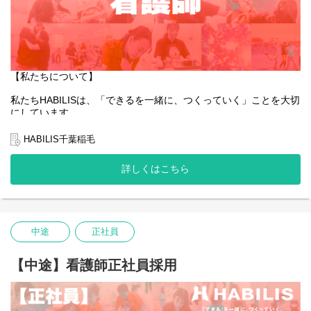
【私たちについて】
私たちHABILISは、「できるを一緒に、つくっていく」ことを大切
にしています。
全国的に約5％しかない、重症心身障害児や医療的ケア児の支援を
行っている企業です。
HABILIS千葉稲毛
私たちは子どもたちやご家族、そして社会の「できる」を広げて
詳しくはこちら
いくことはもちろんのこと、一緒に働くスタッフ自身の「でき
る」も同じように大切にしています。
そんな想いを抱える方にとって、今できることから始め、未来の
可能性を一緒につくっていける場所でありたいと願っています。
中途
正社員
あなたの「できる」が、HABILISで広がっていくことを心から応援
しています。
【中途】看護師正社員採用