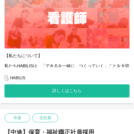
【私たちについて】
私たちHABILISは、「できるを一緒に、つくっていく」ことを大切
にしています。
全国的に約5％しかない、重症心身障害児や医療的ケア児の支援を
HABILIS
行っている企業です。
詳しくはこちら
私たちは子どもたちやご家族、そして社会の「できる」を広げて
いくことはもちろんのこと、一緒に働くスタッフ自身の「でき
る」も同じように大切にしています。
そんな想いを抱える方にとって、今できることから始め、未来の
可能性を一緒につくっていける場所でありたいと願っています。
中途
正社員
あなたの「できる」が、HABILISで広がっていくことを心から応援
しています。
【中途】保育・福祉職正社員採用