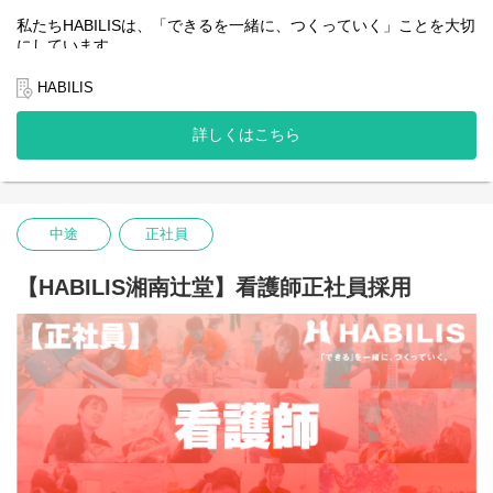
私たちHABILISは、「できるを一緒に、つくっていく」ことを大切
にしています。
全国的に約5％しかない、重症心身障害児や医療的ケア児の支援を
行っている企業です。
HABILIS
私たちは子どもたちやご家族、そして社会の「できる」を広げて
詳しくはこちら
いくことはもちろんのこと、一緒に働くスタッフ自身の「でき
る」も同じように大切にしています。
そんな想いを抱える方にとって、今できることから始め、未来の
可能性を一緒につくっていける場所でありたいと願っています。
中途
正社員
あなたの「できる」が、HABILISで広がっていくことを心から応援
しています。
【HABILIS湘南辻堂】看護師正社員採用