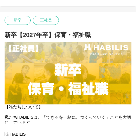
る」も同じように大切にしています。
そんな想いを抱える方にとって、今できることから始め、未来の
可能性を一緒につくっていける場所でありたいと願っています。
新卒
正社員
あなたの「できる」が、HABILISで広がっていくことを心から応援
しています。
新卒【2027年卒】保育・福祉職
【私たちについて】
私たちHABILISは、「できるを一緒に、つくっていく」ことを大切
にしています。
全国的に約5％しかない、重症心身障害児や医療的ケア児の支援を
行っている企業です。
HABILIS