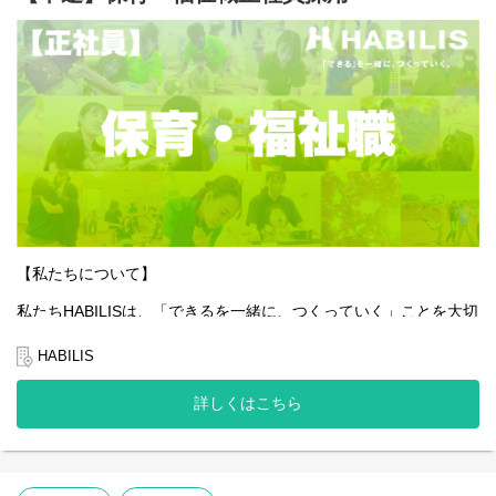
【私たちについて】
私たちHABILISは、「できるを一緒に、つくっていく」ことを大切
にしています。
全国的に約5％しかない、重症心身障害児や医療的ケア児の支援を
HABILIS
行っている企業です。
詳しくはこちら
私たちは子どもたちやご家族、そして社会の「できる」を広げて
いくことはもちろんのこと、一緒に働くスタッフ自身の「でき
る」も同じように大切にしています。
そんな想いを抱える方にとって、今できることから始め、未来の
可能性を一緒につくっていける場所でありたいと願っています。