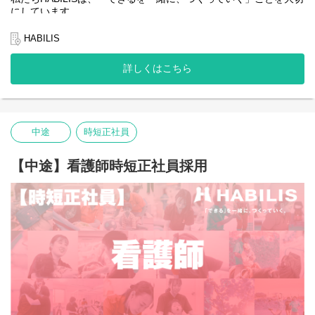
にしています。
全国的に約5％しかない、重症心身障害児や医療的ケア児の支援を
行っている企業です。
HABILIS
新卒で入社した方には通所支援での、児童発達支援や放課後等デ
イサービスに携わっていただきます。
詳しくはこちら
私たちは子どもたちやご家族、そして社会の「できる」を広げて
いくことはもちろんのこと、一緒に働くスタッフ自身の「でき
る」も同じように大切にしています。
中途
時短正社員
医療的ケア児や重症心身障害児に関わるのが初めてでも大丈夫
――
働く人たちの「できるをつくっていく」ことも私たちは大切にし
【中途】看護師時短正社員採用
ています。
⇩会社説明会ご希望の方はこちら⇩
https://handh-reha-t.peatix.com
そんな想いを抱える方にとって、今できることから始め、未来の
可能性を一緒につくっていける場所でありたいと願っています。
あなたの「できる」が、HABILISで広がっていくことを心から応援
しています。