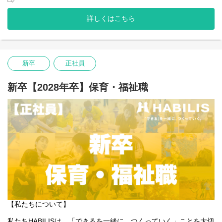
新卒で入社した方には通所支援での、児童発達支援や放課後等デ
イサービスに携わっていただきます。
詳しくはこちら
私たちは子どもたちやご家族、そして社会の「できる」を広げて
いくことはもちろんのこと、一緒に働くスタッフ自身の「でき
る」も同じように大切にしています。
新卒
正社員
医療的ケア児や重症心身障害児に関わるのが初めてでも大丈夫
――
働く人たちの「できるをつくっていく」ことも私たちは大切にし
新卒【2028年卒】保育・福祉職
ています。
そんな想いを抱える方にとって、今できることから始め、未来の
可能性を一緒につくっていける場所でありたいと願っています。
あなたの「できる」が、HABILISで広がっていくことを心から応援
しています。
⇩会社説明会ご希望の方はこちら⇩
https://handh-reha-t.peatix.com
【私たちについて】
私たちHABILISは、「できるを一緒に、つくっていく」ことを大切