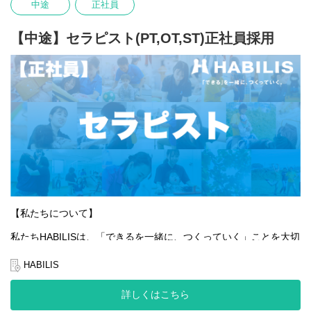
中途
正社員
あなたの「できる」が、HABILISで広がっていくことを心から応援
しています。
【中途】セラピスト(PT,OT,ST)正社員採用
【私たちについて】
私たちHABILISは、「できるを一緒に、つくっていく」ことを大切
にしています。
全国的に約5％しかない、重症心身障害児や医療的ケア児の支援を
HABILIS
行っている企業です。
詳しくはこちら
私たちは子どもたちやご家族、そして社会の「できる」を広げて
いくことはもちろんのこと、一緒に働くスタッフ自身の「でき