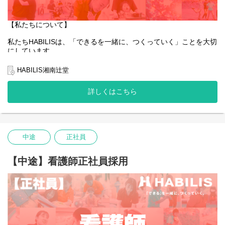
【私たちについて】
私たちHABILISは、「できるを一緒に、つくっていく」ことを大切
にしています。
全国的に約5％しかない、重症心身障害児や医療的ケア児の支援を
行っている企業です。
HABILIS湘南辻堂
私たちは子どもたちやご家族、そして社会の「できる」を広げて
詳しくはこちら
いくことはもちろんのこと、一緒に働くスタッフ自身の「でき
る」も同じように大切にしています。
そんな想いを抱える方にとって、今できることから始め、未来の
可能性を一緒につくっていける場所でありたいと願っています。
中途
正社員
あなたの「できる」が、HABILISで広がっていくことを心から応援
しています。
【中途】看護師正社員採用