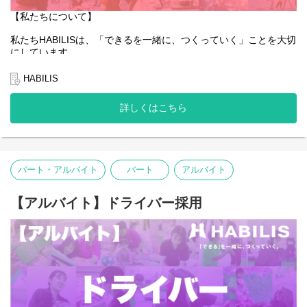
【私たちについて】
私たちHABILISは、「できるを一緒に、つくっていく」ことを大切
にしています。
子どもたちやご家族、そして社会の「できる」を広げていくこと
HABILIS
はもちろんのこと、一緒に働くスタッフ自身の「できる」も同じ
ように大切にしています。
詳しくはこちら
たとえば、「働きたいけれど、育児や介護があるからフルタイム
は難しい」「でも、キャリアも諦めたくない」――
働く人たちの「できるをつくっていく」ことも私たちは大切にし
ています。
パート・アルバイト
パート
アルバイト
そんな想いを抱える方にとって、今できることから始め、未来の
可能性を一緒につくっていける場所でありたいと願っています。
【アルバイト】ドライバー採用
あなたの「できる」が、HABILISで広がっていくことを心から応援
しています。