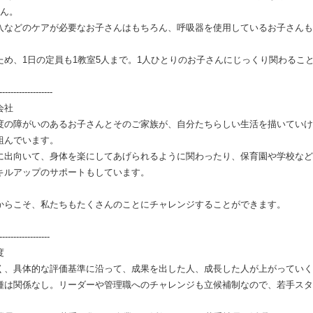
せん。
入などのケアが必要なお子さんはもちろん、呼吸器を使用しているお子さんも
め、1日の定員も1教室5人まで。1人ひとりのお子さんにじっくり関わるこ
---------------
会社
度の障がいのあるお子さんとそのご家族が、自分たちらしい生活を描いていけ
組んでいます。
に出向いて、身体を楽にしてあげられるように関わったり、保育園や学校など
キルアップのサポートもしています。
からこそ、私たちもたくさんのことにチャレンジすることができます。
--------------
度
く、具体的な評価基準に沿って、成果を出した人、成長した人が上がっていく
種は関係なし。リーダーや管理職へのチャレンジも立候補制なので、若手スタ