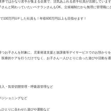
祉業界ではかなり若手が集まる企業で、活気あふれる若手社員が活躍していま
子さんと関わっていたいベテランさんもOK。立候補制だから無理に管理職に
で100万円UＰした社員も！年収600万円以上も目指せます！
持つお子さんを対象に、児童発達支援と放課後等デイサービスでのお預かりを行
、医療的ケアを行うだけでなく、お子さん一人ひとりに合った遊びや活動を通
入・気管切開管理・呼吸器管理など
ポジショニングなど
人ひとりに合わせた遊びや運動など