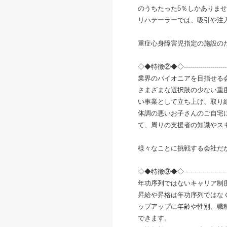
のうちたった5％しかありま
リハテーラーでは、吸引や注
重症心身障害児指定の施設のた
◇◆特徴②◆◇-------------------------
業界のパイオニアを目指せる
さまざまな選択肢の少ない重
い事業として立ち上げ、取り
体調の悪いお子さんのご自宅
て、周りの支援者の知識やス
様々なことに挑戦する会社だ
◇◆特徴③◆◇-------------------------
年功序列ではないキャリア制
昇給や昇格は年功序列ではな
ップアップに年齢や性別、職
できます。