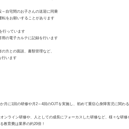
～自宅間のお子さんの送迎に同乗
の運転をお願いすることがあります
を行っています
用の電子カルテに記録を行います
の方との面談、書類管理など、
を行います
か月に1回の研修や月2～4回のOJTを実施し、初めて重症心身障害児に関わ
ngによるオンライン研修や、人としての成長にフォーカスした研修など、様々な研
る教育費は業界の約20倍！