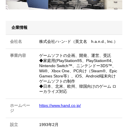
企業情報
会社名
株式会社ハ･ン･ド（英文名 h.a.n.d., Inc.）
事業内容
ゲームソフトの企画、開発、運営、受託
◆家庭用(PlayStation®5、PlayStation®4、
Nintendo Switch™、ニンテンドー3DS™、
Wii®、Xbox One、PC向け（Steam®︎、Epic
Games Store等）、iOS、Android端末向け
ゲームソフトの制作
◆日本、北米、欧州、韓国向けのゲーム ロ
ーカライズ対応
ホームペー
https://www.hand.co.jp/
ジ
設立
1993年2月