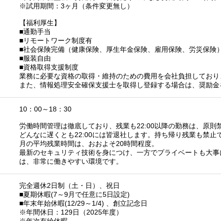
※試用期間：3ヶ月（条件変更無し）
【福利厚生】
■通勤手当
■リモートワーク制度有
■社会保険完備（健康保険、厚生年金保険、雇用保険、労災保険
■服装自由
■資格取得支援制度
業務に必要な資格の取得・維持のための費用を会社負担しており
また、情報処理安全確保支援士を取得し登録する場合は、奨励金
10：00～18：30
労働時間管理は徹底しており、残業も22:00以降の勤務は、原則
どんなに遅くとも22:00には皆退社します。持ち帰り残業も禁止
月の平均残業時間は、おおよそ20時間程度。
最新のセキュリティ技術を身につけ、一方でプライベートも大事
は、非常に働きやすい環境です。
完全週休2日制（土・日）、祝日
■夏期休暇(7～9月で任意に5日設定)
■年末年始休暇(12/29～1/4) 、創立記念日
※年間休日：129日（2025年度）