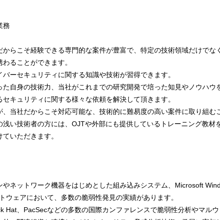
業務
だからこそ経験できる専門的な案件が豊富で、特定の技術領域だけでな
携わることができます。
イバーセキュリティに関する知識や技術が習得できます。
った自身の技術力、当社がこれまでの研究開発で培った知見やノウハウ
るセキュリティに関する様々な依頼を解決して頂きます。
が、当社だからこそ対応可能な、技術的に難易度の高い案件に取り組む
の浅い技術者の方には、OJTや外部にも提供しているトレーニング教材
けていただきます。
ネットワーク機器をはじめとした組み込みシステム、Microsoft Wind
フトウェアにおいて、多数の脆弱性発見の実績があります。
lack Hat、PacSecなどの多数の国際カンファレンスで脆弱性分析やマ