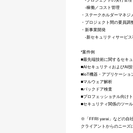
-プロジェクトの実行管理
-稼働／コスト管理
・ステークホルダーマネジ
・プロジェクト間の要員調
・新事業開発
-新セキュリティサービス
*案件例
■最先端技術に関するセキ
■AIセキュリティおよびA
■IoT機器・アプリケーシ
■マルウェア解析
■バックドア検査
■プロフェッショナル向け
■セキュリティ関係のツー
※「FFRI yarai」な
クライアントからのニーズ