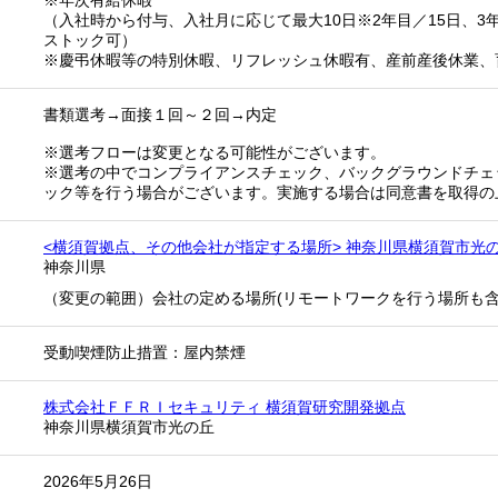
※年次有給休暇
（入社時から付与、入社月に応じて最大10日※2年目／15日、3年
ストック可）
※慶弔休暇等の特別休暇、リフレッシュ休暇有、産前産後休業、
書類選考→面接１回～２回→内定
※選考フローは変更となる可能性がございます。
※選考の中でコンプライアンスチェック、バックグラウンドチェ
ック等を行う場合がございます。実施する場合は同意書を取得の
<横須賀拠点、その他会社が指定する場所> 神奈川県横須賀市光
神奈川県
（変更の範囲）会社の定める場所(リモートワークを行う場所も含
受動喫煙防止措置：屋内禁煙
株式会社ＦＦＲＩセキュリティ 横須賀研究開発拠点
神奈川県横須賀市光の丘
2026年5月26日