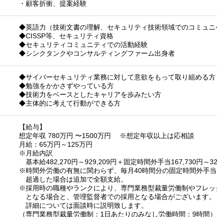
・顧客折衝、提案経験
◆英語力（技術文書の理解、セキュリティ技術領域でのコミュニ
◆CISSP等、セキュリティ資格
◆セキュリティコミュニティでの活動経験
◆シンクタンクやコンサルティングファーム出身者
◆サイバーセキュリティ業務に対して意欲をもって取り組める方
◆勉強をかかさずやっている方
◆技術力をベースとしたキャリアを歩みたい方
◆主体的に考えて行動ができる方
【給与】
想定年収 780万円 〜1500万円 ※想定年収以上は応相談
月給：65万円～125万円
※月給内訳
基本給482,270円～929,209円＋固定時間外手当167,730円～320
※時間外労働の有無に関わらず、毎月40時間分の固定時間外手
超過した場合は追加で全額支給。
※採用時の職種やランクにより、専門業務型裁量労働制やフレッ
となる場合と、管理監督者での採用となる場合がございます。
詳細については面談時に説明致します。
（専門業務型裁量労働制：1日あたりのみなし労働時間：9時間）