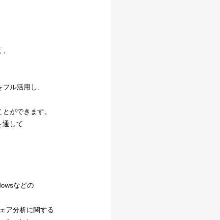
く、
をフル活用し、
ことができます。
を通して
owsなどの
ルウェア分析に関する