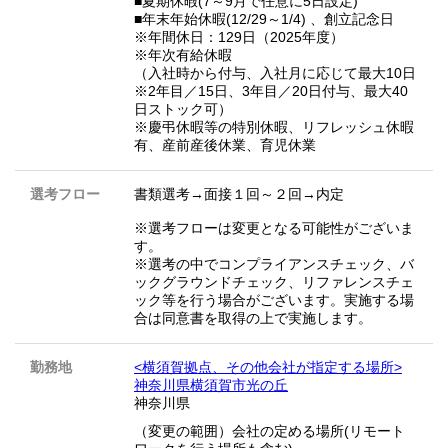
■夏期休暇(7～9月で任意に5日設定)
■年末年始休暇(12/29～1/4) 、創立記念日
※年間休日：129日（2025年度）
※年次有給休暇
（入社時から付与、入社月に応じて最大10日
※2年目／15日、3年目／20日付与、最大40
日ストック可）
※慶弔休暇等の特別休暇、リフレッシュ休暇
有、産前産後休業、育児休業
選考フロー
書類選考→面接１回～２回→内定
※選考フローは変更となる可能性がございま
す。
※選考の中でコンプライアンスチェック、バ
ックグラウンドチェック、リファレンスチェ
ック等を行う場合がございます。実施する場
合は同意書を取得の上で実施します。
勤務地
<横須賀拠点、その他会社が指定する場所>
神奈川県横須賀市光の丘
神奈川県
（変更の範囲）会社の定める場所(リモート