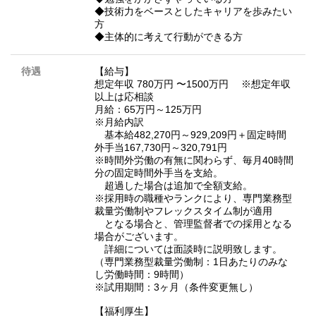
◆技術力をベースとしたキャリアを歩みたい
方
◆主体的に考えて行動ができる方
待遇
【給与】
想定年収 780万円 〜1500万円 ※想定年収
以上は応相談
月給：65万円～125万円
※月給内訳
基本給482,270円～929,209円＋固定時間
外手当167,730円～320,791円
※時間外労働の有無に関わらず、毎月40時間
分の固定時間外手当を支給。
超過した場合は追加で全額支給。
※採用時の職種やランクにより、専門業務型
裁量労働制やフレックスタイム制が適用
となる場合と、管理監督者での採用となる
場合がございます。
詳細については面談時に説明致します。
（専門業務型裁量労働制：1日あたりのみな
し労働時間：9時間）
※試用期間：3ヶ月（条件変更無し）
【福利厚生】