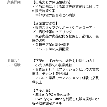
業務詳細
【出店先との関係性構築】
・担当店舗における出店先商業施設に対して
の販売施策立案
・本部や館の担当者との商談
【店舗運営管理】
・販売スタッフのサポートやフォローアッ
プ、店頭情報のヒアリング
・既存商品の商品動向を把握し、品揃え・在
庫の調整
・各担当店舗の計数管理
・イベント時の人員配置
必須スキ
【下記のいずれかのご経験をお持ちの方】
ル・経験
・小売り業界での営業経験
・百貨店もしくはファッションビルでの営業
推進、テナント管理経験
・アパレル業界でのマネジメント経験（店長
職以上）
【スキル面】
・基本的なPC操作の経験
・ExcelなどのOfficeを利用した販売実績の分
析や効果測定スキル