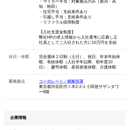
・マイカー手当：対象拠点のみ（新潟・高
知・秋田）
・住宅手当：支給条件あり
・引越し手当：支給条件あり
・リファラル採用制度
【入社支度金制度】
弊社HPの求人情報から入社選考に応募し正
社員としてご入社された方に10万円を支給
休日・休暇
完全週休２日制（土日）、祝日、年末年始休
暇、有給休暇（入社半年以降、初年度10
日）、慶弔休暇、産前産後休暇、介護休暇
募集拠点
コーポレート／横断部署
東京都渋谷区代々木2-2-1 小田急サザンタワ
ー8階
企業情報