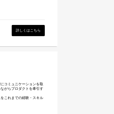
面接 → 内定
理、経費精算をはじめとする
のご対応をお願いしておりま
た中小企業向けの社内シス
ることで国内最大級のサービ
。その反響は大きくなり、現
に応え、大企業向けの機能を
詳しくはこちら
業務に携われる時間を創り出
9製品はリリース時期が異
期／成熟期などのフェーズ、
がジョブカン独自の様々な技術や
ています。
ースした勤怠管理は、当時の
のご対応をお願いしておりま
密にコミュニケーションを取
ています。今後、大企業をタ
いながらプロダクトを牽引す
化したコードとアーキテクチ
。
上をこれまでの経験・スキル