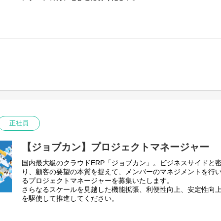
・インフラストラクチャの費用対効果最適化
【選考フロー】
◆目指すもの
【主な開発言語/環境 等】
書類選考 → 一次面接（1.5時間：スキルチェック含む） → 二次
ジョブカンは2010年の勤怠管理を皮切りに、給与計算、労務管
・クラウド：AWS, GCP
※リーダークラスの方には一次選考後、リファレンスチェック
9製品をシリーズ展開しています。当初、業務効率化を目的とし
・サーバOS：Ubuntu, Amazon Linux
す。
テムとして誕生したジョブカンは、多くのユーザーに利用され
・コンテナオーケストレーション：Kubernetes, ECS
詳細は面接時にもご案内をさせていただきます。
スとなり、現在導入社数30万社を突破するまでに成長しました
・構成管理：Ansible, Terraform
※内定まで2～3週間前後を想定しています。
在では大企業からの引き合いも増えています。私たちはその声
・監視ツール：Prometheus, Grafana
※選考の回数が変更になることもございます。
備えて顧客規模問わず「バックオフィスの従業員が価値のある
・CI：CircleCI
す」プロダクトを発信していきます。
・その他：Git, Slack
◆どんな環境か
【これまでの取り組み（一部）】
ジョブカンでは様々なフェーズや技術に携われます。ジョブカン
・マイクロサービス化への対応
なり、その時最適な技術を選定しているため、立ち上げ／成長
・Kubernetes, ECSを用いたサービスのコンテナ化
PHP／Python、AWS／GCPなどの技術が異なります。これ
正社員
・無停止/自動復旧の仕組みを導入 など
課題解決に触れることのできる２つとない成長環境を創り出し
【選考フロー】
◆なにをできるのか
【ジョブカン】プロジェクトマネージャー
書類選考 → 一次面接→ 二次面接 → 内定
ジョブカン勤怠管理を具体例として記載すると、2010年にリリ
※リーダークラスの方には一次選考後、リファレンスチェック
国内最大級のクラウドERP「ジョブカン」。ビジネスサイドと
技術と中小企業をターゲットとしたアーキテクチャで実現され
す。
り、顧客の要望の本質を捉えて、メンバーのマネジメントを行
ーゲットとした事業展開を行うために、数々の機能開発で複雑
詳細は面接時にもご案内をさせていただきます。
るプロジェクトマネージャーを募集いたします。
ャの見直しを行い、開発のアジリティを高める必要があります
※内定まで2～3週間前後を想定しています。
さらなるスケールを見越した機能拡張、利便性向上、安定性向
※選考の回数が変更になることもございます。
【業務内容詳細】
を駆使して推進してください。
・チームの生産性の向上
◆目指すもの
・設計、実装などの技術的なリード（アーキテクチャなど）