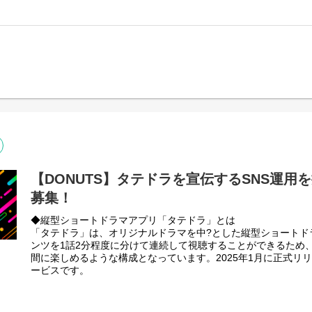
ジョブカンは2010年の勤怠管理を皮切りに、給与計算、労務管
・技術的なレビュー、指導による品質管理（コードレビュー, テ
9製品をシリーズ展開しています。当初、業務効率化を目的とし
・技術選定と妥当性の評価（言語, OSS, 投資対効果の確認など
テムとして誕生したジョブカンは、多くのユーザーに利用され
【主な開発言語／環境】
スとなり、現在導入社数30万社を突破するまでに成長しました
・言語：Ruby, Python, Go, PHP
在では大企業からの引き合いも増えています。私たちはその声
・フレームワーク：Ruby on Rails, Django, Zend Framework, An
備えて顧客規模問わず「バックオフィスの従業員が価値のある
・ライブラリ：React
す」プロダクトを発信していきます。
・DBサーバー：MySQL
◆どんな環境か
・クラウド：AWS, GCP
ジョブカンでは様々なフェーズや技術に携われます。ジョブカン
・その他ツール：Git、Slack
なり、その時最適な技術を選定しているため、立ち上げ／成長
【配属と役割について】
PHP／Python、AWS／GCPなどの技術が異なります。これ
「ジョブカン」では勤怠管理などのプロダクト毎にテックリー
課題解決に触れることのできる２つとない成長環境を創り出し
ームに一任されています。その技術力でチームをリードし、プ
◆なにをできるのか
【DONUTS】タテドラを宣伝するSNS運用
定し、技術的側面から事業の成長を牽引してください。※イン
ジョブカン勤怠管理を具体例として記載すると、2010年にリリ
ダクト横断部署への配属となります。
募集！
技術と中小企業をターゲットとしたアーキテクチャで実現され
【この仕事のやりがい】
ーゲットとした事業展開を行うために、数々の機能開発で複雑
◆縦型ショートドラマアプリ「タテドラ」とは
「ジョブカン」は多くのお客様のご要望に応えることで成長し
ャの見直しを行い、開発のアジリティを高める必要があります
「タテドラ」は、オリジナルドラマを中?とした縦型ショートド
単な事ではありません。
ンツを1話2分程度に分けて連続して視聴することができるため
ドメイン知識は無くても大丈夫です。ジョブカンは業務効率化
複数の異なる要望が重なることや要望自体が変わることもあり
間に楽しめるような構成となっています。2025年1月に正式リリ
ムです。ジョブカンの開発で最も重要なことは、ジョブカンが
システムでは準拠する法令も存在します。
ービスです。
想像して「バックオフィスの従業員が価値ある業務に携われる
だからこそ、無数のチャレンジする環境、複雑なパズルを１つ
ドメイン知識はプロジェクトを進めながら学んでいきましょう
込んでいく楽しさがあります。
▼公式サイト
この「環境や経験」「何で実現するかより、どう実現するか」
https://www.tated.tv/