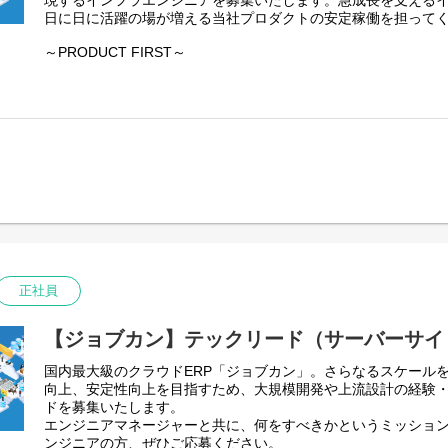
現するインフラエンジニアを募集いたします。急成長を支える
これまで培ってきたスキル・経験を発揮して、システム構成や
ムです。ジョブカンの開発で最も重要なことは、ジョブカンが
日に日に活躍の場が増える当社プロダクトの安定稼働を担って
定をしてください。
想像して「バックオフィスの従業員が価値ある業務に携われる
～PRODUCT FIRST～
ドメイン知識はプロジェクトを進めながら学んでいきましょう
【主な開発言語／環境】
DONUTSはIT企業にとって最も重要なものはプロダクトであ
・言語：Ruby, Python, Go, PHP
【具体的な業務内容】
パクトを与えるために必要なのは優れた経営ではなく、優れた
・フレームワーク：Ruby on Rails, Django, Laminas Project, Ang
・アプリケーションの企画、設計、開発
「ジョブカン」は業務効率化を目的とした社内向けシステムと
・ライブラリ：React
・コードレビュー、テスト
要望に応え続けることで成長してきたプロダクトです。まさしく、
・DBサーバー：MySQL
・営業チームやCSチームの業務を支援するツールの設計、開発
ダクトといえます。
・クラウド：AWS, GCP
・その他ツール：Cursor, Docker, CircleCI, Git, Slack
【主な開発言語／環境】
「ジョブカン」は2010年の勤怠管理を皮切りに、給与計算、労
・言語：Ruby, Python, Go, PHP
する9製品をシリーズ展開しています。
【社員の雰囲気】
・フレームワーク：Ruby on Rails, Django, Zend Framework, An
多くのお客様のご要望に応えることは簡単ではありません。
現在、「ジョブカン」の需要が高まり続け、累計導入社数は30
・ライブラリ：React
複数の異なる要望が重なることや要望自体が変わることもあり
した。ここから先「ジョブカン」がさらに成長するため、イン
・DBサーバー：MySQL
システムでは準拠する法令も存在します。
ロダクトの安定稼働を進めています。また、「ジョブカン」で
・クラウド：AWS, GCP
だからこそ、無数のチャレンジする環境、複雑なパズルを１つ
に開発しており、新規プロダクトのインフラ構築を通じて0→1
・その他ツール：Git、Slack
込んでいく楽しさがあります。
正社員
ンスも豊富です。
この「環境や経験」「何を使って実現するかより、どう実現す
【社員の雰囲気】
ています。
これまでのスキル・経験を駆使して既存プロダクトの成長に貢
多くのお客様のご要望に応えることは簡単ではありません。
【ジョブカン】テックリード（サーバーサイ
戦を通じて自らの技術の幅も広げてください。
複数の異なる要望が重なることや要望自体が変わることもあり
システムでは準拠する法令も存在します。
国内最大級のクラウドERP「ジョブカン」。さらなるスケール
【具体的な業務内容】
だからこそ、無数のチャレンジする環境、複雑なパズルを１つ
向上、安定性向上を目指すため、大規模開発や上流設計の経験
・インフラ基盤の設計、構築
込んでいく楽しさがあります。
ドを募集いたします。
・サーバーの運用、保守（パフォーマンス, セキュリティ対策な
この「環境や経験」「何で実現するかより、どう実現するか」
エンジニアマネージャーと共に、何をすべきかというミッショ
・各プロダクトのシステム管理
す。
ンジニアの方、ぜひご応募ください。