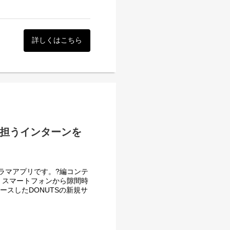
理、経費精算をはじめとする
ストなど）
た中小企業向けの社内シス
）
ることで国内最大級のサービ
。その反響は大きくなり、現
に応え、大企業向けの機能を
詳しくはこちら
gular
業務に携われる時間を創り出
9製品はリリース時期が異
期／成熟期などのフェーズ、
がジョブカン独自の様々な技術や
ドを任命し、技術選定は各チ
ています。
ロダクト特性に合った技術選
を担うインターンを
フラエンジニアの方は全プロ
ースした勤怠管理は、当時の
ています。今後、大企業をタ
化したコードとアーキテクチ
てきました。それは決して簡
。
ラマアプリです。?編コンテ
、スマートフォンから隙間時
を目的として誕生したシステ
ますし、バックオフィス系の
ースしたDONUTSの新規サ
どのように利用されるのかを
時間を創り出す」ことです。
１つ解いてロジックに落とし
。
を楽しめる方が集まっていま