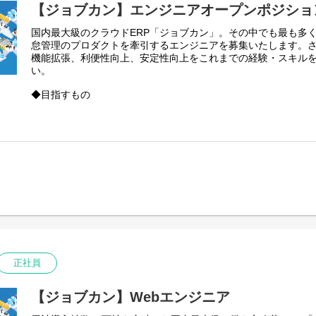
・開発：実際のプログラミングによる機能実装
【ジョブカン】エンジニアオープンポジショ
最終日には成果報告会を実施し、現役エンジニアから技術的な
国内最大級のクラウドERP「ジョブカン」。その中でも最も多
を受けることができます！
怠管理のプロダクトを牽引するエンジニアを募集いたします。
要件定義から設計、開発まで、実践的な開発経験を通じてエン
機能拡張、利便性向上、安定性向上をこれまでの経験・スキル
エンジニアの働き方を体験できる貴重な機会です。
い。
この機会にぜひご参加ください！
◆目指すもの
───────────────
ジョブカンは2010年の勤怠管理を皮切りに、給与計算、労務管
■日時
9製品をシリーズ展開しています。当初、業務効率化を目的とし
2026年8月17日(月)〜21日(金)
テムとして誕生したジョブカンは、多くのユーザーに利用され
10:00〜19:00（休憩60分）
スとなり、現在導入社数30万社を突破するまでに成長しました
在では大企業からの引き合いも増えています。私たちはその声
■会場
備えて顧客規模問わず「バックオフィスの従業員が価値のある
札幌市教育文化会館
す」プロダクトを発信していきます。
〒060-0001 北海道札幌市中央区北1条西13丁目
（東西線「西11丁目」駅から徒歩5分）
◆どんな環境か
ジョブカンでは様々なフェーズや技術に携われます。ジョブカン
■実施内容
なり、その時最適な技術を選定しているため、立ち上げ／成長
1日目：会社紹介・業界研究・グループディスカッション
Ruby／Python／Go／PHP、AWS／GCPなどの技術が異な
2日目：基礎座学・設計
様々な技術や課題解決に触れることのできる２つとない成長環
正社員
3日目：開発実装
4日目：開発実装
◆なにをできるのか
5日目：開発実装、ランチ座談会、成果発表会
ジョブカン勤怠管理を具体例として記載すると、2010年にリリ
【ジョブカン】Webエンジニア
技術と中小企業をターゲットとしたアーキテクチャで実現され
■選考フロー