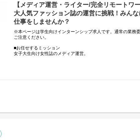
【メディア運営・ライター/完全リモートワ
大人気ファッション誌の運営に挑戦！みんな
仕事をしませんか？
※本ページは学生向けインターンシップ求人です。通常の業務
ご注意ください。
■お任せするミッション
女子大生向け女性誌のメディア運営。
ファッションやメイク、流行りのグルメなど10代、20代の女の
み解決法をリアルタイムでお届けしています。
今回のインターンシップは、そんな弊社プロダクトにて「メデ
任せします！
■こんなスキルをお持ちの方を募集しています！
・文章を書くのが得意な方
・ブログをやっている方
・表現の幅に自信がある方
・流行に敏感な方
・Photoshopの使用経験がある方