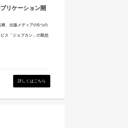
アプリケーション開
医療、出版メディアの5つの
ービス「ジョブカン」の勤怠
方
ださい。
し、全ての企業の成長基盤と
、ちまたで噂のコスメやグル
イクやファッションが大好
管理、会計、見積/請求書、
、きっと楽しんで働くことが
万社以上が利用しています。
業務を一人で対応できる環境
いことに挑戦したい！という
開発に挑んでいます。
詳しくはこちら
対象に、「ジョブカン勤怠管
で挑む、5日間の実践型プ
を体験していただきます。