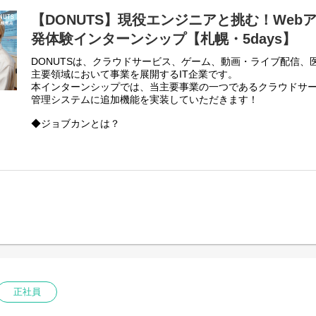
■こんなタイプの方が活躍できます！
【DONUTS】現役エンジニアと挑む！Web
・高いプロ意識を持っている方
発体験インターンシップ【札幌・5days】
・ものやことに対して、情熱を持てる方
・自分の手で優れたプロダクトを生み出すことに拘る方
DONUTSは、クラウドサービス、ゲーム、動画・ライブ配信、
・納期がきちんと守れる方
主要領域において事業を展開するIT企業です。
・スピードを意識して制作できる方
本インターンシップでは、当主要事業の一つであるクラウドサ
・電話やチャットでのコミュニケーションをスムーズに取れる
管理システムに追加機能を実装していただきます！
■業務の魅力
◆ジョブカンとは？
▼出版事業部の一員として、あなたの感性を存分に発揮してく
あらゆる規模・ステージの企業のバックオフィス業務を効率化
多方向にアンテナを張り、トレンドの動向やユーザーのニーズ
なることを目指す、クラウドERPサービスです。
メなどをいち早くリサーチし、記事化もしてもらいます。 「メ
勤怠管理、給与計算、経費精算、労務HR、ワークフロー、採用
き」「みんなより流行りのグルメには敏感」というあなたなら
BPOの9サービスからなる「ジョブカンシリーズ」は、現在30
できます。
ジョブカンシリーズは、「100名規模の会社のバックオフィス
また、学生時代に社会で通用するスキルを身に付けたい！新し
を目指す」という点に重きを置き、日々改善と新規プロダクト
方も成長に繋がる刺激が受けられると思います！
本インターンシップは、Webエンジニアを目指す学生の皆様を
理」をベースとした勤怠管理システムへの追加機能実装にチーム
ログラムです。
現役エンジニアの指導・レビューのもと、以下の実践的な業務
正社員
・要件定義：プロジェクトの目的と機能要件の明確化
・設計：画面レイアウトや処理フローの具体化