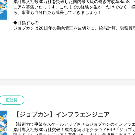
累計導入社数30万社を突破した国内最大級の働き方改革SaaS「
ーゲットとした事業展開を行うために、数々の機能開発で複雑
エントリーシート提出
ニアを募集いたします。これまでの経験を生かすだけでなく、
ャの見直しを行い、開発のアジリティを高める必要があります
▼
ら、事業も自分自身も成長していきましょう！
プログラミングテスト
ドメイン知識は無くても大丈夫です。ジョブカンは業務効率化
▼
◆目指すもの
ムです。ジョブカンの開発で最も重要なことは、ジョブカンが
本プログラム参加確定
ジョブカンは2010年の勤怠管理を皮切りに、給与計算、労務管
想像して「バックオフィスの従業員が価値ある業務に携われる
───────────────
9製品をシリーズ展開しています。当初、業務効率化を目的とし
ドメイン知識はプロジェクトを進めながら学んでいきましょう
テムとして誕生したジョブカンは、多くのユーザーに利用され
★こんな方におすすめ★
【具体的なポジション例】 ※他にも様々なポジションがあり
スとなり、現在導入社数30万社を突破するまでに成長しました
・プロダクト開発に興味があり、実際の開発現場を体験してみ
■フロントエンドエンジニア
在では大企業からの引き合いも増えています。私たちはその声
・現役エンジニアから直接指導を受け、スキルアップしたい方
Reactを使ったWebアプリケーションの他に、スマホ、タブレ
備えて顧客規模問わず「バックオフィスの従業員が価値のある
・将来Webエンジニアを目指している方
イスに対するモバイルアプリケーションの設計、開発を牽引し
す」プロダクトを発信していきます。
■バックエンドエンジニア
◆どんな環境か
マイクロサービス化を推進しているため様々な技術や環境に触
ジョブカンでは様々なフェーズや技術に携われます。ジョブカン
の設計、開発を牽引してください。
なり、その時最適な技術を選定しているため、立ち上げ／成長
■インフラエンジニア
PHP／Python、AWS／GCPなどの技術が異なります。これ
クラウドを使い成長を続ける当社プロダクトを支える強固で安
課題解決に触れることのできる２つとない成長環境を創り出し
働を担ってください。
■プロジェクトマネージャー
正社員
◆なにをできるのか
ビジネスサイドと密にコミュニケーションを取り、顧客の要望
ジョブカン勤怠管理を具体例として記載すると、2010年にリリ
マネジメントを行いながらプロジェクトを完遂してください。
技術と中小企業をターゲットとしたアーキテクチャで実現され
【ジョブカン】インフラエンジニア
■エンジニアリングマネージャー
ーゲットとした事業展開を行うために、数々の機能開発で複雑
メンバーの育成や開発が円滑に回る仕組みや構築し、開発組織
【技術力で事業をスケールアップさせるジョブカンのインフラ
ャの見直しを行い、開発のアジリティを高める必要があります
い。
累計導入社数30万社突破！成長を続けるクラウドERP「ジョブ
■テックリード
ドメイン知識は無くても大丈夫です。ジョブカンは業務効率化