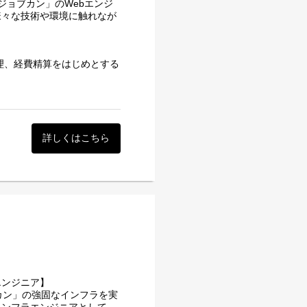
ジョブカン」のWebエンジ
化したコードとアーキテクチ
様々な技術や環境に触れなが
。
を目的として誕生したシステ
どのように利用されるのかを
理、経費精算をはじめとする
時間を創り出す」ことです。
た中小企業向けの社内シス
。
ることで国内最大級のサービ
ます
。その反響は大きくなり、現
たい方
に応え、大企業向けの機能を
ット、打刻機など様々なデバ
業務に携われる時間を創り出
てください。
詳しくはこちら
れながら、アプリケーション
9製品はリリース時期が異
期／成熟期などのフェーズ、
がジョブカン独自の様々な技術や
全なインフラの実現、安定稼
ています。
の本質を捉えて、メンバーの
ースした勤怠管理は、当時の
ています。今後、大企業をタ
化したコードとアーキテクチ
の価値を最大化してくださ
エンジニア】
。
カン」の強固なインフラを実
を目的として誕生したシステ