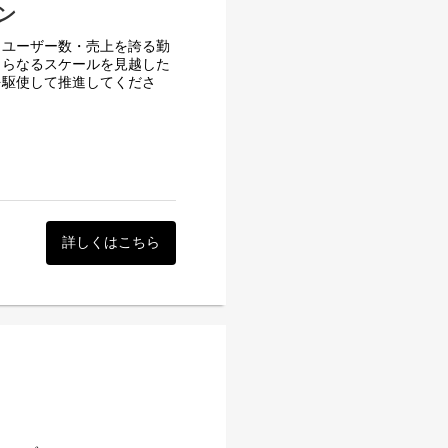
ン
アドバイスやフィードバック
くユーザー数・売上を誇る勤
さらなるスケールを見越した
ジニア業務への理解を深め、
を駆使して推進してくださ
理、経費精算をはじめとする
た中小企業向けの社内シス
ることで国内最大級のサービ
。その反響は大きくなり、現
に応え、大企業向けの機能を
業務に携われる時間を創り出
詳しくはこちら
9製品はリリース時期が異
期／成熟期などのフェーズ、
ります。これがジョブカン独自の
境を創り出しています。
ースした勤怠管理は、当時の
ています。今後、大企業をタ