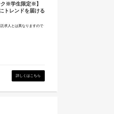
ーク※学生限定※】
にトレンドを届ける
委託求人とは異なりますので
子が今、知りたい情報やお悩
ィア運営（ライター）」をお
詳しくはこちら