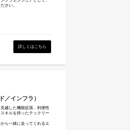
インフラエンジニアとして、
技術選定などの技術的意思決
どのように利用されるのかを
ください。
時間を創り出す」ことです。
。
ると考えています。世界にイン
プロダクトです。その中で
ular
して誕生し、多くのお客様の
DONUTSを象徴するプロ
詳しくはこちら
務管理、経費精算をはじめと
gular
万社を超えるまでに成長しま
ますし、バックオフィス系の
フラを強化し、より一層のプ
は新しいプロダクトを積極的
１つ解いてロジックに落とし
にも挑戦していけるなどチャ
るか」を楽しめる方が集まっ
献するだけでなく、新しい挑
ド／インフラ）
ますし、バックオフィス系の
を見越した機能拡張、利便性
１つ解いてロジックに落とし
・スキルを持ったテックリー
ど）
を楽しめる方が集まっていま
ンから一緒に走ってくれるエ