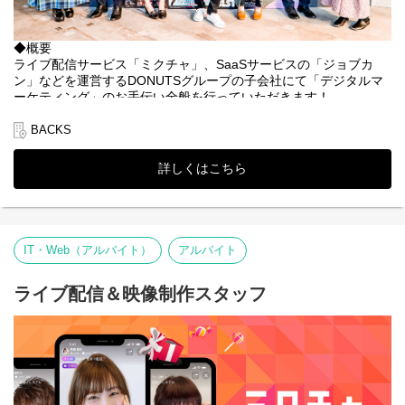
◆概要
ライブ配信サービス「ミクチャ」、SaaSサービスの「ジョブカ
ン」などを運営するDONUTSグループの子会社にて「デジタルマ
ーケティング」のお手伝い全般を行っていただきます！
◆仕事内容
BACKS
事業拡大中であるDONUTSグループの子会社にてインターネット
広告運用のアシスタント業務を行っていただきます。
詳しくはこちら
幅広い業務を担当いただく予定ですが、具体的には下記の業務が
中心となります。
<業務内容>
・データ入力
IT・Web（アルバイト）
アルバイト
・運用型広告(リスティング、アドネットワークなど)の数値の集
計、分析。
・WEBデザイナーと連携した、バナー・動画作成のお手伝い。
ライブ配信＆映像制作スタッフ
・動画やバナーの素材探し
・広告出稿全般のお手伝い