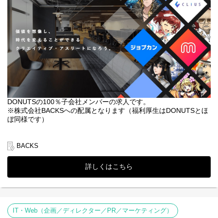
※ご希望の所属部署によって制作するコンテンツは異なります。
◆職務内容
・動画制作アシスタント
・ライブ配信オペレーター
・動画撮影業務
◆選考フロー
①書類選考 ※履歴書（顔写真付）、希望シフトの提出必須
※職務経歴書（お持ちの方のみ提出）
↓
②面接
DONUTSの100％子会社メンバーの求人です。
↓
※株式会社BACKSへの配属となります（福利厚生はDONUTSとほ
③内定
ぼ同様です）
※選考状況によっては面接が増える可能性もあります。
◆概要
＼これから音声/配信周りのテクニカルスキルを身に着けたい方、
BACKS
さらにスキルを磨きたい方必見です！／
詳しくはこちら
自社開発ゲームコンテンツの声優による音楽ライブや国内最大級
プラットフォーム『ミクチャ』での音楽ライブ、TV番組、大型コ
レクション、外部各種アーティストの撮影やその他テクニカル面
での業務をご担当いただきます。
IT・Web（企画／ディレクター／PR／マーケティング）
【担当案件例】