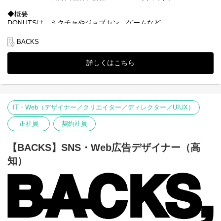
◆概要
DONUTSは、ミクチャやジョブカン、ゲームなど
toC、toBの領域を問わずプロダクトを幅広く展開しており、
アプローチするお客様も様々です。
BACKS
当社は、DONUTSのそれぞれのプロダクトのマーケティングや
詳しくはこちら
プロモーションを強化する為の広告代理店（ハウスエージェンシ
ー）です。
今回は、事業拡大に伴い広告デザイナーを3名募集します！
IT・Web（デザイナー／クリエイター／ディレクター／UIUX）
◆仕事内容
・ライブ配信 駅ナカサイネージ広告動画、イベント広告クリエ
正社員
契約社員
イティブ
・勤怠管理システム広告バナー
・就活エージェント 広告バナー
【BACKS】SNS・Web広告デザイナー（高
・ゲーム 広告動画
知）
・自社HP更新作業
・DONUTSのWeb広告やバナーなどのデザイン
・後々は、クライアント企業の広告バナー制作もご担当いただき
ます！
誰もが知る芸能人やインフルエンサー等を起用したデザインも多
く作成！