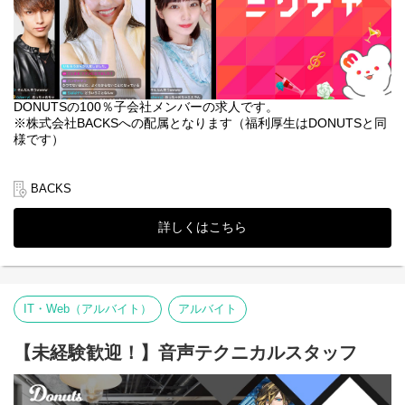
DONUTSの100％子会社メンバーの求人です。
※株式会社BACKSへの配属となります（福利厚生はDONUTSと同
様です）
◆概要
動画ライブ配信サービス「ミクチャ」を中心に、全社を横断して
BACKS
各サービスの動画・配信コンテンツを制作していただきます。
会社が雑誌、ラジオ、ライブハウス運営など事業拡大していく中
詳しくはこちら
で、動画・配信制作の分野で活躍していただけるスタッフを募集
しています。
◆制作する動画
・テレビ番組・ショートフィルム・CM・MV・ライブDVD
IT・Web（アルバイト）
アルバイト
・「ミクチャ」内で配信する音楽ライブ、コレクション、番組等
のコンテンツ
・自社開発スマートフォン向けゲームのプロモーション動画・配
【未経験歓迎！】音声テクニカルスタッフ
信コンテンツ
・出版事業部等によるYouTube等のSNSコンテンツ