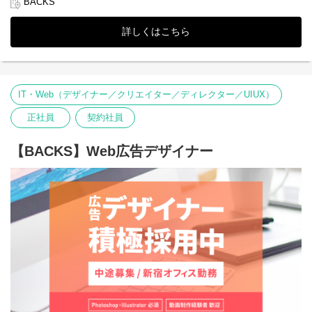
BACKS
告クリエイティブの制作から入稿、効果測定や改善まで、トータ
ルでデジタルマーケティングに携わります。
詳しくはこちら
また、DONUTSのマーケティング室長が直々にBACKSの広告運用
も携わっている為、
マーケティングの本質から学ぶことが可能です！
DONUTSは様々なコンテンツを持っているので、必然的に幅広い
IT・Web（デザイナー／クリエイター／ディレクター／UIUX）
業務や知識に関わることになります。この環境を楽しめる方は是
非ご応募ください！
正社員
契約社員
【具体的な業務内容】
・Google/Facebook/Instagram/Yahoo/Twitter/LINE等による広告の
【BACKS】Web広告デザイナー
施策設計、実装、分析、改善
・リスティング広告/SNS広告を中心にしたプロモーション業務、
運用、分析
・TVCM・コンテンツ・リアル・SNS等アプリマーケティングに関
わる包括的なマーケティングの実施
・社内他部署と連動し、サービス・アプリ内キャンペーンの企
画・進行・効果検証
・その他、オンライン・オフラインマーケティングの各施策の実
行
◆この仕事のやりがい
【キャリアは無限大】
事業部との距離も近いことから、広告だけでなく各プロダクト内