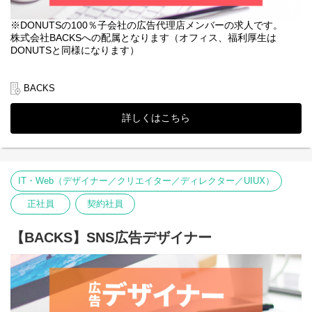
の施策やプロモーションの立案も可能。
広告運用やマーケティングだけでなく組織づくりの段階から業務
※DONUTSの100％子会社の広告代理店メンバーの求人です。
に携われます。
株式会社BACKSへの配属となります（オフィス、福利厚生は
【マーケティングの本質から学び、事業貢献ができる】
DONUTSと同様になります）
DONUTSのマーケティング室長がBACKSの広告運用も携わってい
る為、
◆概要
マーケティングの本質から学ぶことが可能です。
DONUTSが保有する各プロダクトのマーケティングや
BACKS
【インハウスならではのデジタルマーケティング】
プロモーションを強化する為の広告代理店（ハウスエージェンシ
DONUTSが複数プロダクトを保有しているため、インハウスの広
ー）である当社にて、
詳しくはこちら
告運用コンサルタントとして横断的にデジタルマーケティング全
Web広告デザイナーの体制強化にあたりメンバーを募集します！
般にかかわることができます。
※DONUTSとは…
◆BACKSとは
「PRODUCT FIRST」を理念に掲げ、toC、toBの領域を問わず
BACKSはDONUTSグループのインハウスマーケティングを担う専
IT分野の5領域（出版メディア、ライブ配信・動画投稿、SaaS、
IT・Web（デザイナー／クリエイター／ディレクター／UIUX）
門部隊として2020年に新設されました。毎年数億円を掛けてWeb
ゲーム、医療）で多方面にサービスを展開し、
広告やオフライン広告など様々なマーケティング施策を実施。今
様々なジャンルのヒットサービスを生み出し続けているIT企業で
正社員
契約社員
後は日本を代表するようなリアル＆デジタルマーケティング企業
す。
を目指しています。
◆仕事内容
【BACKS】SNS広告デザイナー
◆DONUTSとは
・DONUTSの主要事業（ライブ配信アプリ・ゲームアプリ・勤怠
「PRODUCT FIRST」を理念に掲げ、toC、toBの領域を問わず
管理システム・就活キャリア支援事業・クラウド型電子カルテ）
IT分野の5領域（出版メディア、ライブ配信・動画投稿、SaaS、
における各種広告クリエイティブの制作
ゲーム、医療）で多方面にサービスを展開し、
・SNS広告（動画広告・静止画）
様々なジャンルのヒットサービスを生み出し続けているIT企業で
・youtube広告（動画広告）
す。
・DONUTSのWeb広告やバナーなどのデザイン