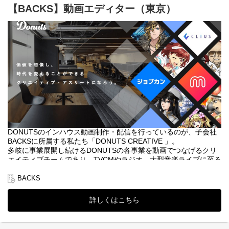
・広告を用いて売上に直結させるための分析力、デザイン力
【BACKS】動画エディター（東京）
・キャッチコピー力
◆仕事内容
・広告運用知識
・DONUTSの主要事業（ライブ配信アプリ・ゲームアプリ・勤怠
管理システム・就活キャリア支援事業・クラウド型電子カルテ）
における各種広告クリエイティブの制作
・SNS広告（動画広告・静止画）
・youtube広告（動画広告）
・DONUTSのWeb広告やバナーなどのデザイン
・後々は、クライアント企業の広告動画や広告バナー制作もご担
当いただきます！
◆当社のお仕事の魅力
当社の広告施策は、誰もが知る芸能人やインフルエンサー等を起
用したデザイン作成の機会も豊富です！
DONUTSのインハウス動画制作・配信を行っているのが、子会社
直近ではYouTubeや各種SNSへの広告出稿拡大にあたって、動画
BACKSに所属する私たち「DONUTS CREATIVE 」。
広告の制作を強化しているため、お仕事のメインは動画広告の制
多岐に事業展開し続けるDONUTSの各事業を動画でつなげるクリ
作をお任せします。
エイティブチームであり、TVCMやラジオ、大型音楽ライブに至る
当社の広告クリエイティブはDONUTSのプロダクトの収益に直接
まで、社内外の動画・配信コンテンツを制作しているプロ集団で
繋がるお仕事になるため、制作と納品をして完了ではなく、広告
す。
BACKS
パフォーマンスの確認から分析、効果改善の提案や実施までトー
動画制作チームの体制強化にあたり動画エディターを募集中で
タルで携わって頂くことができます。
す！
詳しくはこちら
◆使用ツール
※DONUTSの100%子会社BACKSの求人になります。（配属は
Photoshop、Illustrator、After Effects、Premiere Pro等
BACKS、オフィスはDONUTS同様です）