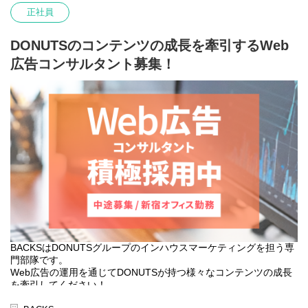
・大規模アイドルフェス
正社員
・声優アイドルライブ
・各種アーティストワンマン etc...
DONUTSのコンテンツの成長を牽引するWeb
◆業務内容
広告コンサルタント募集！
＜主な業務内容＞
・TV番組、配信番組、ドラマ、バラエティーなどの音声収録・MA
・音楽イベント、ミクチャ公式番組など様々なイベントでの会場
音響ミキサー/音声収録
・ラジオ収録、生放送のミキサー業務
◆選考フロー
①書類選考 ※履歴書（顔写真付）、希望シフトの提出必須
※職務経歴書（お持ちの方のみ提出）
↓
②面接
↓
③内定
※選考状況によっては面接が増える可能性もあります。
BACKSはDONUTSグループのインハウスマーケティングを担う専
門部隊です。
Web広告の運用を通じてDONUTSが持つ様々なコンテンツの成長
を牽引してください！
BACKS専任のデザイナーがいるので、隣で直接話し合いながら広