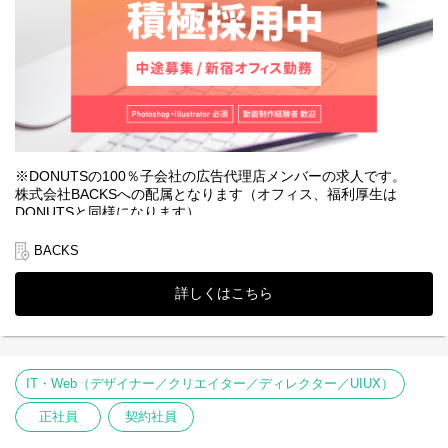
後々は、クライアント企業の広告動画や広告バナー制作もご担当
◆募集背景
いただくことも…
事業拡大のためです。外部に対して、DONUTSグループの様々な
コンテンツを組み合わせて新たな価値を創り出すマーケティング
▼仕事の一例 『ミクチャ×Web広告』
施策を提案・実現していくことでBACKS、しいてはDONUTSをよ
日韓デビューをかけたガールズグループのオーディションをライ
り成長させていくコアメンバーを募集します。
ブ・動画配信サービス「ミクチャ」内で開催することが決定。
「どんな広告を出せば参加者が増えるか、興味を持つか」等イメ
▼選考フロー
ージしながらターゲットが目を引く書体・レイアウト・色合いを
①書類選考 ※履歴書（顔写真付）、職務経歴書、現年収・希望
こだわり作成。その後、Web広告で告知した途端、応募者が殺
年収必須
到。瞬く間に総視聴者数が1万人を超え、大きな反響を呼ぶことに
※DONUTSの100％子会社の広告代理店メンバーの求人です。
↓
成功！
株式会社BACKSへの配属となります（オフィス、福利厚生は
②一次面接（現場リーダー） ※原則、対面形式
DONUTSと同様になります）
↓
◆仕事の魅力
③二次面接（役員）＋適性検査・リファレンスチェック ※原
・DONUTSが保有する多数のプロダクトのWEB広告に携わること
◆概要
BACKS
則、対面形式
ができる。
DONUTSが保有する各プロダクトのマーケティングや
↓
・誰もが知る芸能人やインフルエンサー等を起用したデザイン作
プロモーションを強化する為の広告代理店（ハウスエージェンシ
④内定・オファー面談
詳しくはこちら
成の機会が豊富！
ー）である当社にて、
※選考状況によっては面接が増える可能性もあります。
・制作と納品をして完了ではなく、広告パフォーマンスの確認か
SNS広告デザイナーの体制強化にあたりメンバーを募集します！
ら分析、効果改善の提案や実施までトータルで携わることが可
能。
※DONUTSとは…
「PRODUCT FIRST」を理念に掲げ、toC、toBの領域を問わず
IT・Web（デザイナー／クリエイター／ディレクター／UIUX）
◆使用ツール
IT分野の5領域（出版メディア、ライブ配信・動画投稿、SaaS、
Photoshop、Illustrator等
ゲーム、医療）で多方面にサービスを展開し、
正社員
契約社員
様々なジャンルのヒットサービスを生み出し続けているIT企業で
◆身に付くスキル
す。