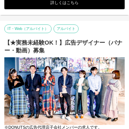
詳しくはこちら
きる環境が揃っています！
◆仕事内容
担当していただく案件においても『TV 番組』『企業系 YouTube
・DONUTSのWeb広告の動画制作
番組』『イベント映像』等、多岐に渡っており数多くのジャンル
・DONUTSの企業HPやプロダクト紹介ページの動画制作
の編集経験を積むことができるため、キャリアアップにつなげる
後々は、クライアント企業の広告バナー制作もご担当いただきま
ことも可能な環境です。
IT・Web（アルバイト）
アルバイト
す！
■選考フロー
＜使用ツール＞
①書類選考 ※履歴書（顔写真付）、職務経歴書、現年収・希望
【★実務未経験OK！】広告デザイナー（バナ
After Effects、Photoshop、Illustrator、Premiere Pro等
年収必須
ー・動画）募集
↓
◆選考フロー
②一次面接（現場リーダークラス） ※原則、対面形式
①書類選考 ※履歴書（顔写真付）、希望シフトの提出必須
↓
③二次面接（役員・部長クラス）＋適性検査・リファレンスチェ
※職務経歴書（お持ちの方のみ提出）
ック ※原則、対面形式
↓
②面接（現場リーダークラス） ※原則、対面形式
↓
④内定・オファー面談
↓
③内定
※選考状況によっては面接が増える可能性もあります。
※選考状況によっては面接が増える可能性もあります。
※DONUTSの広告代理店子会社メンバーの求人です。