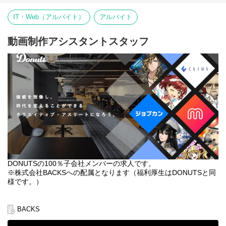
◆身に付くスキル
◆DONUTSとは…
IT・Web（アルバイト）
アルバイト
・広告を用いて売上に直結させるための分析力、デザイン力
「PRODUCT FIRST」を理念に掲げ、toC、toBの領域を問わずIT
・キャッチコピー力
分野の5領域（出版メディア、ライブ配信・動画投稿、SaaS、ゲ
・広告運用知識
ーム、医療）で多方面にサービスを展開し、様々なジャンルのヒ
動画制作アシスタントスタッフ
ットサービスを生み出し続けているIT企業です。
■仕事内容
・DONUTS グループ内外の動画制作業務
┗DONUTSゲーム事業部のリリックMV、イベント系映像やミクチ
ャ事業部の映像案件、遊戯系の外部案件など
・TVCM、MV、イベント映像、企業 Youtube番組等の動画編集
・イベント、番組ロゴデザイン、サムネイル作成
＜使用ツール＞
After Effects、Premiere Pro、Photoshop、Illustrator 等
■仕事のやりがい
DONUTSの100％子会社メンバーの求人です。
単なる"動画オペレーター"としてではなく、企画～演出～デザイン
※株式会社BACKSへの配属となります（福利厚生はDONUTSと同
から関わることができ、作品や案件に自分のアイディアを取り入
様です。）
れて業務を進めることができます。
また、一般的な映像編集プロダクションとは違い、制作・配信・
◆概要
テクニカルスタッフが社内に常駐しており、連携してプロジェク
ミクチャやジョブカン、ゲームなどtoC、toBの領域を問わずプロ
BACKS
トを進めています。
ダクトを幅広く展開している当社のWeb動画エディターのサポー
そのため、興味のあることに手を挙げればいつでもチャレンジで
トスタッフを募集中です。