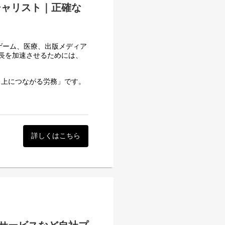
シャリスト｜正確な
ゲーム、医療、出版メディア
長を加速させるためには、
向上につながる労務」です。
り切る力と、自発的なアイデ
力の両方を発揮していただけ
ます。そのため、ルーティン
詳しくはこちら
求められます。
用して業務を効率化していま
を自発的に提案・実行し、自
ができるのは、DONUTS
プし、以下の実務を一連のサ