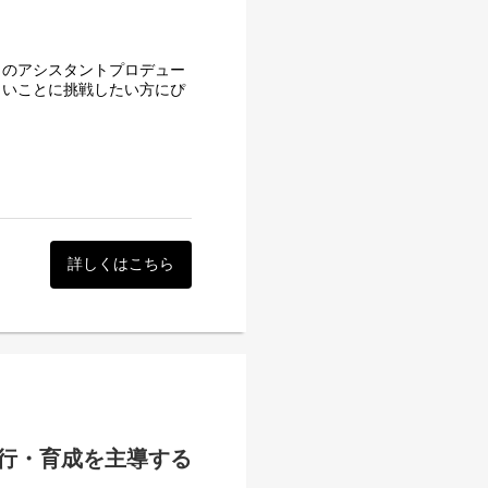
企画の立案
ッションイベント「サツコ
」のアシスタントプロデュー
UTS GAMES）
しいことに挑戦したい方にぴ
クラウド型電子カルテ
ドラマアプリです。長編コン
め、スマートフォンから隙間
中、当社では「自分で作った
スピーディーな改善ができ、
各種SNSに縦型ショート動画の投稿
詳しくはこちら
では「ショートドラマ」が特別
々高まり、注目を集めていま
「Ray」のようなトレンド
ローチを経験できます。
ファクトが共同で実施した
における縦型動画広告の市場規
連携し、本質的なマーケティ
は1,942億円に達する見込みと
・ショートドラマ市場は日本
行・育成を主導する
動画アプリ「ミクチャ」など