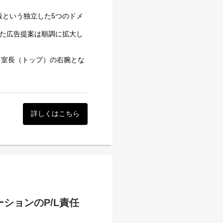
ア事業やファッションショー
ONUTS CREATIVE」
版という独立した5つのドメ
エンターテインメントに関
。
した広告提案は順調に拡大し
い事業展開によって培われて
させていただきます。
な長編オリジナルタイトルを
、室長（トップ）の右腕とな
ネージャーを新規募集しま
ションです。
、「マネジメント・育成の専
詳しくはこちら
プを図っていただきます。
の折衝時に「上司役」として
ます。
現場経験を活かして頂けるお仕
のスキルアップに向けたロー
望年収必須
ションのP/L責任
させるための仕組み作りを室