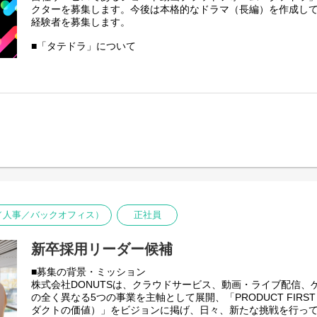
①書類選考 ※履歴書（顔写真付）、職務経歴書
クターを募集します。今後は本格的なドラマ（長編）を作成し
↓
経験者を募集します。
②一次面接（室長）
↓
■「タテドラ」について
③二次面接（執行役員）※原則、対面形式
「タテドラ」は、オリジナルドラマを中心とした縦型ショート
＋適性検査・リファレンスチェック
テンツを1話2分程度に分けて連続して視聴することができるた
↓
時間にお楽しみいただきやすい構成になっています。
④内定・オファー面談
※選考状況によっては面接が増える可能性もあります。
■サービス提供開始の背景
近年、TikTokの流行を皮切りにYouTubeやInstagram等の
機能が続々と実装されており、「TikTokトレンド大賞2024」
賞に選ばれるなど、縦型動画や縦型ショートドラマの需要は年
す。
また、株式会社サイバーエージェントと株式会社デジタルイン
「2023年国内動画広告の市場調査」(※)によると、日本国内
模は2023年には526億円(前年対比156.3％)に到達、2027年に
／人事／バックオフィス）
正社員
発表されており、世界的に大きな広がりを見せている縦型動画
国内でも拡大の兆しを見せています。
新卒採用リーダー候補
DONUTSは、スマートフォン向けゲームアプリやライブ配信＆
のコンシューマー向けアプリの開発・運営に加え、出版メディ
■募集の背景・ミッション
などでの俳優・タレントのキャスティング、クリエイティブチーム「D
株式会社DONUTSは、クラウドサービス、動画・ライブ配信、
によるドラマやバラエティ番組、CMなどの幅広い映像制作等、
の全く異なる5つの事業を主軸として展開、「PRODUCT FIR
する数多くの事業を手がけてまいりました。
ダクトの価値）」をビジョンに掲げ、日々、新たな挑戦を行っ