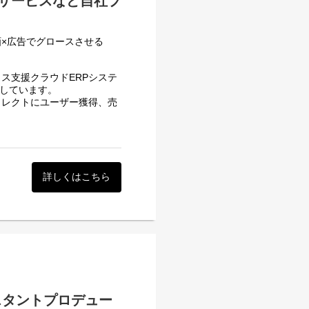
ドサービスなど自社プ
×広告でグロースさせる
ス支援クラウドERPシステ
を行っていただきながら付随
開しています。
務はすべてつながっているた
イレクトにユーザー獲得、売
エイティブの制作から広告配
ただける方を募集します。
見し、改善に向けて主体的に
運用および動画クリエイティ
作業の標準化やマニュアル
部専属、または横断的なポジ
詳しくはこちら
則・各種規程の見直しや改善
落とし込みや、BPO活用・
o等）
スタントプロデュー