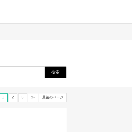
1
2
3
≫
最後のページ