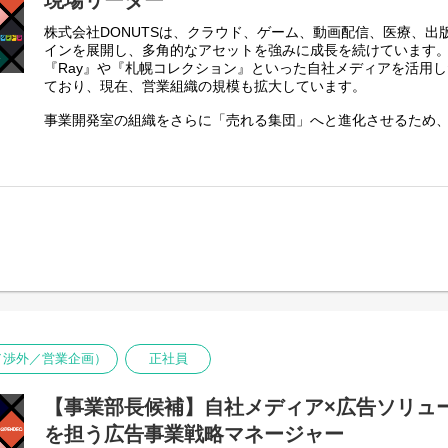
現場リーダー
のコンシューマー向けアプリの開発・運営に加え、出版メディ
②一次面接 ※WEB形式可
などでの俳優・タレントのキャスティング、クリエイティブチーム「D
↓
株式会社DONUTSは、クラウド、ゲーム、動画配信、医療、出
によるドラマやバラエティ番組、CMなどの幅広い映像制作等、
③最終面接 ※原則、対面形式
インを展開し、多角的なアセットを強みに成長を続けています
する数多くの事業を手がけてまいりました。
↓
『Ray』や『札幌コレクション』といった自社メディアを活用
④内定・オファー面談
ており、現在、営業組織の規模も拡大しています。
縦型ショートドラマアプリ「タテドラ」では、DONUTSの幅広
※面接とは別に、適性検査・リファレンスチェックのご依頼を
きた強みを最大限に活かし、SNSだけでは体験できない高品質
※選考状況によっては面接が1回となる可能性もあります。
事業開発室の組織をさらに「売れる集団」へと進化させるため
中心とした次世代の映像体験をユーザーにお届けいたします。
り、14名の営業メンバーを最前線でサポート・牽引する現場マ
す。
■業務内容
アシスタントプロデューサー
■期待する役割
・ドラマ企画、プロモーション企画のアイデア出し
営業メンバーの「商談受注率の向上」と「育成」が一番のミッ
・キャスティング
ご自身で個人数字を追いかけるインセンティブ型営業ではなく
・企画書や予算書の叩き台作成
門家」として、メンバーに寄り添い、チーム全体のボトムアッ
・市場調査、データ集計
・予算や人員管理のアシスタント業務
・商談の同席・現場サポート：
・契約や発注、稟議まわりの対応
メンバーの商談・アポへ同行し、クライアント企業の上層部と
同席。クロージングや受注の最後の一押しを強力にサポートし
TV業界や映画業界、Netflixなどのプラットフォームでの映像
事です。
・プレイヤーの営業力育成：
ル／渉外／営業企画）
正社員
日々の案件進捗の相談に乗り、営業戦略の落とし込みや、個々
◆選考フロー
プレ・アドバイスを実施します。
①書類選考 ※履歴書（顔写真付）、職務経歴書、現年収・希
【事業部長候補】自社メディア×広告ソリュー
↓
・営業フローの仕組み化・共有：
②面接（1〜2回）
を担う広告事業戦略マネージャー
「売れる営業のナレッジ」を属人化させず、チーム全体に浸透
↓