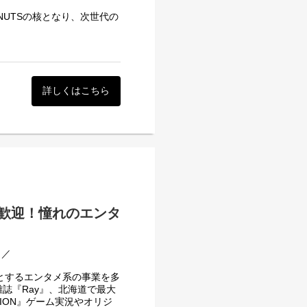
い事業展開によって培われて
UTSの核となり、次世代の
な長編オリジナルタイトルを
ターゲットとした、データド
数字で牽引しつつ、自らも現
（リーダー候補）を募集しま
詳しくはこちら
図るための施策立案と実行
実行、オン/オフラインイベ
までのリレーション構築
歓迎！憧れのエンタ
標達成に向けた牽引
作成経験を活かして頂けるお仕
を巻き込んだ採用活動の推進
！／
。
めとするエンタメ系の事業を多
スの体制が必要不可欠です。
誌『Ray』、北海道で最大
望年収必須
トすごいと言われるような施
TION』ゲーム実況やオリジ