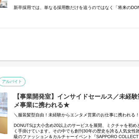
縦型ショートドラマアプリ「タテドラ」では、DONUTSの幅広
新卒採用では、単なる採用数だけを追うのではなく「将来のDON
きた強みを最大限に活かし、SNSだけでは体験できない高品質
事業や組織を牽引するリーダー・経営幹部候補」となる学生を
中心とした次世代の映像体験をユーザーにお届けいたします。
リブンかつ攻めの採用戦略への変革を進めています。チームを
場で圧倒的な成果を出していただけるプレイングマネージャー
■業務内容
す。
ドラマプロデューサー
•オリジナル縦型ショートドラマの企画立案
【具体的な業務内容】
•作品コンセプト、ターゲット、構成、ストーリー設計
・採用戦略の立案およびKPI設計・数値管理
•脚本家、監督、ディレクター、制作スタッフとの連携
└ 感覚値ではなくデータを定量的に分析し、採用の最適化を
•キャスティング、出演者・事務所との調整
・母集団形成
•撮影スケジュール、予算、制作進行の管理
└ ターゲットに合致するダイレクトリクルーティングの設計・
•撮影現場のプロデュース・クオリティ管理
ントの企画、エージェントコントロールなど
•編集、納品、配信までの進行管理
・候補者対応/アトラクト
•視聴データや反響を踏まえた改善提案
└ 候補者の意向醸成から内定に向けたクロージングの実施
アルバイト
•スポンサー案件、タイアップ企画の制作プロデュース
・内定者フォロー
•新規IP、シリーズ作品、番組企画の開発
└ 内定承諾率向上のためのフォロー施策の企画・運営、入社
【事業開発室】インサイドセールス／未経験
・チームマネジメント
└ 採用メンバーの育成、タスク・進捗管理、チーム全体の目
メ事業に携われる★
TV業界や映画業界、Netflixなどのプラットフォームでの映像
・社内ステークホルダーとの連携
事です。
└ 経営陣や各事業部責任者との採用要件のすり合わせ、現場
＼服装髪型自由！未経験からエンタメ営業のお仕事に携われる
プロデューサーとして、ご自身の企画を世に出すチャンスです
■DONUTSのバックオフィスが目指すもの
DONUTSは大小含め20以上のサービスを展開、ミクチャを初
◆選考フロー
会社・事業が新たな挑戦をするためには、強固なバックオフィ
く手掛けています。その中でも創刊30年の歴史を誇る人気女性雑
①書類選考 ※履歴書（顔写真付）、職務経歴書、現年収・希
最終的には「常に最新情報にアンテナを張り、あのコーポレー
級のファッション＆カルチャーイベント『SAPPORO COLLEC
↓