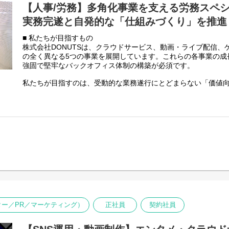
【人事/労務】多角化事業を支える労務スペ
実務完遂と自発的な「仕組みづくり」を推進
■ 私たちが目指すもの
株式会社DONUTSは、クラウドサービス、動画・ライブ配信、
の全く異なる5つの事業を展開しています。これらの各事業の成
強固で堅牢なバックオフィス体制の構築が必須です。
私たちが目指すのは、受動的な業務遂行にとどまらない「価値
給与計算や社会保険手続きなどの実務を主担当として正確にや
アで労務フローやリスク管理体制をアップデートしていく推進
る環境です。
■ DONUTS労務の環境と醍醐味
多角化経営ゆえに、事業部ごとに就業形態や制度設計が異なり
処理にとどまらず、幅広い労務知識と正確な運用力、対応力が
また、当グループでは自社プロダクト「ジョブカン」をフル活
す。実務を通じて「より精度を高めるための業務フロー改善」
社プロダクトのさらなる改善へと繋げていく「主体的な取り組み」
ならではの面白さです。
■ 具体的なミッション（あなたにお任せしたいこと）
ター／PR／マーケティング）
正社員
契約社員
1. 労務実務
まずは当社の複数事業・拠点の就業規則や制度をキャッチアッ