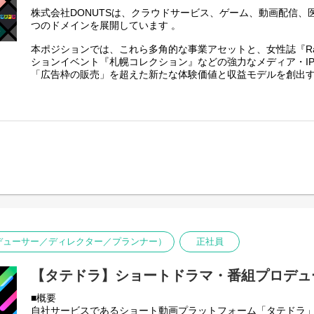
長と連携して進めます。
③最終面接
株式会社DONUTSは、クラウドサービス、ゲーム、動画配信、
↓
つのドメインを展開しています 。
■ 本ポジションの魅力
④内定・オファー面談
自身の目標数字に追われることなく、「人が育つ楽しさ」「チ
※選考状況によっては面接が増える可能性もあります。
本ポジションでは、これら多角的な事業アセットと、女性誌『R
び」に100%集中できるポジションです。
ションイベント『札幌コレクション』などの強力なメディア・I
多角的なアセットを持つDONUTSだからこそ、メンバーと一緒
「広告枠の販売」を超えた新たな体験価値と収益モデルを創出
アルイベント、誌面等）の戦略を練る面白さがあります。
ップをお任せします 。
■選考フロー
現在、広告の枠を販売するビジネスモデルから、他社アライア
①書類選考 ※履歴書（顔写真付）、職務経歴書
発を内包した「ビジネスパートナー」へと進化を遂げるフェー
↓
全体戦略を策定・実行し、部門全体の非連続な成長を実現して
②一次面接（室長）
↓
■期待する役割
③二次面接（執行役員）※原則、対面形式
・事業・営業戦略の策定とP/L管理：
＋適性検査・リファレンスチェック
広告部門の成長戦略を立案し、予実管理を含めた経営判断を完
↓
④内定・オファー面談
・新規事業・広告商品の開発：
※選考状況によっては面接が増える可能性もあります。
新規事業・新規広告商品の開発： 市場トレンドを捉え、自社の
なパッケージやソリューションを設計すること。
デューサー／ディレクター／プランナー）
正社員
・クロスセル・アップセル戦略の推進：
経営層や他事業部（ゲーム・クラウド・医療等）と連携し、DON
【タテドラ】ショートドラマ・番組プロデュ
ーを生み出す全社的アプローチを推進すること。
■概要
■選考フロー
自社サービスであるショート動画プラットフォーム「タテドラ