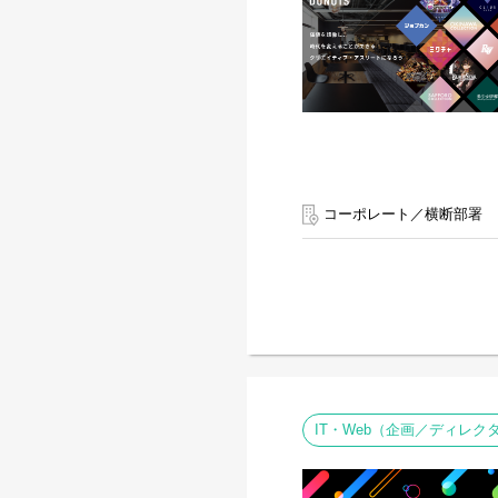
コーポレート／横断部署
IT・Web（企画／ディレク