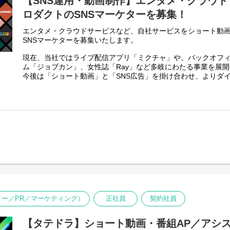
【SNS運用・動画制作】エンタメ・クラウ
イクルとして自律的に精度高く回していただきます。
ロダクトのSNSマーケターを募集！
ー給与計算、住民税、年末調整などの給与関連処理全般
ー入退社・社会保険手続き全般、勤怠管理の運用
エンタメ・クラウドサービスなど、自社サービスをショート動画
ー健康診断・ストレスチェックの実施管理
SNSマーケターを募集いたします。
ー労務関連の問い合わせ対応および社労士窓口業務
現在、当社ではライブ配信アプリ「ミクチャ」や、バックオフィ
※すべてを一人称で回すわけではなく、メインで給与関連処理
ム「ジョブカン」、女性誌「Ray」など多岐にわたる事業を展
する業務の確認・管理を行っていただくイメージです（労務業
今後は「ショート動画」と「SNS広告」を掛け合わせ、よりダ
め）
上向上に繋がる攻めのマーケティング体制を強化します。 クリ
信、数値分析までを一気通貫で担い、事業の成長を牽引してい
2. 自発的な「仕組みづくり」と企画・改善推進
現場のオペレーションに潜む不確定要素やミスリスクを自ら発
◆主な業務内容
行動を起こしていただきます。
当社の多種多様な自社ブランド・サービスにおける、SNS広告
ー労務オペレーション・業務フローの再設計： 属人化している
ブ制作をお任せします。 これまでのご経験に応じ、特定の事業
化、効率化の推進
ションをご提案します。
ー労務リスク管理・規程改定： 法改正や事業拡大に伴う就業規
提案
1. ショート動画・広告クリエイティブの企画、制作
ー人事制度運用サポート・DX推進： 制度変更に伴う実務運用の
-SNS広告向けの動画構成・台本作成
システム連携の推進
-撮影ディレクションおよび動画編集（CapCut、Premiere Pr
-広告バナーやLPのディレクション
2. SNS広告運用・効果検証
ター／PR／マーケティング）
正社員
契約社員
-Meta、TikTok、X、YouTube等での広告配信設定
-CPA、広告の費用対効果、CTR等を分析し改善
3. マーケティング戦略の立案
【タテドラ】ショート動画・番組AP／アシ