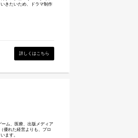
ていきたいため、ドラマ制作
ドラマアプリです。長編コン
め、スマートフォンから隙間
各種SNSに縦型ショート動画の投稿
詳しくはこちら
では「ショートドラマ」が特別
々高まり、注目を集めていま
ファクトが共同で実施した
における縦型動画広告の市場規
は1,942億円に達する見込みと
・ショートドラマ市場は日本
動画アプリ「ミクチャ」など
ア事業やファッションショー
ONUTS CREATIVE」
ゲーム、医療、出版メディア
エンターテインメントに関
ST（優れた経営よりも、プロ
ています。