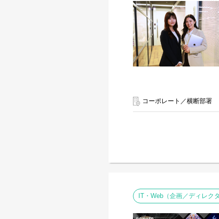
コーポレート／横断部署
IT・Web（企画／ディレク