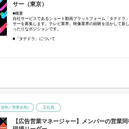
-各事業責任者と連携した、ターゲット選定やプロモーション
サー（東京）
【担当する自社ブランド・サービスの例】
■概要
・エンタメ・BtoC領域：ライブ配信アプリ「ミクチャ」、ファ
自社サービスであるショート動画プラットフォーム「タテドラ
レ」、女性ファッション誌「Ray」「Zipper」、ゲーム事業（DON
サーを募集します。テレビ業界、映像業界の経験を活かして新
・SaaS・BtoB領域：クラウドERPシステム「ジョブカン」、
ったりなポジションです。
「CLIUS」
・自社の求人広告
■「タテドラ」について
「タテドラ」は、オリジナルドラマを中心とした縦型ショート
◆この仕事の魅力
テンツを1話2分程度に分けて連続して視聴することができるた
・「作る」と「届ける」の両方を完結できる
時間にお楽しみいただきやすい構成になっています。
広告運用担当とクリエイティブ担当が分かれている企業も多い
動画を自分で配信し、即座に数字で結果が見える」環境です。
■サービス提供開始の背景
マーケターとしての総合力が身につきます。
近年、TikTokの流行を皮切りにYouTubeやInstagram等の
機能が続々と実装されており、「TikTokトレンド大賞2024」
・圧倒的な事業の幅広さ
賞に選ばれるなど、縦型動画や縦型ショートドラマの需要は年
「ジョブカン」のような堅実なBtoBサービスから、「ミクチャ」
す。
最先端のBtoCエンタメまで、全く異なるターゲット層へのアプ
また、株式会社サイバーエージェントと株式会社デジタルイン
・インハウスならではの裁量権
「2023年国内動画広告の市場調査」(※)によると、日本国内
代理店ワークではないため、サービス開発チームと近い距離で
模は2023年には526億円(前年対比156.3％)に到達、2027年に
ング活動にコミットできます。
ル／渉外／営業企画）
正社員
発表されており、世界的に大きな広がりを見せている縦型動画
国内でも拡大の兆しを見せています。
◆選考フロー
【広告営業マネージャー】メンバーの営業同
①書類選考 ※履歴書（顔写真付）、職務経歴書
DONUTSは、スマートフォン向けゲームアプリやライブ配信＆
↓