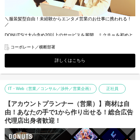
巻き込んだ採用活動の推進
※選考状況によっては面接が増える可能性もあります。
■DONUTSのバックオフィスが目指すもの
会社・事業が新たな挑戦をするためには、強固なバックオフィス
＼服装髪型自由！未経験からエンタメ営業のお仕事に携われる！
の体制が必要不可欠です。
／
最終的には「常に最新情報にアンテナを張り、あのコーポレート
すごいと言われるような施策を発信し続ける」組織を実現するこ
DONUTSは大小含め20以上のサービスを展開、ミクチャを初めと
とを目指し、日々コーポレートチームは運営しています。
するエンタメ系の事業を多く手掛けています。その中でも創刊30
年の歴史を誇る人気女性雑誌『Ray』、北海道で最大級のファッシ
コーポレート／横断部署
【社内ツール】
ョン＆カルチャーイベント『SAPPORO COLLECTION』ゲーム実
・Google Workspace
況やオリジナル番組、eスポーツ大会の配信が楽しめる、動画配信
詳しくはこちら
・ジョブカンシリーズ（採用管理・経費精算など）
プラットフォーム『OPENREC.tv』等、エンタメ事業の広告、協
賛に対するインサイドセールスを募集します！
◇◆頑張り次第で正社員登用も可能！（実績有）◆◇
企業のリスト作成やアポイント獲得に向けた活動（メール送信や
IT・Web（営業／コンサル／渉外／営業企画）
正社員
電話など）を行なっていただきます。
まずは先輩に教わりながら進めていくので、未経験の方も安心♪
ゆくゆくは企画立案やクロージングにも一気通貫で携わっていた
【アカウントプランナー（営業）】商材は自
だくことも可能です！
由！あなたの手で1から作り出せる！総合広告
■具体的な業務内容
代理店出身者歓迎！
・リスト作成
・アポイント