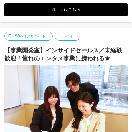
新卒採用では、単なる採用数だけを追うのではなく「将来の
ドラマプロデューサー
DONUTSの核となり、次世代の事業や組織を牽引するリーダー・
•オリジナル縦型ショートドラマの企画立案
詳しくはこちら
経営幹部候補」となる学生をターゲットとした、データドリブン
•作品コンセプト、ターゲット、構成、ストーリー設計
かつ攻めの採用戦略への変革を進めています。チームを数字で牽
•脚本家、監督、ディレクター、制作スタッフとの連携
引しつつ、自らも現場で圧倒的な成果を出していただけるプレイ
•キャスティング、出演者・事務所との調整
ングマネージャー（リーダー候補）を募集します。
•撮影スケジュール、予算、制作進行の管理
•撮影現場のプロデュース・クオリティ管理
IT・Web（アルバイト）
アルバイト
【具体的な業務内容】
•編集、納品、配信までの進行管理
・採用戦略の立案およびKPI設計・数値管理
•視聴データや反響を踏まえた改善提案
└ 感覚値ではなくデータを定量的に分析し、採用の最適化を図
【事業開発室】インサイドセールス／未経験
•スポンサー案件、タイアップ企画の制作プロデュース
るための施策立案と実行
•新規IP、シリーズ作品、番組企画の開発
歓迎！憧れのエンタメ事業に携われる★
・母集団形成
└ ターゲットに合致するダイレクトリクルーティングの設計・
実行、オン/オフラインイベントの企画、エージェントコントロー
TV業界や映画業界、Netflixなどのプラットフォームでの映像作成
ルなど
経験を活かして頂けるお仕事です。
・候補者対応/アトラクト
プロデューサーとして、ご自身の企画を世に出すチャンスです。
└ 候補者の意向醸成から内定に向けたクロージングの実施
◆選考フロー
・内定者フォロー
①書類選考 ※履歴書（顔写真付）、職務経歴書、現年収・希望
└ 内定承諾率向上のためのフォロー施策の企画・運営、入社ま
年収必須
でのリレーション構築
↓
・チームマネジメント
②面接（1?2回）
└ 採用メンバーの育成、タスク・進捗管理、チーム全体の目標
↓
達成に向けた牽引
③最終面接（役員・部長クラス）
・社内ステークホルダーとの連携
↓
└ 経営陣や各事業部責任者との採用要件のすり合わせ、現場を
④内定・オファー面談