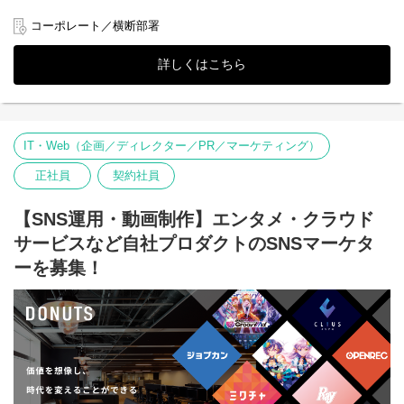
業の標準化やマニュアル化、効率化の推進
ジションです。
ー労務リスク管理・規程改定： 法改正や事業拡大に伴う就業規
コーポレート／横断部署
則・各種規程の見直しや改善提案
■「タテドラ」について
ー人事制度運用サポート・DX推進： 制度変更に伴う実務運用の落
「タテドラ」は、オリジナルドラマを中心とした縦型ショートド
詳しくはこちら
とし込みや、BPO活用・システム連携の推進
ラマアプリです。長編コンテンツを1話2分程度に分けて連続して
視聴することができるため、スマートフォンから隙間時間にお楽
しみいただきやすい構成になっています。
■サービス提供開始の背景
IT・Web（企画／ディレクター／PR／マーケティング）
近年、TikTokの流行を皮切りにYouTubeやInstagram等の各種SNS
に縦型ショート動画の投稿機能が続々と実装されており、「TikTok
正社員
契約社員
トレンド大賞2024」では「ショートドラマ」が特別賞に選ばれる
など、縦型動画や縦型ショートドラマの需要は年々高まり、注目
を集めています。
【SNS運用・動画制作】エンタメ・クラウド
サービスなど自社プロダクトのSNSマーケタ
また、株式会社サイバーエージェントと株式会社デジタルインフ
ァクトが共同で実施した「2023年国内動画広告の市場調査」(※)
ーを募集！
によると、日本国内における縦型動画広告の市場規模は2023年に
は526億円(前年対比156.3％)に到達、2027年には1,942億円に達す
る見込みと発表されており、世界的に大きな広がりを見せている
縦型動画・ショートドラマ市場は日本国内でも拡大の兆しを見せ
ています。
DONUTSは、スマートフォン向けゲームアプリやライブ配信＆動
画アプリ「ミクチャ」などのコンシューマー向けアプリの開発・