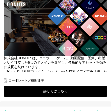
-SNS広告向けの動画構成・台本作成
↓
-撮影ディレクションおよび動画編集（CapCut、Premiere Pro
②面接（1〜2回）
等）
↓
-広告バナーやLPのディレクション
③最終面接
2. SNS広告運用・効果検証
↓
-Meta、TikTok、X、YouTube等での広告配信設定
④内定・オファー面談
-CPA、広告の費用対効果、CTR等を分析し改善
※選考状況によっては面接が増える可能性もあります。
3. マーケティング戦略の立案
-各事業責任者と連携した、ターゲット選定やプロモーション企
画の立案
【担当する自社ブランド・サービスの例】
・エンタメ・BtoC領域：ライブ配信アプリ「ミクチャ」、ファッ
株式会社DONUTSは、クラウド、ゲーム、動画配信、医療、出版
ションイベント「サツコレ」、女性ファッション誌「Ray」
という独立した5つのドメインを展開し、多角的なアセットを強み
「Zipper」、ゲーム事業（DONUTS GAMES）
に成長を続けています。
・SaaS・BtoB領域：クラウドERPシステム「ジョブカン」、クラ
『Ray』や『札幌コレクション』といった自社メディアを活用した
ウド型電子カルテ「CLIUS」
広告提案は順調に拡大しており、現在、営業組織の規模も拡大し
・自社の求人広告
ています。
コーポレート／横断部署
◆この仕事の魅力
事業開発室の組織をさらに「売れる集団」へと進化させるため、
・「作る」と「届ける」の両方を完結できる
詳しくはこちら
室長（トップ）の右腕となり、14名の営業メンバーを最前線でサ
広告運用担当とクリエイティブ担当が分かれている企業も多い
ポート・牽引する現場マネージャーを新規募集します。
中、当社では「自分で作った動画を自分で配信し、即座に数字で
結果が見える」環境です。スピーディーな改善ができ、マーケタ
■期待する役割
ーとしての総合力が身につきます。
営業メンバーの「商談受注率の向上」と「育成」が一番のミッシ