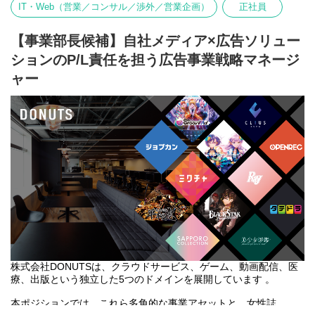
IT・Web（営業／コンサル／渉外／営業企画）
正社員
ョンです。
・圧倒的な事業の幅広さ
ご自身で個人数字を追いかけるインセンティブ型営業ではなく、
「ジョブカン」のような堅実なBtoBサービスから、「ミクチャ」
「マネジメント・育成の専門家」として、メンバーに寄り添い、
「Ray」のようなトレンド最先端のBtoCエンタメまで、全く異な
【事業部長候補】自社メディア×広告ソリュー
チーム全体のボトムアップを図っていただきます。
るターゲット層へのアプローチを経験できます。
ションのP/L責任を担う広告事業戦略マネージ
・商談の同席・現場サポート：
・インハウスならではの裁量権
ャー
メンバーの商談・アポへ同行し、クライアント企業の上層部との
代理店ワークではないため、サービス開発チームと近い距離で連
折衝時に「上司役」として同席。クロージングや受注の最後の一
携し、本質的なマーケティング活動にコミットできます。
押しを強力にサポートします。
◆選考フロー
・プレイヤーの営業力育成：
①書類選考 ※履歴書（顔写真付）、職務経歴書
日々の案件進捗の相談に乗り、営業戦略の落とし込みや、個々の
↓
②一次面接 ※WEB形式可
スキルアップに向けたロープレ・アドバイスを実施します。
↓
③最終面接 ※原則、対面形式
・営業フローの仕組み化・共有：
↓
「売れる営業のナレッジ」を属人化させず、チーム全体に浸透さ
④内定・オファー面談
せるための仕組み作りを室長と連携して進めます。
※面接とは別に、適性検査・リファレンスチェックのご依頼をさ
せていただきます。
■ 本ポジションの魅力
※選考状況によっては面接が1回となる可能性もあります。
自身の目標数字に追われることなく、「人が育つ楽しさ」「チー
ムで高い目標を達成する喜び」に100%集中できるポジションで
株式会社DONUTSは、クラウドサービス、ゲーム、動画配信、医
す。
療、出版という独立した5つのドメインを展開しています 。
多角的なアセットを持つDONUTSだからこそ、メンバーと一緒に
幅広い提案手法（Web、リアルイベント、誌面等）の戦略を練る
本ポジションでは、これら多角的な事業アセットと、女性誌
面白さがあります。