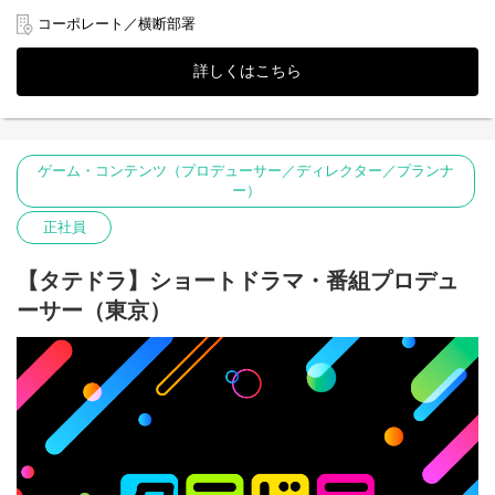
『Ray』や国内最大級のファッションイベント『札幌コレクショ
ン』などの強力なメディア・IPを横断的に活用し、単なる「広告
コーポレート／横断部署
■選考フロー
枠の販売」を超えた新たな体験価値と収益モデルを創出する「広
①書類選考 ※履歴書（顔写真付）、職務経歴書
告事業戦略室」のトップをお任せします 。
↓
詳しくはこちら
②一次面接（室長）
現在、広告の枠を販売するビジネスモデルから、他社アライアン
↓
スや新規ソリューション開発を内包した「ビジネスパートナー」
③二次面接（執行役員）※原則、対面形式
へと進化を遂げるフェーズです。事業開発室長として全体戦略を
＋適性検査・リファレンスチェック
策定・実行し、部門全体の非連続な成長を実現してください。
↓
ゲーム・コンテンツ（プロデューサー／ディレクター／プランナ
④内定・オファー面談
ー）
■期待する役割
※選考状況によっては面接が増える可能性もあります。
・事業・営業戦略の策定とP/L管理：
正社員
広告部門の成長戦略を立案し、予実管理を含めた経営判断を完遂
すること。
【タテドラ】ショートドラマ・番組プロデュ
・新規事業・広告商品の開発：
ーサー（東京）
新規事業・新規広告商品の開発： 市場トレンドを捉え、自社のア
セットを組み合わせた新たなパッケージやソリューションを設計
すること。
・クロスセル・アップセル戦略の推進：
経営層や他事業部（ゲーム・クラウド・医療等）と連携し、
DONUTSグループ全体でシナジーを生み出す全社的アプローチを
推進すること。
■選考フロー