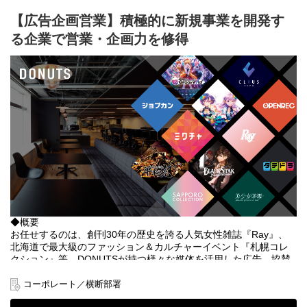
もう外部のメディアとの調整に悩まされることはありません。
【広告企画営業】積極的に新規事業を開発す
本当の意味で企画から調達、進行までを一気通貫で行っていきま
る企業で営業・企画力を修得
しょう。
■目指すもの
これまでは人気女性雑誌『Ray』の広告営業や、最大級のファッシ
ョン＆カルチャーイベント『札幌コレクション』の協賛営業を中
心とした営業活動が主となっていましたが、今後は広告の枠を販
売するだけでなく様々なエンタメ企画を組み合わせ新たな価値を
生み出したり、他社サービスとも親和性を見出していただき
DONUTSの事業との企画を考えるなど、これまで以上に「売れる
組織」を目指していきます。
■なにをするのか
ミッションは、新規クライアントの開拓、企画、調達、履行まで
を一気通貫で行うことです。
「この企業とタイアップ企画をやったらこの企業に刺さるので
◆概要
は？」
お任せするのは、創刊30年の歴史を誇る人気女性雑誌『Ray』、
「今までとは違う業界の企業へアプローチできるのでは？」など
北海道で最大級のファッション＆カルチャーイベント『札幌コレ
これまでの知識・経験を活かし、自社メディアだからこそできる
クション』等、DONUTSが持つ様々な媒体を活用した広告、協賛
柔軟な発想で最大の顧客価値を生み出してください
営業です。
メニューもプランも無数です。あなたのアイデアがそのまま売り
コーポレート／横断部署
上げに直結します！
携わる商材はエンタメ系のコンテンツになりますので様々なtoCク
ライアントとのシナジーがあり、とても提案のしやすい商材で