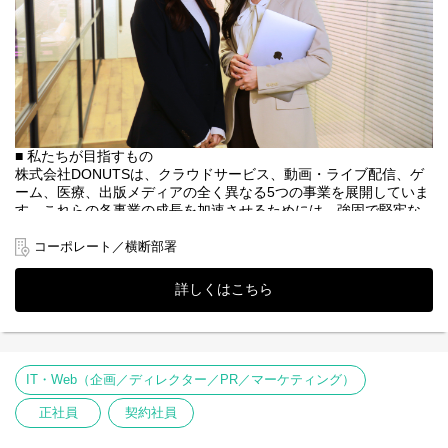
■ 私たちが目指すもの
株式会社DONUTSは、クラウドサービス、動画・ライブ配信、ゲ
ーム、医療、出版メディアの全く異なる5つの事業を展開していま
す。これらの各事業の成長を加速させるためには、強固で堅牢な
バックオフィス体制の構築が必須です。
コーポレート／横断部署
私たちが目指すのは、受動的な業務遂行にとどまらない「価値向
上につながる労務」です。
詳しくはこちら
給与計算や社会保険手続きなどの実務を主担当として正確にやり
切る力と、自発的なアイデアで労務フローやリスク管理体制をア
ップデートしていく推進力の両方を発揮していただける環境で
す。
IT・Web（企画／ディレクター／PR／マーケティング）
■ DONUTS労務の環境と醍醐味
多角化経営ゆえに、事業部ごとに就業形態や制度設計が異なりま
正社員
契約社員
す。そのため、ルーティン処理にとどまらず、幅広い労務知識と
正確な運用力、対応力が求められます。