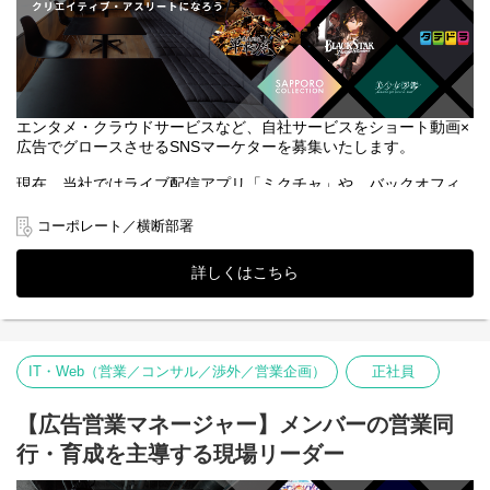
運営に加え、出版メディア事業やファッションショーなどでの俳
優・タレントのキャスティング、クリエイティブチーム
「DONUTS CREATIVE」によるドラマやバラエティ番組、CMな
どの幅広い映像制作等、エンターテインメントに関する数多くの
事業を手がけてまいりました。
縦型ショートドラマアプリ「タテドラ」では、DONUTSの幅広い
エンタメ・クラウドサービスなど、自社サービスをショート動画×
事業展開によって培われてきた強みを最大限に活かし、SNSだけ
広告でグロースさせるSNSマーケターを募集いたします。
では体験できない高品質な長編オリジナルタイトルを中心とした
次世代の映像体験をユーザーにお届けいたします。
現在、当社ではライブ配信アプリ「ミクチャ」や、バックオフィ
ス支援クラウドERPシステム「ジョブカン」、女性誌「Ray」など
■業務内容
多岐にわたる事業を展開しています。
コーポレート／横断部署
アシスタントプロデューサー
今後は「ショート動画」と「SNS広告」を掛け合わせ、よりダイ
・ドラマ企画、プロモーション企画のアイデア出し
レクトにユーザー獲得、売上向上に繋がる攻めのマーケティング
詳しくはこちら
・キャスティング
体制を強化します。 クリエイティブの制作から広告配信、数値分
・企画書や予算書の叩き台作成
析までを一気通貫で担い、事業の成長を牽引していただける方を
・市場調査、データ集計
募集します。
・予算や人員管理のアシスタント業務
・契約や発注、稟議まわりの対応
◆主な業務内容
IT・Web（営業／コンサル／渉外／営業企画）
正社員
当社の多種多様な自社ブランド・サービスにおける、SNS広告運
TV業界や映画業界、Netflixなどのプラットフォームでの映像現場
用および動画クリエイティブ制作をお任せします。 これまでのご
経験を活かして頂けるお仕事です。
経験に応じ、特定の事業部専属、または横断的なポジションをご
【広告営業マネージャー】メンバーの営業同
提案します。
◆選考フロー
行・育成を主導する現場リーダー
①書類選考 ※履歴書（顔写真付）、職務経歴書、現年収・希望
1. ショート動画・広告クリエイティブの企画、制作
年収必須