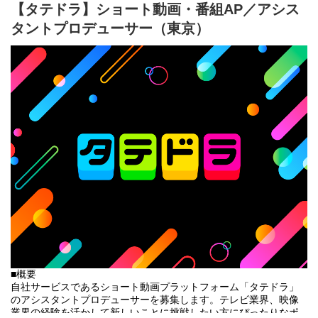
また、当グループでは自社プロダクト「ジョブカン」をフル活用
【タテドラ】ショート動画・番組AP／アシス
して業務を効率化しています。実務を通じて「より精度を高める
タントプロデューサー（東京）
ための業務フロー改善」を自発的に提案・実行し、自社プロダク
トのさらなる改善へと繋げていく「主体的な取り組み」ができる
のは、DONUTSならではの面白さです。
■ 具体的なミッション（あなたにお任せしたいこと）
1. 労務実務
まずは当社の複数事業・拠点の就業規則や制度をキャッチアップ
し、以下の実務を一連のサイクルとして自律的に精度高く回して
いただきます。
ー給与計算、住民税、年末調整などの給与関連処理全般
ー入退社・社会保険手続き全般、勤怠管理の運用
ー健康診断・ストレスチェックの実施管理
ー労務関連の問い合わせ対応および社労士窓口業務
※すべてを一人称で回すわけではなく、メインで給与関連処理を
行っていただきながら付随する業務の確認・管理を行っていただ
くイメージです（労務業務はすべてつながっているため）
2. 自発的な「仕組みづくり」と企画・改善推進
■概要
現場のオペレーションに潜む不確定要素やミスリスクを自ら発見
自社サービスであるショート動画プラットフォーム「タテドラ」
し、改善に向けて主体的に行動を起こしていただきます。
のアシスタントプロデューサーを募集します。テレビ業界、映像
ー労務オペレーション・業務フローの再設計： 属人化している作
業界の経験を活かして新しいことに挑戦したい方にぴったりなポ