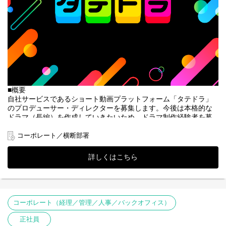
①書類選考 ※履歴書（顔写真付）、職務経歴書
↓
②一次面接（室長）
↓
③二次面接（執行役員）※原則、対面形式
＋適性検査・リファレンスチェック
↓
④内定・オファー面談
※選考状況によっては面接が増える可能性もあります。
■概要
自社サービスであるショート動画プラットフォーム「タテドラ」
のプロデューサー・ディレクターを募集します。今後は本格的な
ドラマ（長編）を作成していきたいため、ドラマ制作経験者を募
集します。
コーポレート／横断部署
■「タテドラ」について
「タテドラ」は、オリジナルドラマを中心とした縦型ショートド
詳しくはこちら
ラマアプリです。長編コンテンツを1話2分程度に分けて連続して
視聴することができるため、スマートフォンから隙間時間にお楽
しみいただきやすい構成になっています。
■サービス提供開始の背景
コーポレート（経理／管理／人事／バックオフィス）
近年、TikTokの流行を皮切りにYouTubeやInstagram等の各種SNS
に縦型ショート動画の投稿機能が続々と実装されており、「TikTok
正社員
トレンド大賞2024」では「ショートドラマ」が特別賞に選ばれる