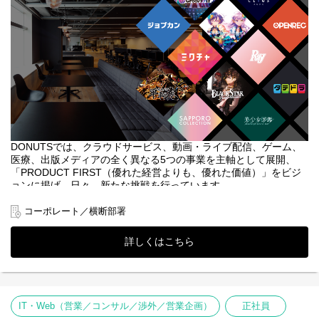
■チーム構成
マネージャー1名、メンバー10名
??1日のスケジュール
10:00 - 12:00 メール確認 / アポイントリストアップ
12:00 - 13:00 昼休憩（※休憩は自由な時間にとれます！）
13:00 - 18:00 架電、メール送信によるアポ獲得
18:00 - 18:30 業務、成果整理 等
18:30 - 19:00 終礼（振り返り）
■選考フロー
①書類選考 ※履歴書（顔写真付）、職務経歴書
DONUTSでは、クラウドサービス、動画・ライブ配信、ゲーム、
↓
医療、出版メディアの全く異なる5つの事業を主軸として展開、
②一次面接（室長）
「PRODUCT FIRST（優れた経営よりも、優れた価値）」をビジ
↓
ョンに掲げ、日々、新たな挑戦を行っています。
③内定
※選考状況によっては面接が増える可能性もあります。
本ポジションでは、DONUTSが展開する様々なメディア・蓄積し
コーポレート／横断部署
てきた手法を用いて、顧客に提供する体験価値を創り出し、ビジ
ネスに貢献できるビジネス―パートナーとなることが求められま
詳しくはこちら
す。
急速に変化するメディア環境の中で、人気女性雑誌『Ray』、最大
級のファッション＆カルチャーイベント『札幌コレクション』、
アドトラックなど様々な引出しを持つDONUTSだからこそ、オン
ライン／オフラインを組み合わせた唯一無二の体験価値を生み出
IT・Web（営業／コンサル／渉外／営業企画）
正社員
すことが可能です。