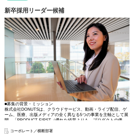
など、縦型動画や縦型ショートドラマの需要は年々高まり、注目
を集めています。
新卒採用リーダー候補
また、株式会社サイバーエージェントと株式会社デジタルインフ
ァクトが共同で実施した「2023年国内動画広告の市場調査」(※)
によると、日本国内における縦型動画広告の市場規模は2023年に
は526億円(前年対比156.3％)に到達、2027年には1,942億円に達す
る見込みと発表されており、世界的に大きな広がりを見せている
縦型動画・ショートドラマ市場は日本国内でも拡大の兆しを見せ
ています。
DONUTSは、スマートフォン向けゲームアプリやライブ配信＆動
画アプリ「ミクチャ」などのコンシューマー向けアプリの開発・
運営に加え、出版メディア事業やファッションショーなどでの俳
優・タレントのキャスティング、クリエイティブチーム
「DONUTS CREATIVE」によるドラマやバラエティ番組、CMな
どの幅広い映像制作等、エンターテインメントに関する数多くの
事業を手がけてまいりました。
■募集の背景・ミッション
縦型ショートドラマアプリ「タテドラ」では、DONUTSの幅広い
株式会社DONUTSは、クラウドサービス、動画・ライブ配信、ゲ
事業展開によって培われてきた強みを最大限に活かし、SNSだけ
ーム、医療、出版メディアの全く異なる5つの事業を主軸として展
では体験できない高品質な長編オリジナルタイトルを中心とした
開、「PRODUCT FIRST（優れた経営よりも、プロダクトの価
次世代の映像体験をユーザーにお届けいたします。
値）」をビジョンに掲げ、日々、新たな挑戦を行っています。
コーポレート／横断部署
■業務内容