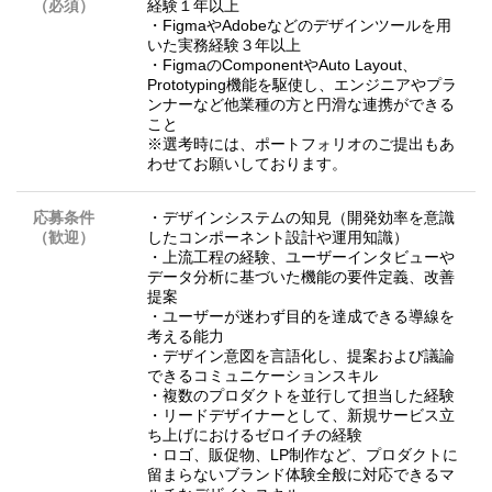
（必須）
経験１年以上
・FigmaやAdobeなどのデザインツールを用
いた実務経験３年以上
・FigmaのComponentやAuto Layout、
Prototyping機能を駆使し、エンジニアやプラ
ンナーなど他業種の方と円滑な連携ができる
こと
※選考時には、ポートフォリオのご提出もあ
わせてお願いしております。
応募条件
・デザインシステムの知見（開発効率を意識
（歓迎）
したコンポーネント設計や運用知識）
・上流工程の経験、ユーザーインタビューや
データ分析に基づいた機能の要件定義、改善
提案
・ユーザーが迷わず目的を達成できる導線を
考える能力
・デザイン意図を言語化し、提案および議論
できるコミュニケーションスキル
・複数のプロダクトを並行して担当した経験
・リードデザイナーとして、新規サービス立
ち上げにおけるゼロイチの経験
・ロゴ、販促物、LP制作など、プロダクトに
留まらないブランド体験全般に対応できるマ