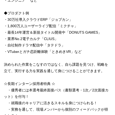
・エンジニア など
◆プロダクト例
・30万社導入クラウドERP「ジョブカン」
・1,800万人ユーザーライブ配信「ミクチャ」
・最長14年運営＆新規タイトル開発中「DONUTS GAMES」
・業界No.2電子カルテ「CLIUS」
・自社制作ドラマ配信中「タテドラ」
・VTuberとガチ恋距離体験「ときめきVR」など
決められた作業をこなすのではなく、自ら課題を見つけ、戦略を
立て、実行する力を実践を通して身につけることができます。
☆長期インターン採用者特典 ☆
・優秀者には本選考最終面接パス（書類選考・1次／2次面接カ
ット）を付与！
・就職後のキャリアに活きるスキルを身につけられる！
・実務を通して、現場メンバーから個別のフィードバックが得