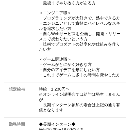
・最後までやり抜く力がある方
＜エンジニア職＞
・プログラミングが大好きで、熱中できる方
・エンジニアとして貪欲にハイレベルなスキ
ルを追求したい方
・自らWebサービスを企画し、開発・リリー
スまで携わりたいという方
・技術でプロダクトの効率化や仕組みを作り
たい方
＜ゲーム関連職＞
・ゲームがとにかく好きな方
・自分のアイデアを形にしたい方
・これまでゲームに多くの時間を費やした方
想定給与
時給：1,230円〜
※オンライン説明会では給与は発生しません
が、
長期インターン参加の場合は上記の通り有
償となります
勤務時間
◆長期インターン◆
平日10:00〜19:00のうち