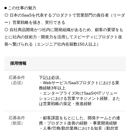
■ この仕事の魅力
◎ 日本のSaaSを代表するプロダクトで営業部門の責任者（リーダ
ー）営業戦略を描き、実行できる
◎ 自社商品開発かつ社内に開発組織があるため、顧客の要望をも
とに社内の技術力・開発力を活用してスピーディにプロダクト改
善へ繋げられる（エンジニア社内在籍数150人以上）
採用情報
応募条件
下記は必須。
（必須）
・Webサービス/SaaSプロダクトにおける業
務経験3年以上
・エンタープライズ向けSaaSやITソリュー
ションにおける営業マネジメント経験、また
は営業戦略の策定・推進経験
応募条件
・顧客課題をもとにした、開発チームとの連
（歓迎）
携・プロダクト改善の経験 ・事業開発経験
・人事/労務/勤怠業務における知見（勤怠管