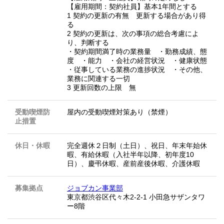
【雇用期間：契約社員】基本1年間とする
1 契約の更新の有無 更新する場合があり得
る
2 契約の更新は、次の事項の総合考慮によ
り、判断する
・契約期間満了時の業務量 ・勤務成績、態
度 ・能力 ・会社の経営状況 ・健康状態
・従事している業務の進捗状況 ・その他、
業務に関連する一切
3 更新回数の上限 無
受動喫煙防
屋内の受動喫煙対策あり（禁煙）
止措置
休日・休暇
完全週休２日制（土日）、祝日、年末年始休
暇、有給休暇（入社半年以降、初年度10
日）、慶弔休暇、産前産後休暇、介護休暇
募集拠点
ジョブカン事業部
東京都渋谷区代々木2-2-1 小田急サザンタワ
ー8階