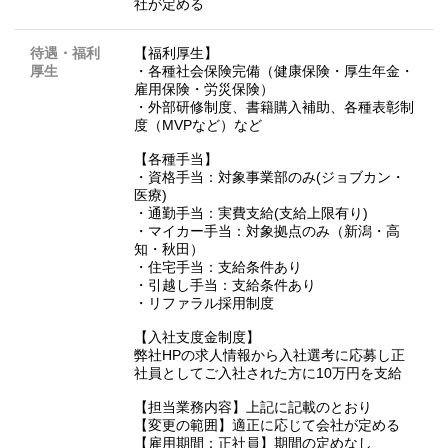
社が定める
待遇・福利
【福利厚生】
厚生
・各種社会保険完備（健康保険・厚生年金・
雇用保険・労災保険）
・外部研修制度、書籍購入補助、各種表彰制
度（MVPなど）など
【各種手当】
・資格手当：対象事業部のみ(ジョブカン・
医療)
・通勤手当：実費支給(支給上限有り)
・マイカー手当：対象拠点のみ（新潟・高
知・秋田）
・住宅手当：支給条件あり
・引越し手当：支給条件あり
・リファラル採用制度
【入社支度金制度】
弊社HPの求人情報から入社選考に応募し正
社員としてご入社された方に10万円を支給
【担当業務内容】上記に記載のとおり
【変更の範囲】適正に応じて会社が定める
【雇用期間：正社員】期間の定めなし