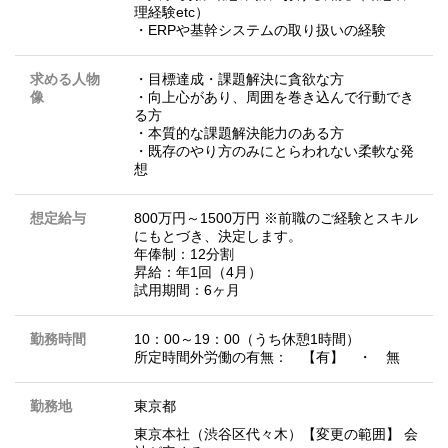
理経験etc）
・ERPや基幹システムの取り扱いの経験
求める人物
・目標達成・課題解決に貪欲な方
像
・向上心があり、周囲を巻き込んで行動でき
る方
・本質的な課題解決能力のある方
・既存のやり方のみにとらわれない柔軟な発
想
想定給与
800万円～1500万円 ※前職のご経験とスキル
にもとづき、決定します。
年俸制：12分割
昇給：年1回（4月）
試用期間：6ヶ月
勤務時間
10：00～19：00（うち休憩1時間）
所定時間外労働の有無： 【有】 ・ 無
勤務地
東京都
東京本社（渋谷区代々木）【変更の範囲】 会