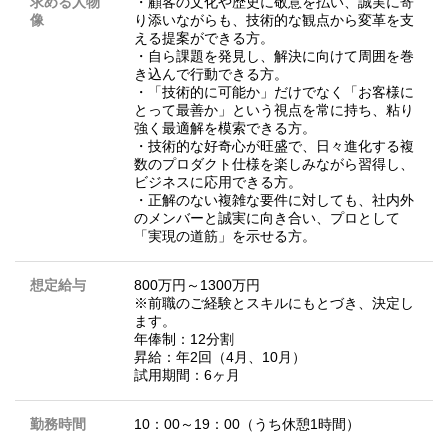
求める人物
・顧客の文化や歴史に敬意を払い、誠実に寄
像
り添いながらも、技術的な観点から変革を支
える提案ができる方。
・自ら課題を発見し、解決に向けて周囲を巻
き込んで行動できる方。
・「技術的に可能か」だけでなく「お客様に
とって最善か」という視点を常に持ち、粘り
強く最適解を模索できる方。
・技術的な好奇心が旺盛で、日々進化する複
数のプロダクト仕様を楽しみながら習得し、
ビジネスに応用できる方。
・正解のない複雑な要件に対しても、社内外
のメンバーと誠実に向き合い、プロとして
「実現の道筋」を示せる方。
想定給与
800万円～1300万円
※前職のご経験とスキルにもとづき、決定し
ます。
年俸制：12分割
昇給：年2回（4月、10月）
試用期間：6ヶ月
勤務時間
10：00～19：00（うち休憩1時間）