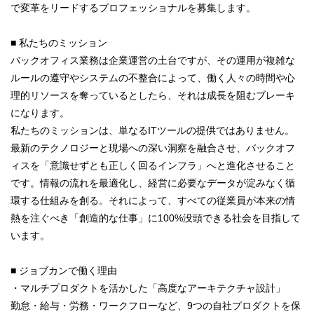
で変革をリードするプロフェッショナルを募集します。
■ 私たちのミッション
バックオフィス業務は企業運営の土台ですが、その運用が複雑な
ルールの遵守やシステムの不整合によって、働く人々の時間や心
理的リソースを奪っているとしたら、それは成長を阻むブレーキ
になります。
私たちのミッションは、単なるITツールの提供ではありません。
最新のテクノロジーと現場への深い洞察を融合させ、バックオフ
ィスを「意識せずとも正しく回るインフラ」へと進化させること
です。情報の流れを最適化し、経営に必要なデータが淀みなく循
環する仕組みを創る。それによって、すべての従業員が本来の情
熱を注ぐべき「創造的な仕事」に100%没頭できる社会を目指して
います。
■ ジョブカンで働く理由
・マルチプロダクトを活かした「高度なアーキテクチャ設計」
勤怠・給与・労務・ワークフローなど、9つの自社プロダクトを保