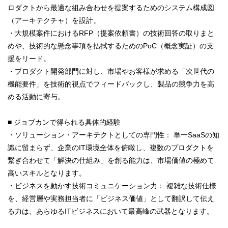
ロダクトから最適な組み合わせを提案するためのシステム構成図
（アーキテクチャ）を設計。
・大規模案件におけるRFP（提案依頼書）の技術回答の取りまと
めや、技術的な懸念事項を払拭するためのPoC（概念実証）の支
援をリード。
・プロダクト開発部門に対し、市場やお客様が求める「次世代の
機能要件」を技術的視点でフィードバックし、製品の競争力を高
める活動に寄与。
■ ジョブカンで得られる具体的経験
・ソリューション・アーキテクトとしての専門性： 単一SaaSの知
識に留まらず、企業のIT環境全体を俯瞰し、複数のプロダクトを
繋ぎ合わせて「解決の仕組み」を創る能力は、市場価値の極めて
高いスキルとなります。
・ビジネスを動かす技術コミュニケーション力： 複雑な技術仕様
を、経営層や実務担当者に「ビジネス価値」として翻訳して伝え
る力は、あらゆるITビジネスにおいて最高峰の武器となります。