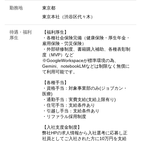
勤務地
東京都
東京本社（渋谷区代々木）
待遇・福利
【福利厚生】
厚生
・各種社会保険完備（健康保険・厚生年金・
雇用保険・労災保険）
・外部研修制度、書籍購入補助、各種表彰制
度（MVP）など
※GoogleWorkspaceが標準環境の為、
Gemini、notebookLMなどは制限なく無償に
て利用可能です。
【各種手当】
・資格手当：対象事業部のみ(ジョブカン・
医療)
・通勤手当：実費支給(支給上限有り)
・住宅手当：支給条件あり
・引越し手当：支給条件あり
・リファラル採用制度
【入社支度金制度】
弊社HPの求人情報から入社選考に応募し正
社員としてご入社された方に10万円を支給