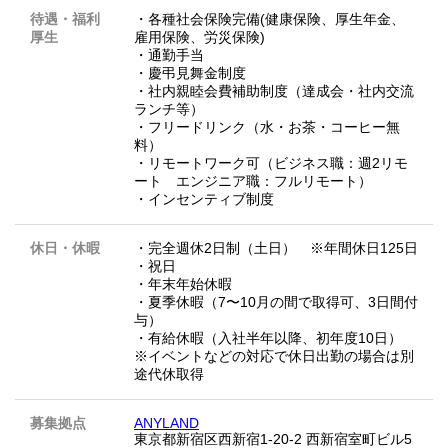
待遇・福利
・各種社会保険完備(健康保険、厚生年金、
厚生
雇用保険、労災保険)
・通勤手当
・慶弔見舞金制度
・社内親睦会費補助制度（達成会・社内交流
ランチ等）
・フリードリンク（水・お茶・コーヒー無
料）
・リモートワーク可（ビジネス職：週2リモ
ート エンジニア職：フルリモート）
・インセンティブ制度
休日・休暇
・完全週休2日制（土日） ※年間休日125日
・祝日
・年末年始休暇
・夏季休暇（7〜10月の間で取得可、3日間付
与）
・有給休暇（入社半年以降、初年度10日）
※イベントなどの対応で休日出勤の場合は別
途代休取得
募集拠点
ANYLAND
東京都新宿区西新宿1-20-2 西新宿室町ビル5