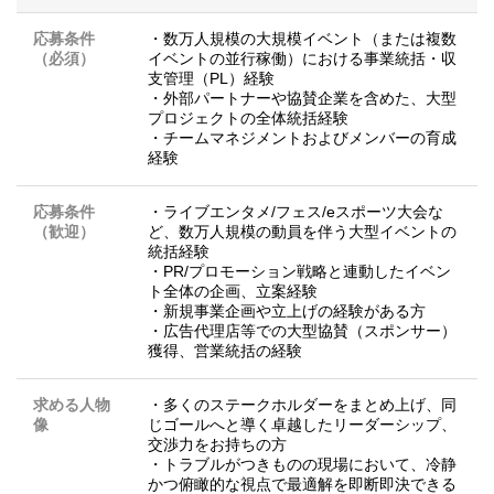
応募条件
・数万人規模の大規模イベント（または複数
（必須）
イベントの並行稼働）における事業統括・収
支管理（PL）経験
・外部パートナーや協賛企業を含めた、大型
プロジェクトの全体統括経験
・チームマネジメントおよびメンバーの育成
経験
応募条件
・ライブエンタメ/フェス/eスポーツ大会な
（歓迎）
ど、数万人規模の動員を伴う大型イベントの
統括経験
・PR/プロモーション戦略と連動したイベン
ト全体の企画、立案経験
・新規事業企画や立上げの経験がある方
・広告代理店等での大型協賛（スポンサー）
獲得、営業統括の経験
求める人物
・多くのステークホルダーをまとめ上げ、同
像
じゴールへと導く卓越したリーダーシップ、
交渉力をお持ちの方
・トラブルがつきものの現場において、冷静
かつ俯瞰的な視点で最適解を即断即決できる