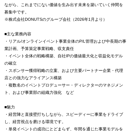
ながら、これまでにない価値を生み出す未来を築いていく仲間を
募集中です。
※株式会社DONUTSのグループ会社（2026年1月より）
■主な業務内容
・リアル/オンラインイベント事業全体のP/L管理および中長期の事
業計画、予算策定事業戦略、収支責任
・イベント全体の戦略構築、自社IPの価値最大化と収益化モデル
の確立
・スポンサー獲得戦略の立案、および主要パートナー企業・代理
店との強力なアライアンス構築
・複数名のイベントプロデューサー・ディレクターのマネジメン
ト、および事業部の組織力強化 など
■魅力
・経営陣と直接壁打ちしながら、スピーディーに事業をドライブ
し、経営視点を磨ける環境です。
・単発イベントの成功にとどまらず、年間を通じた事業モデルを