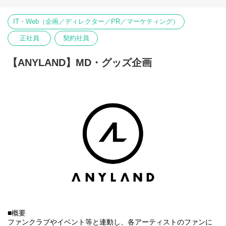
④内定・オファー面談
エンターテインメントを通じて心を結ぶ架け橋となり、“エンタメ
※選考状況によっては面接が増える可能性もあります。
業界のリーディングカンパニー”として成長することをビジョンと
IT・Web（企画／ディレクター／PR／マーケティング）
して掲げ、常に新しい挑戦を恐れず、一人ひとりの感動を共有し
ながら、これまでにない価値を生み出す未来を築いていく仲間を
正社員
契約社員
募集中です。
※株式会社DONUTSのグループ会社（2026年1月より）
【ANYLAND】MD・グッズ企画
■主な業務内容
・事業全体の事業計画策定、および売上・利益目標の達成に向け
たPL管理
・自社IPの魅力を最大化する商品ラインナップの全体設計。
ファンの熱量やトレンドを捉えた「ヒット商品」を生み出すため
の企画立案およびクリエイティブ（デザイン）ディレクション
・アイデアを形にし、適切な原価・ロットで届けるためのサプラ
イチェーンマネジメント
・メンバーの目標管理やマネジメント、および事業部の組織力強
化 など
■魅力
・経営陣と直接壁打ちしながら、スピーディーに事業をドライブ
し、経営視点を磨ける環境です。
・「良いものを作る」だけでなく、緻密な原価管理や在庫コント
ロールを通じて「しっかり利益を生み出す」という、事業家とし
■概要
ての手腕を存分に発揮できる環境です。
ファンクラブやイベント等と連動し、各アーティストのファンに