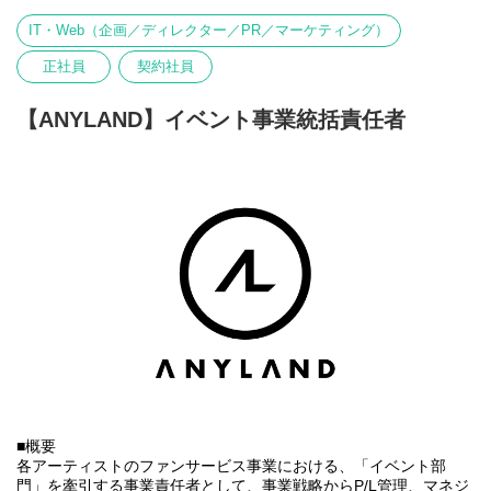
います。
エンターテインメントを通じて心を結ぶ架け橋となり、“エンタメ
IT・Web（企画／ディレクター／PR／マーケティング）
業界のリーディングカンパニー”として成長することをビジョンと
して掲げ、常に新しい挑戦を恐れず、一人ひとりの感動を共有し
正社員
契約社員
ながら、これまでにない価値を生み出す未来を築いていく仲間を
募集中です。
【ANYLAND】イベント事業統括責任者
※株式会社DONUTSのグループ会社（2026年1月より）
■主な業務内容
・芸能事務所やアーティストとの関係構築、折衝
・オンラインガチャ実施に向けたディレクション
・オンラインガチャの企画・考案
・商品の制作～製造手配
・在庫～納品までの管理
・プロジェクト予算、収支管理 など
■魅力
・代表・部門責任者の直下で、イベントチーム・ファンクラブチ
ームのメンバーと一緒に各アーティスト毎の戦略立案から、日々
の企画・運用も含めて、幅広い業務を担うことができます。
・自走力や積極性を最重要視しているため、裁量を大きく持ちな
がらスキル経験を積むことが可能です。
■概要
【選考フロー】
各アーティストのファンサービス事業における、「イベント部
①書類選考 ※履歴書（顔写真付）、職務経歴書、現年収・希望
門」を牽引する事業責任者として、事業戦略からP/L管理、マネジ
年収必須