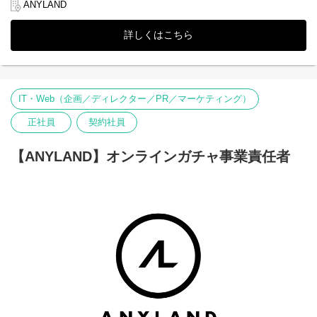
・ファンクラブ特典の商品の梱包発送、管理業務
ANYLAND
して掲げ、常に新しい挑戦を恐れず、一人ひとりの感動を共有し
・契約書や請求書の管理業務、事務作業 など
ながら、これまでにない価値を生み出す未来を築いていく仲間を
詳しくはこちら
募集中です。
■魅力
※株式会社DONUTSのグループ会社（2026年1月より）
時短勤務が可能なため、掛け持ちしたい方、子育て中の主婦
（夫）の方、子育てがひと段落し仕事復帰の第一歩としたい方な
ど、どんな方でも働きやすい環境です。
IT・Web（企画／ディレクター／PR／マーケティング）
【選考フロー】
①書類選考 ※履歴書（顔写真付）、希望シフトの提出必須 、
正社員
契約社員
職務経歴書（お持ちの方のみ提出）
↓
②面接（代表取締役） ※原則、対面形式
【ANYLAND】オンラインガチャ事業責任者
↓
④内定
※選考状況によっては面接が増える可能性もあります。
▼当社について
株式会社ANYLAND（
https://anyland.jp/
）はファンクラブサービス
や、公式アプリサービスなどのファンサービス事業を運営してお
り、「すべてのワクワクの裏側に」というミッションの下、アー
ティスト・タレントとファンとの間に絆を深めることを目指して
います。
エンターテインメントを通じて心を結ぶ架け橋となり、“エンタメ
業界のリーディングカンパニー”として成長することをビジョンと
して掲げ、常に新しい挑戦を恐れず、一人ひとりの感動を共有し