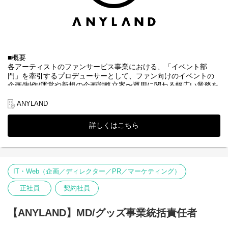
■魅力
・経営陣と直接壁打ちしながら、スピーディーに事業をドライブ
し、経営視点を磨ける環境です。
・単発イベントの成功にとどまらず、年間を通じた事業モデルを
設計し、億単位の利益を生み出す仕組みを創ることができる環境
です
■概要
・大手スポンサーやトップクリエイターとの強いネットワークを
各アーティストのファンサービス事業における、「イベント部
築き、業界を引っ張るプロジェクトを手掛けることができます。
門」を牽引するプロデューサーとして、ファン向けのイベントの
企画/制作/運営や新規の企画戦略立案〜運用に関わる幅広い業務を
【選考フロー】
お任せします。
①書類選考 ※履歴書（顔写真付）、職務経歴書、現年収・希望
ANYLAND
年収必須
▼当社について
↓
株式会社ANYLAND（
https://anyland.jp/
）はファンクラブサービス
②一次面接 ※WEB形式可
詳しくはこちら
や、公式アプリサービスなどのファンサービス事業を運営してお
↓
③二次面接 ※原則、対面形式
り、「すべてのワクワクの裏側に」というミッションの下、アー
↓
ティスト・タレントとファンとの間に絆を深めることを目指して
④内定・オファー面談
います。
※選考状況によっては面接が増える可能性もあります。
エンターテインメントを通じて心を結ぶ架け橋となり、“エンタメ
IT・Web（企画／ディレクター／PR／マーケティング）
業界のリーディングカンパニー”として成長することをビジョンと
して掲げ、常に新しい挑戦を恐れず、一人ひとりの感動を共有し
正社員
契約社員
ながら、これまでにない価値を生み出す未来を築いていく仲間を
募集中です。
【ANYLAND】MD/グッズ事業統括責任者
※株式会社DONUTSのグループ会社（2026年1月より）