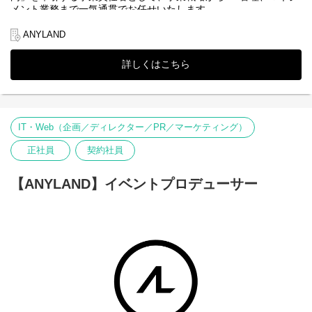
メント業務まで一気通貫でお任せいたします。
↓
②一次面接（現場リーダークラス） ※WEB形式可
▼当社について
↓
ANYLAND
③二次面接（代表取締役） ※原則、対面形式
株式会社ANYLAND（
https://anyland.jp/
）はファンクラブサービス
↓
や、公式アプリサービスなどのファンサービス事業を運営してお
詳しくはこちら
④内定・オファー面談
り、「すべてのワクワクの裏側に」というミッションの下、アー
※選考状況によっては面接が増える可能性もあります。
ティスト・タレントとファンとの間に絆を深めることを目指して
います。
エンターテインメントを通じて心を結ぶ架け橋となり、“エンタメ
業界のリーディングカンパニー”として成長することをビジョンと
IT・Web（企画／ディレクター／PR／マーケティング）
して掲げ、常に新しい挑戦を恐れず、一人ひとりの感動を共有し
ながら、これまでにない価値を生み出す未来を築いていく仲間を
正社員
契約社員
募集中です。
※株式会社DONUTSのグループ会社（2026年1月より）
【ANYLAND】イベントプロデューサー
■主な業務内容
・リアル/オンラインイベント事業全体のP/L管理および中長期の事
業計画、予算策定事業戦略、収支責任
・イベント全体の戦略構築、自社IPの価値最大化と収益化モデル
の確立
・スポンサー獲得戦略の立案、および主要パートナー企業・代理
店との強力なアライアンス構築
・複数名のイベントプロデューサー・ディレクターのマネジメン
ト、および事業部の組織力強化 など