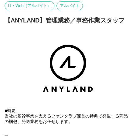
④内定・オファー面談
・取引先への請求書作成・発行
IT・Web（アルバイト）
アルバイト
※選考状況によっては面接が増える可能性もあります。
・経費の精算
・入出金対応
・その他各種経理アシスタント業務の対応 など
【ANYLAND】管理業務／事務作業スタッフ
【選考フロー】
①書類選考 ※履歴書（顔写真付）、職務経歴書、現年収・希望
年収必須
↓
②一次面接（現場リーダークラス） ※WEB形式可
↓
③二次面接（代表取締役） ※原則、対面形式
↓
④内定・オファー面談
※選考状況によっては面接が増える可能性もあります。
▼当社について
株式会社ANYLAND（
https://anyland.jp/
）はファンクラブサービス
や、公式アプリサービスなどのファンサービス事業を運営してお
■概要
り、「すべてのワクワクの裏側に」というミッションの下、アー
当社の基幹事業を支えるファンクラブ運営の特典で発生する商品
ティスト・タレントとファンとの間に絆を深めることを目指して
の梱包、発送業務をお任せします。
います。
エンターテインメントを通じて心を結ぶ架け橋となり、“エンタメ
■主な業務内容
業界のリーディングカンパニー”として成長することをビジョンと