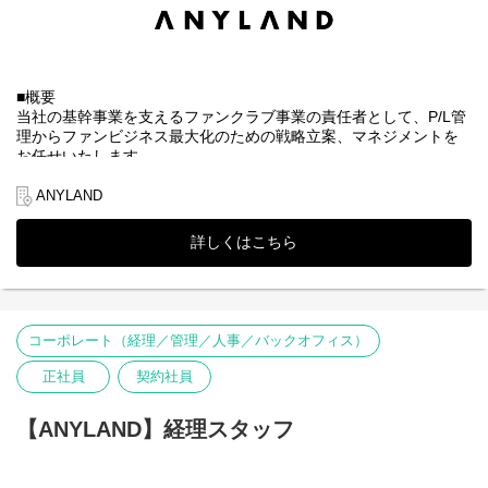
■概要
当社の基幹事業を支えるファンクラブ事業の責任者として、P/L管
理からファンビジネス最大化のための戦略立案、マネジメントを
お任せいたします。
▼当社について
ANYLAND
株式会社ANYLAND（
https://anyland.jp/
）はファンクラブサービス
や、公式アプリサービスなどのファンサービス事業を運営してお
詳しくはこちら
り、「すべてのワクワクの裏側に」というミッションの下、アー
ティスト・タレントとファンとの間に絆を深めることを目指して
います。
エンターテインメントを通じて心を結ぶ架け橋となり、“エンタメ
業界のリーディングカンパニー”として成長することをビジョンと
コーポレート（経理／管理／人事／バックオフィス）
して掲げ、常に新しい挑戦を恐れず、一人ひとりの感動を共有し
ながら、これまでにない価値を生み出す未来を築いていく仲間を
正社員
契約社員
募集中です。
※株式会社DONUTSのグループ会社（2026年1月より）
【ANYLAND】経理スタッフ
■主な業務内容
・ファンクラブ事業（サブスクリプションモデル）の全体戦略・
中長期ロードマップの策定、およびPL（収益）責任