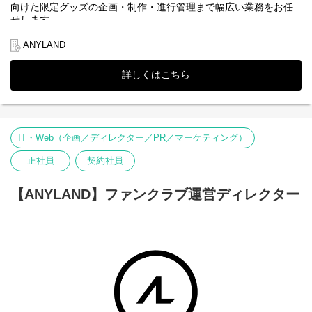
向けた限定グッズの企画・制作・進行管理まで幅広い業務をお任
【選考フロー】
せします。
①書類選考 ※履歴書（顔写真付）、職務経歴書、現年収・希望
年収必須
▼当社について
ANYLAND
↓
株式会社ANYLAND（
https://anyland.jp/
）はファンクラブサービス
②一次面接 ※WEB形式可
や、公式アプリサービスなどのファンサービス事業を運営してお
↓
詳しくはこちら
③二次面接 ※原則、対面形式
り、「すべてのワクワクの裏側に」というミッションの下、アー
↓
ティスト・タレントとファンとの間に絆を深めることを目指して
④内定・オファー面談
います。
※選考状況によっては面接が増える可能性もあります。
エンターテインメントを通じて心を結ぶ架け橋となり、“エンタメ
業界のリーディングカンパニー”として成長することをビジョンと
IT・Web（企画／ディレクター／PR／マーケティング）
して掲げ、常に新しい挑戦を恐れず、一人ひとりの感動を共有し
ながら、これまでにない価値を生み出す未来を築いていく仲間を
正社員
契約社員
募集中です。
※株式会社DONUTSのグループ会社（2026年1月より）
【ANYLAND】ファンクラブ運営ディレクター
■主な業務内容
・芸能事務所やアーティストとの関係構築、折衝
・ファンクラブやイベント等と連動したグッズの企画、制作、製
造手配
・各関係会社との折衝
・在庫管理、納品までの工程管理
・ECサイトの構築、運営（越境EC等も含む）
・予算、収支管理
・スケジュール管理