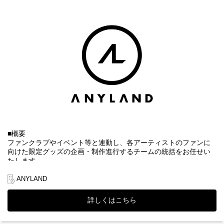
■主な業務内容
・芸能事務所やアーティストとの関係構築、折衝
・ファン限定イベントの企画
・予算、収支管理 ・スケジュール管理
・外部業者との折衝
・イベント当日の運営
・社内グッズチームとの連携
・イベント事業におけるKPIの策定とモニタリング等 など
■魅力
・代表・部門責任者の直下で、イベントチーム・ファンクラブチ
ームのメンバーと一緒に各アーティスト毎のイベントの戦略立案
から、日々の企画・運用も含めて、幅広い業務を担うことができ
ます。
・自走力や積極性を最重要視しているため、裁量を大きく持ちな
■概要
がらスキル経験を積むことが可能です。
ファンクラブやイベント等と連動し、各アーティストのファンに
向けた限定グッズの企画・制作進行するチームの統括をお任せい
【選考フロー】
たします。
①書類選考 ※履歴書（顔写真付）、職務経歴書、現年収・希望
年収必須
▼当社について
ANYLAND
↓
株式会社ANYLAND（
https://anyland.jp/
）はファンクラブサービス
②一次面接（現場リーダークラス） ※WEB形式可
や、公式アプリサービスなどのファンサービス事業を運営してお
詳しくはこちら
↓
り、「すべてのワクワクの裏側に」というミッションの下、アー
③二次面接（代表取締役） ※原則、対面形式
ティスト・タレントとファンとの間に絆を深めることを目指して
↓
います。