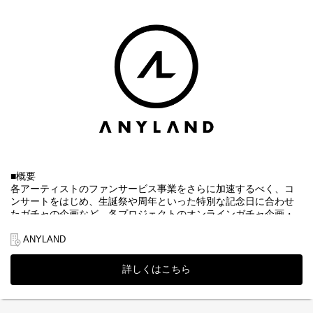
アンス推進
・KPI分析に基づくデータドリブンなグロース戦略の実行
・開発、デザインチームやパートナー企業を巻き込んだ事業開
発、組織構築 など
■魅力
・経営陣と直接壁打ちしながら、スピーディーに事業をドライブ
し、経営視点を磨ける環境です。
・当社が保有するIPやプラットフォームを最大限に活用し、初期
段階から大きなトラフィックを相手に、新しいマネタイズの柱を
自らの手で創り上げる0→1や1→10の醍醐味を味わえます。
【選考フロー】
①書類選考 ※履歴書（顔写真付）、職務経歴書、現年収・希望
■概要
年収必須
各アーティストのファンサービス事業をさらに加速するべく、コ
↓
ンサートをはじめ、生誕祭や周年といった特別な記念日に合わせ
②一次面接 ※WEB形式可
たガチャの企画など、各プロジェクトのオンラインガチャ企画・
↓
推進・運営業務全般をお任せします。
③二次面接 ※原則、対面形式
ANYLAND
↓
▼当社について
④内定・オファー面談
株式会社ANYLAND（
https://anyland.jp/
）はファンクラブサービス
※選考状況によっては面接が増える可能性もあります。
詳しくはこちら
や、公式アプリサービスなどのファンサービス事業を運営してお
り、「すべてのワクワクの裏側に」というミッションの下、アー
ティスト・タレントとファンとの間に絆を深めることを目指して