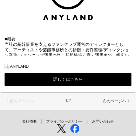
・イベント当日のグッズ販売
・社内イベントチームとの連携 など
■魅力
・代表・部門責任者の直下で、ファンクラブ事業における各アー
ティスト毎のグッズ戦略立案から、日々の企画・運用も含めて、
幅広い業務を担うことができます。
■概要
・自走力や積極性を最重要視しているため、裁量を大きく持ちな
当社の基幹事業を支えるファンクラブ運営のディレクターとし
がらスキル経験を積むことが可能です。
て、アーティストや芸能事務所との折衝・要件整理/ディレクショ
ン業務/ファンクラブ運用に伴う新規施策立案～運用まで、幅広い
【選考フロー】
業務をお任せします。
①書類選考 ※履歴書（顔写真付）、職務経歴書、現年収・希望
ANYLAND
年収必須
▼当社について
↓
株式会社ANYLAND（
https://anyland.jp/
）はファンクラブサービス
②一次面接（現場リーダークラス） ※WEB形式可
詳しくはこちら
や、公式アプリサービスなどのファンサービス事業を運営してお
↓
③二次面接（代表取締役） ※原則、対面形式
り、「すべてのワクワクの裏側に」というミッションの下、アー
↓
ティスト・タレントとファンとの間に絆を深めることを目指して
④内定・オファー面談
います。
1/2
〈 前のページへ
次のページへ 〉
※選考状況によっては面接が増える可能性もあります。
エンターテインメントを通じて心を結ぶ架け橋となり、“エンタメ
業界のリーディングカンパニー”として成長することをビジョンと
して掲げ、常に新しい挑戦を恐れず、一人ひとりの感動を共有し
ながら、これまでにない価値を生み出す未来を築いていく仲間を
会社概要
プライバシーポリシー
お問い合わせ
募集中です。
※株式会社DONUTSのグループ会社（2026年1月より）