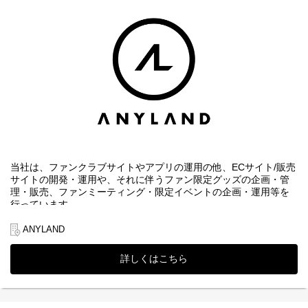
・ファンの熱狂を持続、拡大させるためのオンライン/オフライン
を横断した企画統括
・LTV（顧客生涯価値）向上および解約率（チャーンレート）改善
のためのデータドリブンなCRM戦略の策定、実行
・ファンエンゲージメントを最大化する中長期的なサービス開
発、改善ロードマップの策定
・イベントやMD部門と連携した、FC限定コンテンツやクロスセ
ル・アップセル施策の統括/推進 など
■魅力
・経営陣と直接壁打ちしながら、スピーディーに事業をドライブ
し、経営視点を磨ける環境です。
・当社ビジネスの根幹であるサブスクリプション（FC）事業の全
当社は、ファンクラブサイトやアプリの運用の他、ECサイト/販売
体戦略およびP/L責任を担います。
サイトの開発・運用や、それに伴うファン限定グッズの企画・管
・IPの価値最大化に向けた事業パートナーとしてトップ同士の折
理・販売、ファンミーティング・限定イベントの企画・運用等を
衝・企画立案を行えます。
行っています。
さらなる事業、組織の拡大に向け、各種数字の管理やレポートの
【選考フロー】
作成、請求対応やデータ整理といった経理周りをサポートいただ
ANYLAND
①書類選考 ※履歴書（顔写真付）、職務経歴書、現年収・希望
ける方を募集しています。
年収必須
↓
詳しくはこちら
■主な業務内容
②一次面接 ※WEB形式可
・各事業における売上数字の確認、管理
↓
③二次面接 ※原則、対面形式
・各事業の収支レポートの作成
↓
・各種データの抽出、整理、作成