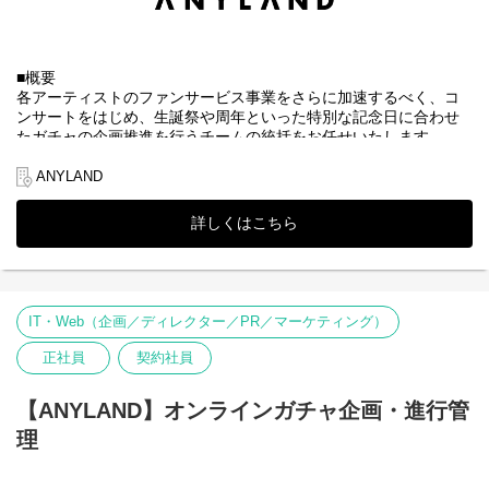
ながら、これまでにない価値を生み出す未来を築いていく仲間を
募集中です。
※株式会社DONUTSのグループ会社（2026年1月より）
■概要
各アーティストのファンサービス事業をさらに加速するべく、コ
ンサートをはじめ、生誕祭や周年といった特別な記念日に合わせ
たガチャの企画推進を行うチームの統括をお任せいたします。
▼当社について
ANYLAND
株式会社ANYLAND（
https://anyland.jp/
）はファンクラブサービス
や、公式アプリサービスなどのファンサービス事業を運営してお
詳しくはこちら
り、「すべてのワクワクの裏側に」というミッションの下、アー
ティスト・タレントとファンとの間に絆を深めることを目指して
います。
エンターテインメントを通じて心を結ぶ架け橋となり、“エンタメ
業界のリーディングカンパニー”として成長することをビジョンと
IT・Web（企画／ディレクター／PR／マーケティング）
して掲げ、常に新しい挑戦を恐れず、一人ひとりの感動を共有し
ながら、これまでにない価値を生み出す未来を築いていく仲間を
正社員
契約社員
募集中です。
※株式会社DONUTSのグループ会社（2026年1月より）
【ANYLAND】オンラインガチャ企画・進行管
■主な業務内容
理
・オンラインガチャ事業全体の事業戦略策定、およびPL（収益、
予算）責任
・自社/他社IPを活用した新規マネタイズスキームの構築とアライ