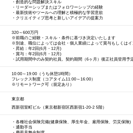
・創造的な問題解決スキル
・リーダーシップまたはフォロワーシップの経験
・最新技術やツールへの理解と積極的な学習意欲
・クリエイティブ思考と新しいアイデアの提案力
320～600万円
※前職のご経験・スキル・条件に基づき決定いたします
※別途、職位によっては会社・個人業績によって賞与もしくはイ
・昇給：年2回(6月・12月)
・賞与：年2回(6月・12月)
・試用期間中のみ契約社員。契約期間（6ヶ月）後正社員登用予
10:00～19:00（うち休憩1時間）
フレックス制度（コアタイム11:00～16:00）
※リモートワーク可（規定あり）
東京都
西新宿室町ビル（東京都新宿区西新宿1-20-2 5階）
・各種社会保険完備(健康保険、厚生年金、雇用保険、労災保険)
・通勤手当
・慶弔見舞金制度