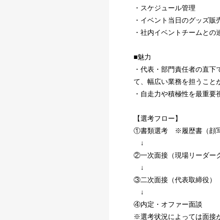
・スケジュール管理
・イベント当日のグッズ販
・社内イベントチームとの
■魅力
・代表・部門責任者の直下
て、幅広い業務を担うこと
・自走力や積極性を最重要
【選考フロー】
①書類選考 ※履歴書（顔
↓
②一次面接（現場リーダー
↓
③二次面接（代表取締役）
↓
④内定・オファー面談
※選考状況によっては面接