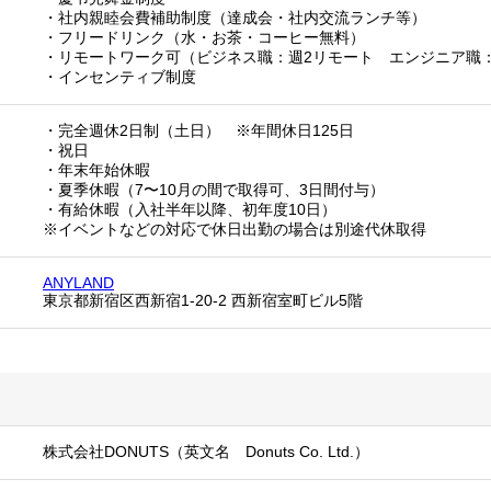
・社内親睦会費補助制度（達成会・社内交流ランチ等）
・フリードリンク（水・お茶・コーヒー無料）
・リモートワーク可（ビジネス職：週2リモート エンジニア職
・インセンティブ制度
・完全週休2日制（土日） ※年間休日125日
・祝日
・年末年始休暇
・夏季休暇（7〜10月の間で取得可、3日間付与）
・有給休暇（入社半年以降、初年度10日）
※イベントなどの対応で休日出勤の場合は別途代休取得
ANYLAND
東京都新宿区西新宿1-20-2 西新宿室町ビル5階
株式会社DONUTS（英文名 Donuts Co. Ltd.）