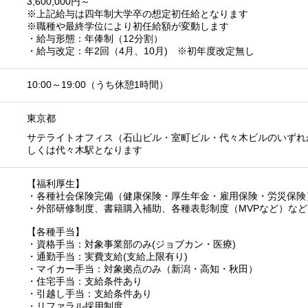
3,600,000円～
※上記給与は四年制大学卒の想定初任給となります
※職種や最終学位により初任給額が変動します
・給与形態：年俸制（12分割）
・給与改定：年2回（4月、10月) ※初年度改定無し
10:00～19:00（うち休憩1時間）
東京都
サテライトオフィス（石山ビル・室町ビル・代々木ビルのいずれ
しくは代々木駅となります
【福利厚生】
・各種社会保険完備（健康保険・厚生年金・雇用保険・労災保険
・外部研修制度、書籍購入補助、各種表彰制度（MVPなど）など
【各種手当】
・資格手当：対象事業部のみ(ジョブカン・医療)
・通勤手当：実費支給(支給上限有り)
・マイカー手当：対象拠点のみ（新潟・高知・秋田）
・住宅手当：支給条件あり
・引越し手当：支給条件あり
・リファラル採用制度