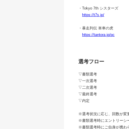
・Tokyo 7th シスターズ
https://t7s.jp/
・暴走列伝 単車の虎
https://tantora.jp/pc
選考フロー
▽書類選考
▽一次選考
▽二次選考
▽最終選考
▽内定
※選考状況に応じ、回数が変
※書類選考時にエントリーシ
※書類選考時にご自身が携わ