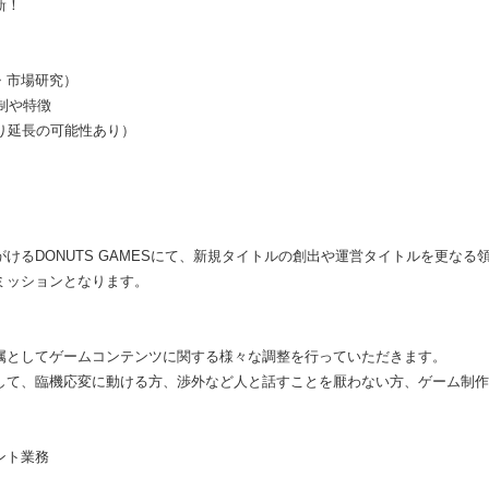
新！
・市場研究）
体制や特徴
り延長の可能性あり）
けるDONUTS GAMESにて、新規タイトルの創出や運営タイトルを更なる
ミッションとなります。
属としてゲームコンテンツに関する様々な調整を行っていただきます。
して、臨機応変に動ける方、渉外など人と話すことを厭わない方、ゲーム制作
ント業務