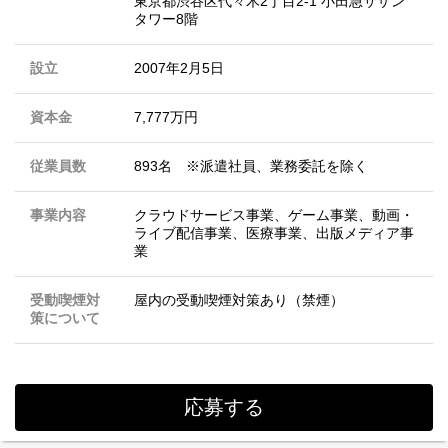
東京都渋谷区代々木2丁目2-1 小田急サザン
タワー8階
設立
2007年2月5日
資本金
7,777万円
従業員数
893名 ※派遣社員、業務委託を除く
事業内容
クラウドサービス事業、ゲーム事業、動画・
ライブ配信事業、医療事業、出版メディア事
業
受動喫煙対
屋内の受動喫煙対策あり（禁煙）
策について
応募する