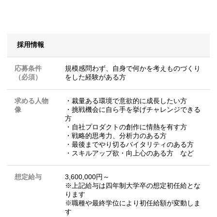
採用情報
応募条件
規模感問わず、自身で何かを考えものづくり
（必須）
をした経験がある方
求める人物
・裁量ある環境で意欲的に成長したい方
像
・挑戦機会に自ら手を挙げチャレンジできる
方
・自社プロダクトの創作に情熱を有す方
・戦略的思考力、分析力のある方
・最後までやり切るバイタリティのある方
・スキルアップ欲・向上心のある方 など
想定給与
3,600,000円～
※上記給与は四年制大学卒の想定初任給とな
ります
※職種や最終学位により初任給額が変動しま
す