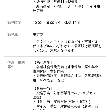
・給与形態：年俸制（12分割）
・給与改定：年2回（4月、10月) ※初年度
改定無し
勤務時間
10:00～19:00（うち休憩1時間）
勤務地
東京都
サテライトオフィス（石山ビル・室町ビル・
代々木ビルのいずれか）※最寄駅は新宿駅も
しくは代々木駅となります
待遇・福利
【福利厚生】
厚生
・各種社会保険完備（健康保険・厚生年金・
雇用保険・労災保険）
・外部研修制度、書籍購入補助、各種表彰制
度（MVPなど）など
【各種手当】
・資格手当：対象事業部のみ(ジョブカン・
医療)
・通勤手当：実費支給(支給上限有り)
・マイカー手当：対象拠点のみ（新潟・高