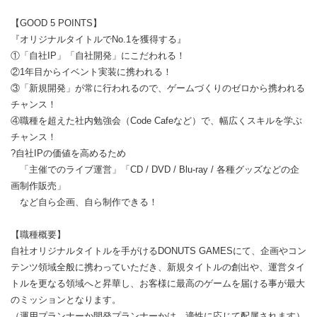
【GOOD 5 POINTS】
『オリジナルタイトルでNo.1を獲得する』
①「自社IP」「自社開発」にこだわれる！
②1年目からイベント実装に携われる！
③「新規開発」が常に行われるので、ゲームづくりのゼロから携われる
チャンス！
④職種を超えた社内勉強会（Code Cafeなど）で、幅広くスキルを学ぶ
チャンス！
?自社IPの価値を高めるため
「主催でのライブ運営」「CD / DVD / Blu-ray / 各種グッズなどの企
画制作販売」
など自ら企画、自ら制作できる！
【職種概要】
自社オリジナルタイトルを手がけるDONUTS GAMESにて、企画やコン
テンツ領域全般に携わっていただき、新規タイトルの創出や、運営タイ
トルを更なる領域へと昇華し、お客様に最高のゲームを届ける事が最大
のミッションとなります。
（運用プランナーか開発プランナーかは、適性に応じて配属されます）