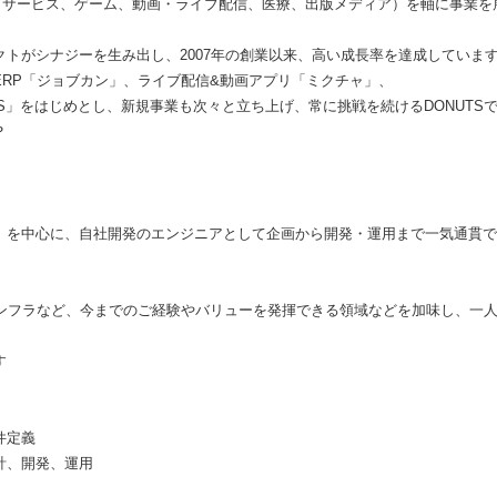
ウドサービス、ゲーム、動画・ライブ配信、医療、出版メディア）を軸に事業を
トがシナジーを生み出し、2007年の創業以来、高い成長率を達成していま
ERP「ジョブカン」、ライブ配信&動画アプリ「ミクチャ」、
US」をはじめとし、新規事業も次々と立ち上げ、常に挑戦を続けるDONUTS
？
」を中心に、自社開発のエンジニアとして企画から開発・運用まで一気通貫で
・AI・インフラなど、今までのご経験やバリューを発揮できる領域などを加味し、
す
件定義
計、開発、運用