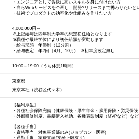
・エンジニアとして貪欲に高いスキルを身に付けたい方
・自らWebサービスを企画し、開発?リリースまで携わりたいと
・技術でプロダクトの効率化や仕組みを作りたい方
4,000,000円～
※上記給与は四年制大学卒の想定初任給となります
※職種や最終学位により初任給額が変動します
・給与形態：年俸制（12分割）
・給与改定：年2回（4月、10月) ※初年度改定無し
10:00～19:00（うち休憩1時間）
東京都
東京本社（渋谷区代々木）
【福利厚生】
・各種社会保険完備（健康保険・厚生年金・雇用保険・労災保険
・外部研修制度、書籍購入補助、各種表彰制度（MVPなど）など
【各種手当】
・資格手当：対象事業部のみ(ジョブカン・医療)
・通勤手当：実費支給(支給上限有り)