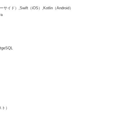
ド）,Swift（iOS）,Kotlin（Android）
ra
geSQL
スト）