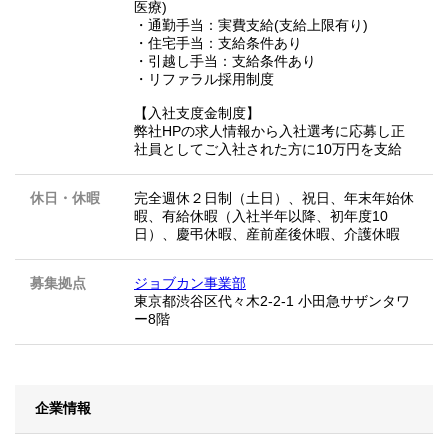
医療)
・通勤手当：実費支給(支給上限有り)
・住宅手当：支給条件あり
・引越し手当：支給条件あり
・リファラル採用制度
【入社支度金制度】
弊社HPの求人情報から入社選考に応募し正
社員としてご入社された方に10万円を支給
休日・休暇
完全週休２日制（土日）、祝日、年末年始休
暇、有給休暇（入社半年以降、初年度10
日）、慶弔休暇、産前産後休暇、介護休暇
募集拠点
ジョブカン事業部
東京都渋谷区代々木2-2-1 小田急サザンタワ
ー8階
企業情報