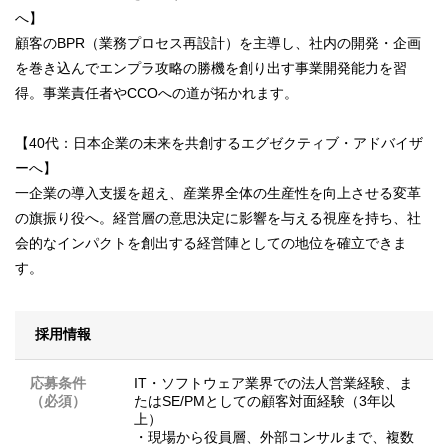
へ】
顧客のBPR（業務プロセス再設計）を主導し、社内の開発・企画
を巻き込んでエンプラ攻略の勝機を創り出す事業開発能力を習
得。事業責任者やCCOへの道が拓かれます。
【40代：日本企業の未来を共創するエグゼクティブ・アドバイザ
ーへ】
一企業の導入支援を超え、産業界全体の生産性を向上させる変革
の旗振り役へ。経営層の意思決定に影響を与える視座を持ち、社
会的なインパクトを創出する経営陣としての地位を確立できま
す。
採用情報
応募条件
IT・ソフトウェア業界での法人営業経験、ま
（必須）
たはSE/PMとしての顧客対面経験（3年以
上）
・現場から役員層、外部コンサルまで、複数