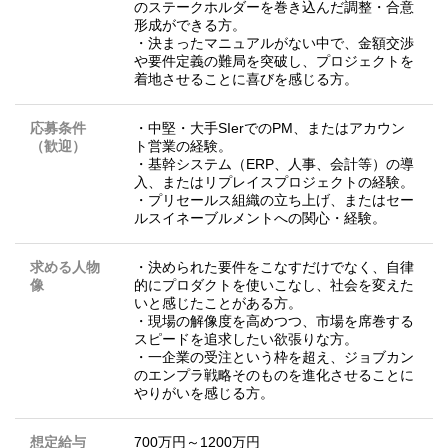
のステークホルダーを巻き込んだ調整・合意
形成ができる方。
・決まったマニュアルがない中で、金額交渉
や要件定義の難局を突破し、プロジェクトを
着地させることに喜びを感じる方。
応募条件
・中堅・大手SIerでのPM、またはアカウン
（歓迎）
ト営業の経験。
・基幹システム（ERP、人事、会計等）の導
入、またはリプレイスプロジェクトの経験。
・プリセールス組織の立ち上げ、またはセー
ルスイネーブルメントへの関心・経験。
求める人物
・決められた要件をこなすだけでなく、自律
像
的にプロダクトを使いこなし、社会を変えた
いと感じたことがある方。
・現場の解像度を高めつつ、市場を席巻する
スピードを追求したい欲張りな方。
・一企業の受注という枠を超え、ジョブカン
のエンプラ戦略そのものを進化させることに
やりがいを感じる方。
想定給与
700万円～1200万円