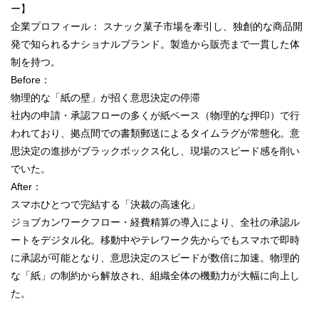
ー】
企業プロフィール： スナック菓子市場を牽引し、独創的な商品開
発で知られるナショナルブランド。製造から販売まで一貫した体
制を持つ。
Before：
物理的な「紙の壁」が招く意思決定の停滞
社内の申請・承認フローの多くが紙ベース（物理的な押印）で行
われており、拠点間での書類郵送によるタイムラグが常態化。意
思決定の進捗がブラックボックス化し、現場のスピード感を削い
でいた。
After：
スマホひとつで完結する「決裁の高速化」
ジョブカンワークフロー・経費精算の導入により、全社の承認ル
ートをデジタル化。移動中やテレワーク先からでもスマホで即時
に承認が可能となり、意思決定のスピードが数倍に加速。物理的
な「紙」の制約から解放され、組織全体の機動力が大幅に向上し
た。