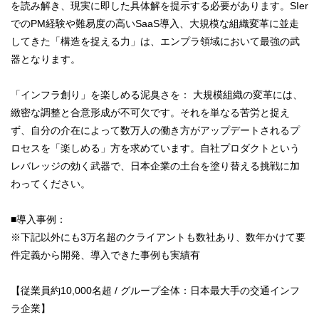
を読み解き、現実に即した具体解を提示する必要があります。SIer
でのPM経験や難易度の高いSaaS導入、大規模な組織変革に並走
してきた「構造を捉える力」は、エンプラ領域において最強の武
器となります。
「インフラ創り」を楽しめる泥臭さを： 大規模組織の変革には、
緻密な調整と合意形成が不可欠です。それを単なる苦労と捉え
ず、自分の介在によって数万人の働き方がアップデートされるプ
ロセスを「楽しめる」方を求めています。自社プロダクトという
レバレッジの効く武器で、日本企業の土台を塗り替える挑戦に加
わってください。
■導入事例：
※下記以外にも3万名超のクライアントも数社あり、数年かけて要
件定義から開発、導入できた事例も実績有
【従業員約10,000名超 / グループ全体：日本最大手の交通インフ
ラ企業】