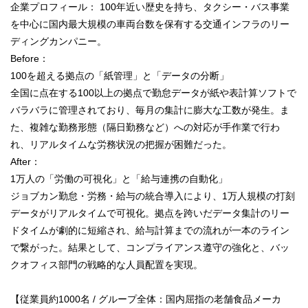
企業プロフィール： 100年近い歴史を持ち、タクシー・バス事業
を中心に国内最大規模の車両台数を保有する交通インフラのリー
ディングカンパニー。
Before：
100を超える拠点の「紙管理」と「データの分断」
全国に点在する100以上の拠点で勤怠データが紙や表計算ソフトで
バラバラに管理されており、毎月の集計に膨大な工数が発生。ま
た、複雑な勤務形態（隔日勤務など）への対応が手作業で行わ
れ、リアルタイムな労務状況の把握が困難だった。
After：
1万人の「労働の可視化」と「給与連携の自動化」
ジョブカン勤怠・労務・給与の統合導入により、1万人規模の打刻
データがリアルタイムで可視化。拠点を跨いだデータ集計のリー
ドタイムが劇的に短縮され、給与計算までの流れが一本のライン
で繋がった。結果として、コンプライアンス遵守の強化と、バッ
クオフィス部門の戦略的な人員配置を実現。
【従業員約1000名 / グループ全体：国内屈指の老舗食品メーカ