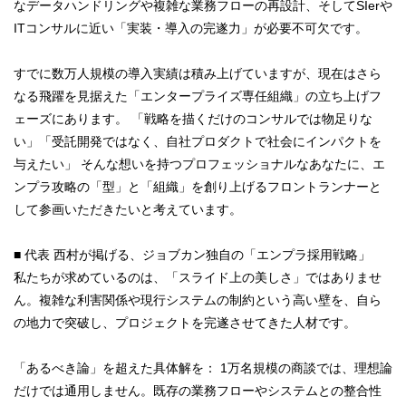
なデータハンドリングや複雑な業務フローの再設計、そしてSIerや
ITコンサルに近い「実装・導入の完遂力」が必要不可欠です。
すでに数万人規模の導入実績は積み上げていますが、現在はさら
なる飛躍を見据えた「エンタープライズ専任組織」の立ち上げフ
ェーズにあります。 「戦略を描くだけのコンサルでは物足りな
い」「受託開発ではなく、自社プロダクトで社会にインパクトを
与えたい」 そんな想いを持つプロフェッショナルなあなたに、エ
ンプラ攻略の「型」と「組織」を創り上げるフロントランナーと
して参画いただきたいと考えています。
■ 代表 西村が掲げる、ジョブカン独自の「エンプラ採用戦略」
私たちが求めているのは、「スライド上の美しさ」ではありませ
ん。複雑な利害関係や現行システムの制約という高い壁を、自ら
の地力で突破し、プロジェクトを完遂させてきた人材です。
「あるべき論」を超えた具体解を： 1万名規模の商談では、理想論
だけでは通用しません。既存の業務フローやシステムとの整合性