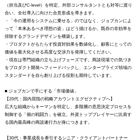
（担当及びC-level）を特定。外部コンサルタントとも対等に渡り
合い、全社導入に向けた合意形成を導きます。
・「今の運用をシステムに乗せる」のではなく、ジョブカンによ
って「本来あるべき理想の姿」はどう描けるか。既存の非効率を
排除するグランドデザインを構築します。
・プロダクトがもたらす投資対効果を数値化し、顧客にとっての
価値を最大化させる高度な交渉力を発揮してください。
・現在は専門組織の立ち上げフェーズです。商談現場での気づき
をプロダクト開発へフィードバックし、エンタープライズ領域の
スタンダードを自ら創り上げる役割も期待しています。
■ ジョブカンで手にする「市場価値」
【20代：国内屈指の戦略アカウントエグゼクティブへ】
広大な組織からキーマンを特定し、多階層の意思決定プロセスを
制御する「個の戦闘力」を確立。外資トッププレイヤーに比肩す
る国内最高峰の商談遂行力が身につきます。
【30代：事業成長を牽引するシニア・クライアントパートナー