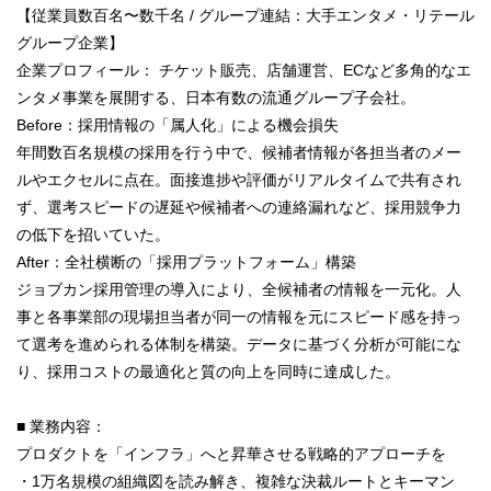
【従業員数百名〜数千名 / グループ連結：大手エンタメ・リテール
グループ企業】
企業プロフィール： チケット販売、店舗運営、ECなど多角的なエ
ンタメ事業を展開する、日本有数の流通グループ子会社。
Before：採用情報の「属人化」による機会損失
年間数百名規模の採用を行う中で、候補者情報が各担当者のメー
ルやエクセルに点在。面接進捗や評価がリアルタイムで共有され
ず、選考スピードの遅延や候補者への連絡漏れなど、採用競争力
の低下を招いていた。
After：全社横断の「採用プラットフォーム」構築
ジョブカン採用管理の導入により、全候補者の情報を一元化。人
事と各事業部の現場担当者が同一の情報を元にスピード感を持っ
て選考を進められる体制を構築。データに基づく分析が可能にな
り、採用コストの最適化と質の向上を同時に達成した。
■ 業務内容：
プロダクトを「インフラ」へと昇華させる戦略的アプローチを
・1万名規模の組織図を読み解き、複雑な決裁ルートとキーマン