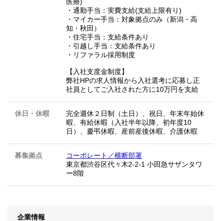
医療)
・通勤手当：実費支給(支給上限有り)
・マイカー手当：対象拠点のみ（新潟・高
知・秋田）
・住宅手当：支給条件あり
・引越し手当：支給条件あり
・リファラル採用制度
【入社支度金制度】
弊社HPの求人情報から入社選考に応募し正
社員としてご入社された方に10万円を支給
休日・休暇
完全週休２日制（土日）、祝日、年末年始休
暇、有給休暇（入社半年以降、初年度10
日）、慶弔休暇、産前産後休暇、介護休暇
募集拠点
コーポレート／横断部署
東京都渋谷区代々木2-2-1 小田急サザンタワ
ー8階
企業情報