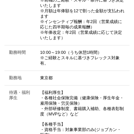
※前職のご経験・スキル・条件に基づき決定
いたします
※月額は年俸額を12で割った金額が支払われ
ます
※インセンティブ報酬：年2回（営業成績に
応じた四半期毎の成果報酬）
※年俸改定：年2回（営業成績に応じて決定
いたします）
勤務時間
10:00～19:00（うち休憩1時間）
※ご経験とスキルに基づきフレックス対象
有。
勤務地
東京都
待遇・福利
【福利厚生】
厚生
・各種社会保険完備（健康保険・厚生年金・
雇用保険・労災保険）
・外部研修制度、書籍購入補助、各種表彰制
度（MVPなど）など
【各種手当】
・資格手当：対象事業部のみ(ジョブカン・