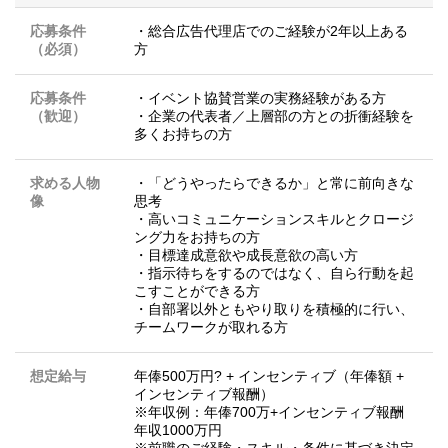
応募条件
・総合広告代理店でのご経験が2年以上ある
（必須）
方
応募条件
・イベント協賛営業の実務経験がある方
（歓迎）
・企業の代表者／上層部の方との折衝経験を
多くお持ちの方
求める人物
・「どうやったらできるか」と常に前向きな
像
思考
・高いコミュニケーションスキルとクロージ
ング力をお持ちの方
・目標達成意欲や成長意欲の高い方
・指示待ちをするのではなく、自ら行動を起
こすことができる方
・自部署以外ともやり取りを積極的に行い、
チームワークが取れる方
想定給与
年俸500万円? + インセンティブ（年俸額 +
インセンティブ報酬）
※年収例：年俸700万+インセンティブ報酬
年収1000万円