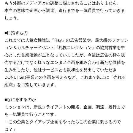
もう外部のメディアとの調整に悩まされることはありません。
本当の意味で企画から調達、進行までを一気通貫で行っていきま
しょう。
■目指すもの
これまでは人気女性雑誌『Ray』の広告営業や、最大級のファッシ
ョン＆カルチャーイベント『札幌コレクション』の協賛営業を中
心とした営業活動が主となっていましたが、今後は広告の枠を販
売するだけでなく様々なエンタメ企画を組み合わせ新たな価値を
生み出したり、他社サービスとも親和性を見出していただき
DONUTSの事業との企画を考えるなど、これまで以上に「売れる
組織」を目指していきます。
■なにをするのか
ミッションは、新規クライアントの開拓、企画、調達、履行まで
を一気通貫で行うことです。
「この企業とタイアップ企画をやったらこの企業に刺さるので
は？」