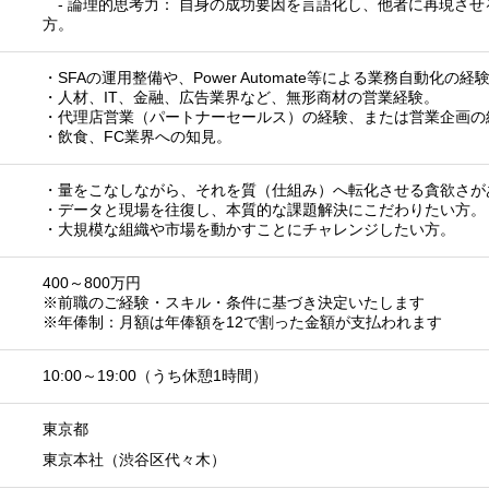
- 論理的思考力： 自身の成功要因を言語化し、他者に再現させ
方。
・SFAの運用整備や、Power Automate等による業務自動化の経
・人材、IT、金融、広告業界など、無形商材の営業経験。
・代理店営業（パートナーセールス）の経験、または営業企画の
・飲食、FC業界への知見。
・量をこなしながら、それを質（仕組み）へ転化させる貪欲さが
・データと現場を往復し、本質的な課題解決にこだわりたい方。
・大規模な組織や市場を動かすことにチャレンジしたい方。
400～800万円
※前職のご経験・スキル・条件に基づき決定いたします
※年俸制：月額は年俸額を12で割った金額が支払われます
10:00～19:00（うち休憩1時間）
東京都
東京本社（渋谷区代々木）