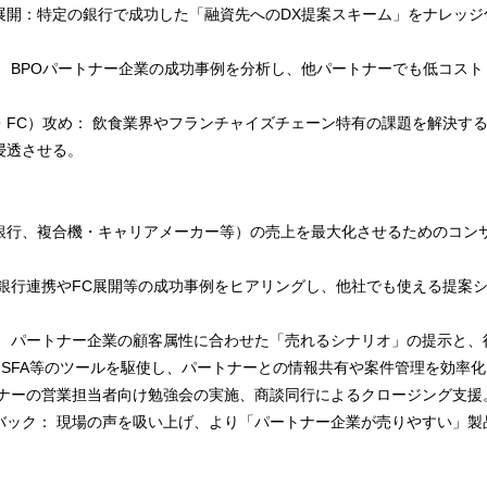
展開：特定の銀行で成功した「融資先へのDX提案スキーム」をナレッジ
： BPOパートナー企業の成功事例を分析し、他パートナーでも低コス
・FC）攻め： 飲食業界やフランチャイズチェーン特有の課題を解決す
浸透させる。
銀行、複合機・キャリアメーカー等）の売上を最大化させるためのコン
 銀行連携やFC展開等の成功事例をヒアリングし、他社でも使える提案
 パートナー企業の顧客属性に合わせた「売れるシナリオ」の提示と、行
 SFA等のツールを駆使し、パートナーとの情報共有や案件管理を効率化
トナーの営業担当者向け勉強会の実施、商談同行によるクロージング支援
バック： 現場の声を吸い上げ、より「パートナー企業が売りやすい」製