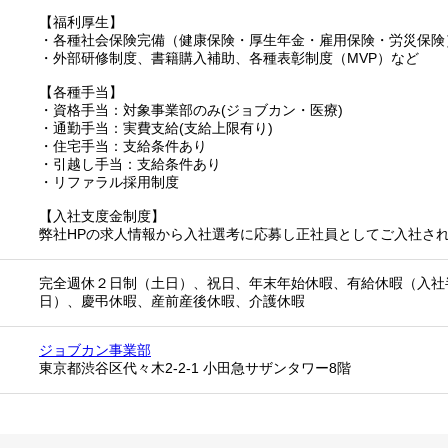
【福利厚生】
・各種社会保険完備（健康保険・厚生年金・雇用保険・労災保険
・外部研修制度、書籍購入補助、各種表彰制度（MVP）など
【各種手当】
・資格手当：対象事業部のみ(ジョブカン・医療)
・通勤手当：実費支給(支給上限有り)
・住宅手当：支給条件あり
・引越し手当：支給条件あり
・リファラル採用制度
【入社支度金制度】
弊社HPの求人情報から入社選考に応募し正社員としてご入社され
完全週休２日制（土日）、祝日、年末年始休暇、有給休暇（入社
日）、慶弔休暇、産前産後休暇、介護休暇
ジョブカン事業部
東京都渋谷区代々木2-2-1 小田急サザンタワー8階