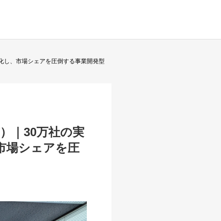
み化し、市場シェアを圧倒する事業開発型
）｜30万社の実
市場シェアを圧