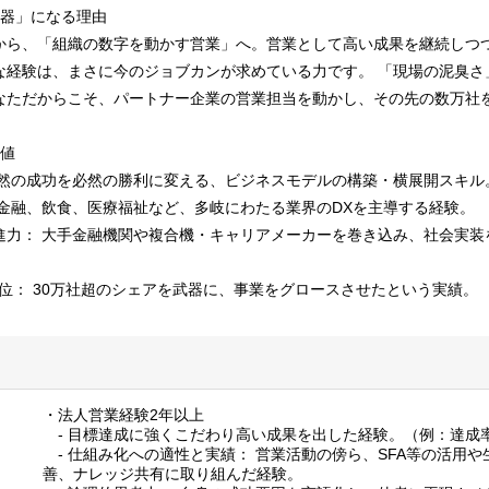
武器」になる理由
から、「組織の数字を動かす営業」へ。営業として高い成果を継続しつつ
な経験は、まさに今のジョブカンが求めている力です。 「現場の泥臭さ
なただからこそ、パートナー企業の営業担当を動かし、その先の数万社
価値
偶然の成功を必然の勝利に変える、ビジネスモデルの構築・横展開スキル
 金融、飲食、医療福祉など、多岐にわたる業界のDXを主導する経験。
進力： 大手金融機関や複合機・キャリアメーカーを巻き込み、社会実装
地位： 30万社超のシェアを武器に、事業をグロースさせたという実績。
・法人営業経験2年以上
- 目標達成に強くこだわり高い成果を出した経験。（例：達成率
- 仕組み化への適性と実績： 営業活動の傍ら、SFA等の活用や
善、ナレッジ共有に取り組んだ経験。