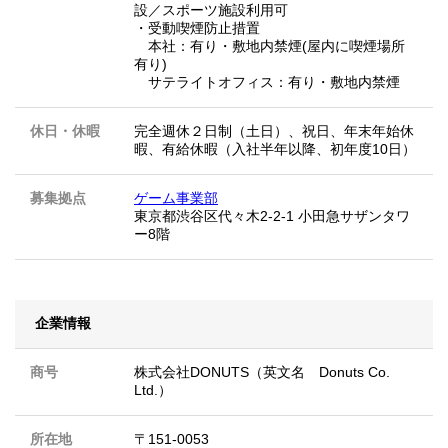
設／スポーツ施設利用可
・受動喫煙防止措置
本社：有り・敷地内禁煙(屋内に喫煙場所
有り)
サテライトオフィス：有り・敷地内禁煙
休日・休暇
完全週休２日制（土日）、祝日、年末年始休
暇、有給休暇（入社半年以降、初年度10日）
募集拠点
ゲーム事業部
東京都渋谷区代々木2-2-1 小田急サザンタワ
ー8階
企業情報
商号
株式会社DONUTS（英文名 Donuts Co.
Ltd.）
所在地
〒151-0053