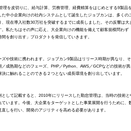
怠管理を皮切りに、給与計算、労務管理、経費精算をはじめとする9製品
した中小企業向けの社内システムとして誕生したジョブカンは、多くの
り、現在導入社数30万社を突破するまでに成長しました。その反響は大
す。私たちはその声に応え、大企業向けの機能を備えて顧客規模問わず
時間を創り出す」プロダクトを発信していきます。
ーズや技術に携われます。ジョブカン9製品はリリース時期が異なり、
／成熟期などのフェーズ、PHP／Python、AWS／GCPなどの技術
解決に触れることのできる２つとない成長環境を創り出しています。
例として記載すると、2010年にリリースした勤怠管理は、当時の技術
れています。今後、大企業をターゲットとした事業展開を行うために、
見直しを行い、開発のアジリティを高める必要があります。