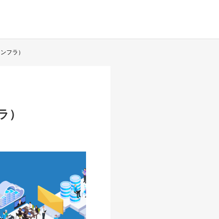
インフラ）
ラ）