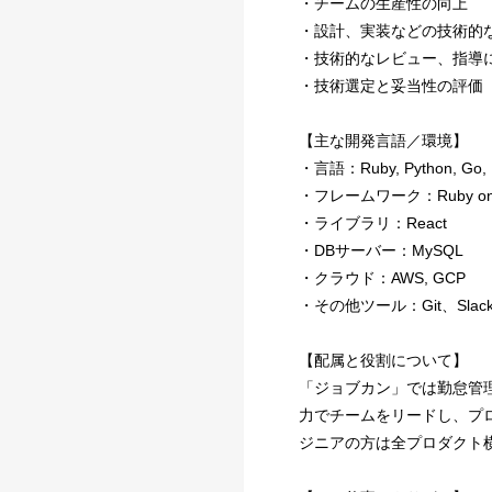
・チームの生産性の向上
・設計、実装などの技術的
・技術的なレビュー、指導に
・技術選定と妥当性の評価（言
【主な開発言語／環境】
・言語：Ruby, Python, Go,
・フレームワーク：Ruby on Rails
・ライブラリ：React
・DBサーバー：MySQL
・クラウド：AWS, GCP
・その他ツール：Git、Slac
【配属と役割について】
「ジョブカン」では勤怠管
力でチームをリードし、プ
ジニアの方は全プロダクト