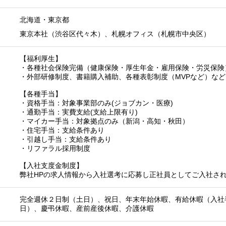
北海道
・
東京都
東京本社（渋谷区代々木）、札幌オフィス（札幌市中央区）
【福利厚生】
・各種社会保険完備（健康保険・厚生年金・雇用保険・労災保険
・外部研修制度、書籍購入補助、各種表彰制度（MVPなど）など
【各種手当】
・資格手当：対象事業部のみ(ジョブカン・医療)
・通勤手当：実費支給(支給上限有り)
・マイカー手当：対象拠点のみ（新潟・高知・秋田）
・住宅手当：支給条件あり
・引越し手当：支給条件あり
・リファラル採用制度
【入社支度金制度】
弊社HPの求人情報から入社選考に応募し正社員としてご入社され
完全週休２日制（土日）、祝日、年末年始休暇、有給休暇（入社
日）、慶弔休暇、産前産後休暇、介護休暇