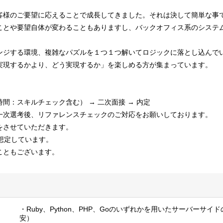
客様のご要望に応えることで成長してきました。それは決して簡単な事
ことや要望自体が変わることもありますし、バックオフィス系のシステ
ンジする環境、複雑なパズルを１つ１つ解いてロジックに落とし込んで
実現するかより、どう実現するか」を楽しめる方が集まっています。
5時間：スキルチェック含む） → 二次面接 → 内定
一次選考後、リファレンスチェックのご対応をお願いしております。
させていただきます。
想定しています。
こともございます。
・Ruby、Python、PHP、Goのいずれかを用いたサーバーサ
安）