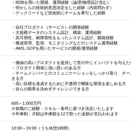
・RDBを用いた開発、運用経験（論理/物理設計含む）
・何かしらの技術的意思決定をした経験（内容問わず）
・テックリードなど技術的にチームを牽引した経験
・自社プロダクト（サービス）の開発経験
・大規模データのシステム設計、構築、運用経験
・高可用性、耐障害性をもったシステム設計、開発経験
・構成管理、監視、モニタリングなどのシステム運用経験
・AWS, GCPを用いたサービスの開発/運用経験
・価値の高いプロダクトを提供して世の中にインパクトを与えた
・プロダクト開発に強い思いのある方
・チームメンバーとのコミュニケーションをしっかり取り、チー
きる方
・高い目標を達成するために不透明で曖昧な環境を楽しめる方
・自らの限界を決めずチャレンジできる方
600～1,000万円
※前職のご経験・スキル・条件に基づき決定いたします
※年俸制：月額は年俸額を12で割った金額が支払われます
10:00～19:00（うち休憩1時間）