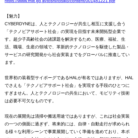
https://www.mlit.go.jp/toshi/tosiko/content/001481221.pdf
【魅力】
CYBERDYNEは、人とテクノロジーが共生し相互に支援し合う
「テクノピアサポート社会」の実現を目指す未来開拓型企業で
す。超少子高齢社会の諸課題を解決するため、医療、福祉、生
活、職場、生産の領域で、革新的テクノロジーを駆使した製品・
サービスの研究開発から社会実装までをグローバルに推進してい
ます。
世界初の装着型サイボーグであるHALが有名ではありますが、HAL
でさえも「テクノピアサポート社会」を実現する手段のひとつに
すぎません。人とテクノロジーの共生において、モビリティ技術
は必要不可欠なものです。
現在の展開先は清掃や搬送用途ではありますが、これは社会実装
の一つの側面に過ぎず、将来的には、自律・自動走行が求められ
る様々な利用シーンで事業展開していく準備を進めており、本ポ