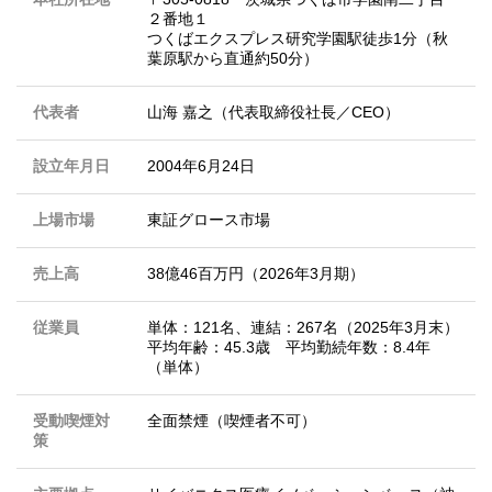
２番地１
つくばエクスプレス研究学園駅徒歩1分（秋
葉原駅から直通約50分）
代表者
山海 嘉之（代表取締役社長／CEO）
設立年月日
2004年6月24日
上場市場
東証グロース市場
売上高
38億46百万円（2026年3月期）
従業員
単体：121名、連結：267名（2025年3月末）
平均年齢：45.3歳 平均勤続年数：8.4年
（単体）
受動喫煙対
全面禁煙（喫煙者不可）
策