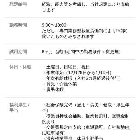
想定給与
経験、能力等を考慮し、当社規定により支給
します
勤務時間
9:00〜18:00
ただし、専門業務型裁量労働制により9時間
働いたものとみなされます
試用期間
6ヶ月（試用期間中の勤務条件：変更無）
休日・休暇
・土曜日、日曜日、祝日
・年末年始（12月29日から1月4日）
・年次有給休暇（入社6カ月経過後付与）
・育児・介護休業
・慶弔休暇
福利厚生 /
・社会保険完備（雇用・労災・健康・厚生年
手当
金）
・従業員持株会補助、従業員割引、退職金制
度あり
・交通費規定内支給（車通勤可、自社敷地内
に駐車場有）
・深夜残業手当、休日出勤手当