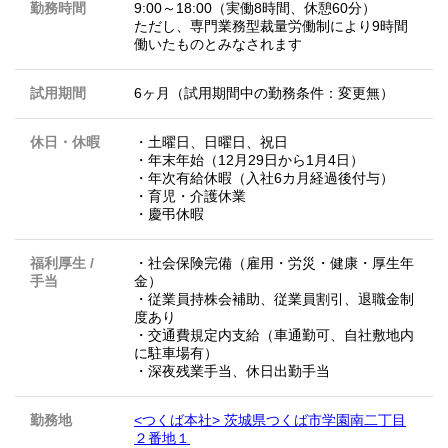
勤務時間
9:00～18:00（実働8時間、休憩60分）
ただし、専門業務型裁量労働制により9時間
働いたものとみなされます
試用期間
6ヶ月（試用期間中の勤務条件：変更無）
休日・休暇
・土曜日、日曜日、祝日
・年末年始（12月29日から1月4日）
・年次有給休暇（入社6カ月経過後付与）
・育児・介護休業
・慶弔休暇
福利厚生 /
・社会保険完備（雇用・労災・健康・厚生年
手当
金）
・従業員持株会補助、従業員割引、退職金制
度あり
・交通費規定内支給（車通勤可、自社敷地内
に駐車場有）
・深夜残業手当、休日出勤手当
勤務地
<つくば本社> 茨城県つくば市学園南二丁目
２番地１