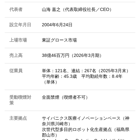
代表者
山海 嘉之（代表取締役社長／CEO）
設立年月日
2004年6月24日
上場市場
東証グロース市場
売上高
38億46百万円（2026年3月期）
従業員
単体：121名、連結：267名（2025年3月末）
平均年齢：45.3歳 平均勤続年数：8.4年
（単体）
受動喫煙対
全面禁煙（喫煙者不可）
策
主要拠点
サイバニクス医療イノベーションベース（神
奈川県川崎市）
次世代型多目的ロボット化生産拠点（福島県
郡山市）