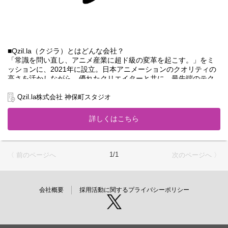
■Qzil.la（クジラ）とはどんな会社？
「常識を問い直し、アニメ産業に超ド級の変革を起こす。」をミ
ッションに、2021年に設立。日本アニメーションのクオリティの
高さを活かしながら、優れたクリエイターと共に、最先端のテク
ノロジーを駆使して新しいアニメ制作/製作、表現の形をつくり出
すコンテンツスタジオです。
Qzil.la株式会社 神保町スタジオ
設立から5年。ショートアニメの実績をもとに、グローバル、シリ
ーズ・長編アニメ、その他各種プロデュース作品を手掛ける中
詳しくはこちら
で、独自のポジションを築き、大きく成長をしてきました。
■本ポジションの特性とミッション
Qzil.laでは、優れた作品は優れたクリエイターから生み出されると
1/1
〈 前のページへ
次のページへ 〉
いう考えの下、業界の最も旬なクリエイターや各種パートナー企
業と連携し、強固な制作チームを組成しています。本ポジション
はその中でプロデューサーとして妥協のない最高クオリティを目
指し続け、案件ごとに最適化したコンテンツ制作体制を構築し、
会社概要
採用活動に関するプライバシーポリシー
作品づくりに向き合っていただくことを期待します。
★Qzil.laが大事にしている価値観＜OUR 4 CORE VALUES＞
・ビックリクオリティ