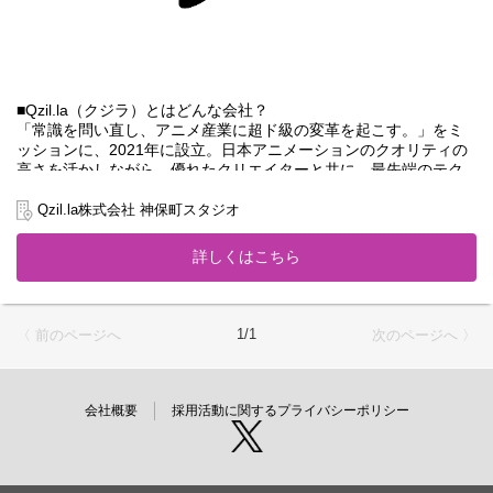
■Qzil.la（クジラ）とはどんな会社？
「常識を問い直し、アニメ産業に超ド級の変革を起こす。」をミ
ッションに、2021年に設立。日本アニメーションのクオリティの
高さを活かしながら、優れたクリエイターと共に、最先端のテク
ノロジーを駆使して新しいアニメ制作/製作、表現の形をつくり出
すコンテンツスタジオです。
Qzil.la株式会社 神保町スタジオ
設立から5年。ショートアニメの実績をもとに、グローバル、シリ
ーズ・長編アニメ、その他各種プロデュース作品を手掛ける中
詳しくはこちら
で、独自のポジションを築き、大きく成長をしてきました。
■本ポジションの特性とミッション
Qzil.laでは、優れた作品は優れたクリエイターから生み出されると
1/1
〈 前のページへ
次のページへ 〉
いう考えの下、業界の最も旬なクリエイターや各種パートナー企
業と連携し、強固な制作チームを組成しています。本ポジション
はその中でプロデューサーとして妥協のない最高クオリティを目
指し続け、案件ごとに最適化したコンテンツ制作体制を構築し、
会社概要
採用活動に関するプライバシーポリシー
作品づくりに向き合っていただくことを期待します。
★Qzil.laが大事にしている価値観＜OUR 4 CORE VALUES＞
・ビックリクオリティ