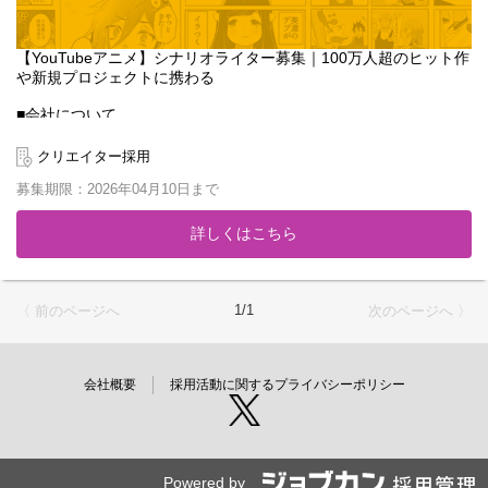
【YouTubeアニメ】シナリオライター募集｜100万人超のヒット作
や新規プロジェクトに携わる
■会社について
「マンガ家を、子供達の憧れの職業にする」をミッションに2013
年に設立。累計1,600万DL突破のマンガアプリ『GANMA!』や、ハ
クリエイター採用
イエンドアニメ制作スタジオ『Qzil.la』を展開し、時代に合わせた
募集期限：2026年04月10日まで
モノづくりを続けています。
2020年からはYouTubeアニメ事業を本格始動。登録者数110万人
詳しくはこちら
を超える『女子力高めな獅子原くん』などのビッグタイトルを輩
出してきました。今回はさらなる事業拡大のため、既存作品の運
用や新規チャンネルの立ち上げに携わってくださる新たな仲間を
募集します。
1/1
〈 前のページへ
次のページへ 〉
■募集ポジションのミッション
自社スタジオのシナリオライターとして、YouTubeアニメのコン
テンツ制作をご担当いただきます。単に物語を書くだけでなく、
会社概要
採用活動に関するプライバシーポリシー
視聴者の反応を分析し、トレンドを捉えた「ヒットするコンテン
ツ」をチームで作り上げることがミッションです。
【担当業務】
・担当チャンネルのコンテンツ企画、ネタ出し
Powered by