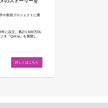
ニメのストーリーを
ット作や新規プロジェクトに携
に設立。累計1,600万DL
『Qzil.la』を展開し、
万人を超える『女子力高めな獅
さらなる事業拡大のため、既
新たな仲間を募集します。
詳しくはこちら
コンテンツ制作をご担当いただ
トレンドを捉えた「ヒットす