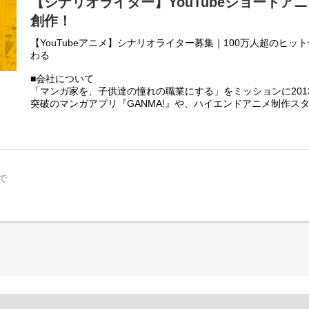
【シナリオライター】YouTubeショートア
創作！
【YouTubeアニメ】シナリオライター募集｜100万人超のヒ
わる
■会社について
「マンガ家を、子供達の憧れの職業にする」をミッションに2013年
突破のマンガアプリ『GANMA!』や、ハイエンドアニメ制作スタジオ
時代に合わせたモノづくりを続けています。
2020年からはYouTubeアニメ事業を本格始動。登録者数110
子原くん』などのビッグタイトルを輩出してきました。今回は
存作品の運用や新規チャンネルの立ち上げに携わってくださる
で
■募集ポジションのミッション
自社スタジオのシナリオライターとして、YouTubeアニメの
きます。単に物語を書くだけでなく、視聴者の反応を分析し、
るコンテンツ」をチームで作り上げることがミッションです。
【担当業務】
・担当チャンネルのコンテンツ企画、ネタ出し
・プロット作成
・シナリオ作成（本編・ショート）
・その他制作に付随する業務