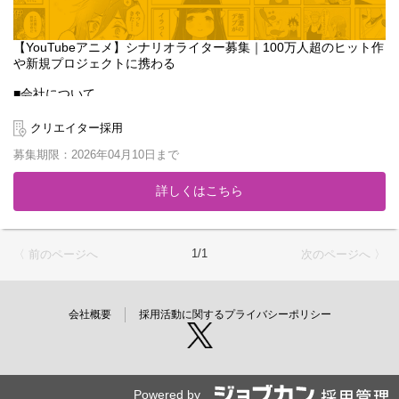
【YouTubeアニメ】シナリオライター募集｜100万人超のヒット作
や新規プロジェクトに携わる
■会社について
「マンガ家を、子供達の憧れの職業にする」をミッションに2013
年に設立。累計1,600万DL突破のマンガアプリ『GANMA!』や、ハ
クリエイター採用
イエンドアニメ制作スタジオ『Qzil.la』を展開し、時代に合わせた
募集期限：2026年04月10日まで
モノづくりを続けています。
2020年からはYouTubeアニメ事業を本格始動。登録者数110万人
詳しくはこちら
を超える『女子力高めな獅子原くん』などのビッグタイトルを輩
出してきました。今回はさらなる事業拡大のため、既存作品の運
用や新規チャンネルの立ち上げに携わってくださる新たな仲間を
募集します。
1/1
〈 前のページへ
次のページへ 〉
■募集ポジションのミッション
自社スタジオのシナリオライターとして、YouTubeアニメのコン
テンツ制作をご担当いただきます。単に物語を書くだけでなく、
会社概要
採用活動に関するプライバシーポリシー
視聴者の反応を分析し、トレンドを捉えた「ヒットするコンテン
ツ」をチームで作り上げることがミッションです。
【担当業務】
・担当チャンネルのコンテンツ企画、ネタ出し
Powered by