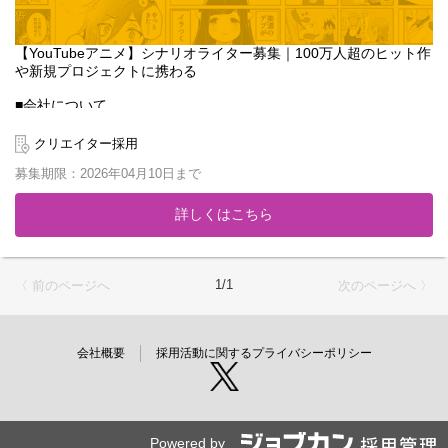
【YouTubeアニメ】シナリオライター募集｜100万人超のヒット作
や新規プロジェクトに携わる
■会社について
「マンガ家を、子供達の憧れの職業にする」をミッションに2013
年に設立。累計1,600万DL突破のマンガアプリ『GANMA!』や、ハ
クリエイター採用
イエンドアニメ制作スタジオ『Qzil.la』を展開し、時代に合わせた
募集期限：2026年04月10日まで
モノづくりを続けています。
2020年からはYouTubeアニメ事業を本格始動。登録者数110万人
詳しくはこちら
を超える『女子力高めな獅子原くん』などのビッグタイトルを輩
出してきました。今回はさらなる事業拡大のため、既存作品の運
用や新規チャンネルの立ち上げに携わってくださる新たな仲間を
募集します。
1/1
〈 前のページへ
次のページへ 〉
■募集ポジションのミッション
自社スタジオのシナリオライターとして、YouTubeアニメのコン
テンツ制作をご担当いただきます。単に物語を書くだけでなく、
会社概要
採用活動に関するプライバシーポリシー
視聴者の反応を分析し、トレンドを捉えた「ヒットするコンテン
ツ」をチームで作り上げることがミッションです。
【担当業務】
・担当チャンネルのコンテンツ企画、ネタ出し
Powered by