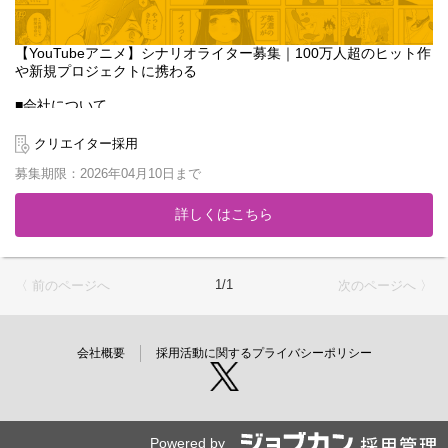
【YouTubeアニメ】シナリオライター募集｜100万人超のヒット作
や新規プロジェクトに携わる
■会社について
「マンガ家を、子供達の憧れの職業にする」をミッションに2013
年に設立。累計1,600万DL突破のマンガアプリ『GANMA!』や、ハ
クリエイター採用
イエンドアニメ制作スタジオ『Qzil.la』を展開し、時代に合わせた
募集期限：2026年04月10日まで
モノづくりを続けています。
2020年からはYouTubeアニメ事業を本格始動。登録者数110万人
詳しくはこちら
を超える『女子力高めな獅子原くん』などのビッグタイトルを輩
出してきました。今回はさらなる事業拡大のため、既存作品の運
用や新規チャンネルの立ち上げに携わってくださる新たな仲間を
募集します。
1/1
〈 前のページへ
次のページへ 〉
■募集ポジションのミッション
自社スタジオのシナリオライターとして、YouTubeアニメのコン
テンツ制作をご担当いただきます。単に物語を書くだけでなく、
会社概要
採用活動に関するプライバシーポリシー
視聴者の反応を分析し、トレンドを捉えた「ヒットするコンテン
ツ」をチームで作り上げることがミッションです。
【担当業務】
・担当チャンネルのコンテンツ企画、ネタ出し
Powered by