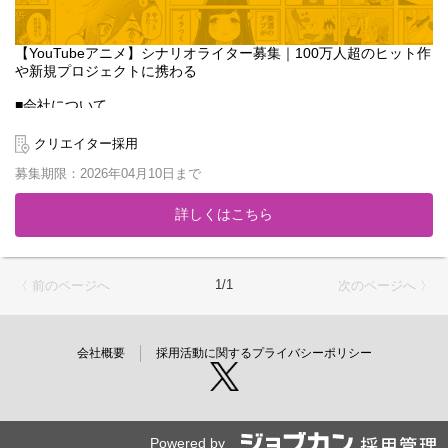
【YouTubeアニメ】シナリオライター募集｜100万人超のヒット作
や新規プロジェクトに携わる
■会社について
「マンガ家を、子供達の憧れの職業にする」をミッションに2013
年に設立。累計1,600万DL突破のマンガアプリ『GANMA!』や、ハ
クリエイター採用
イエンドアニメ制作スタジオ『Qzil.la』を展開し、時代に合わせた
募集期限：2026年04月10日まで
モノづくりを続けています。
2020年からはYouTubeアニメ事業を本格始動。登録者数110万人
詳しくはこちら
を超える『女子力高めな獅子原くん』などのビッグタイトルを輩
出してきました。今回はさらなる事業拡大のため、既存作品の運
用や新規チャンネルの立ち上げに携わってくださる新たな仲間を
募集します。
1/1
〈 前のページへ
次のページへ 〉
■募集ポジションのミッション
自社スタジオのシナリオライターとして、YouTubeアニメのコン
テンツ制作をご担当いただきます。単に物語を書くだけでなく、
会社概要
採用活動に関するプライバシーポリシー
視聴者の反応を分析し、トレンドを捉えた「ヒットするコンテン
ツ」をチームで作り上げることがミッションです。
【担当業務】
・担当チャンネルのコンテンツ企画、ネタ出し
Powered by