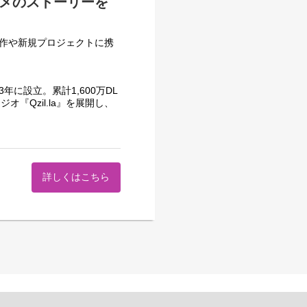
ニメのストーリーを
ット作や新規プロジェクトに携
に設立。累計1,600万DL
『Qzil.la』を展開し、
万人を超える『女子力高めな獅
さらなる事業拡大のため、既
新たな仲間を募集します。
詳しくはこちら
コンテンツ制作をご担当いただ
トレンドを捉えた「ヒットす