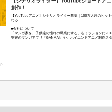
【シナリオライター】YouTubeショートア
創作！
【YouTubeアニメ】シナリオライター募集｜100万人超のヒ
わる
■会社について
「マンガ家を、子供達の憧れの職業にする」をミッションに2013年
突破のマンガアプリ『GANMA!』や、ハイエンドアニメ制作スタジオ
時代に合わせたモノづくりを続けています。
2020年からはYouTubeアニメ事業を本格始動。登録者数110
子原くん』などのビッグタイトルを輩出してきました。今回は
存作品の運用や新規チャンネルの立ち上げに携わってくださる
で
■募集ポジションのミッション
自社スタジオのシナリオライターとして、YouTubeアニメの
きます。単に物語を書くだけでなく、視聴者の反応を分析し、
るコンテンツ」をチームで作り上げることがミッションです。
【担当業務】
・担当チャンネルのコンテンツ企画、ネタ出し
・プロット作成
・シナリオ作成（本編・ショート）
・その他制作に付随する業務