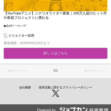
【YouTubeアニメ】シナリオライター募集｜100万人超のヒット作
や新規プロジェクトに携わる
■会社について
「マンガ家を、子供達の憧れの職業にする」をミッションに2013
年に設立。累計1,600万DL突破のマンガアプリ『GANMA!』や、ハ
クリエイター採用
イエンドアニメ制作スタジオ『Qzil.la』を展開し、時代に合わせた
募集期限：2026年04月10日まで
モノづくりを続けています。
2020年からはYouTubeアニメ事業を本格始動。登録者数110万人
詳しくはこちら
を超える『女子力高めな獅子原くん』などのビッグタイトルを輩
出してきました。今回はさらなる事業拡大のため、既存作品の運
用や新規チャンネルの立ち上げに携わってくださる新たな仲間を
募集します。
1/1
〈 前のページへ
次のページへ 〉
■募集ポジションのミッション
自社スタジオのシナリオライターとして、YouTubeアニメのコン
テンツ制作をご担当いただきます。単に物語を書くだけでなく、
会社概要
採用活動に関するプライバシーポリシー
視聴者の反応を分析し、トレンドを捉えた「ヒットするコンテン
ツ」をチームで作り上げることがミッションです。
【担当業務】
・担当チャンネルのコンテンツ企画、ネタ出し
Powered by