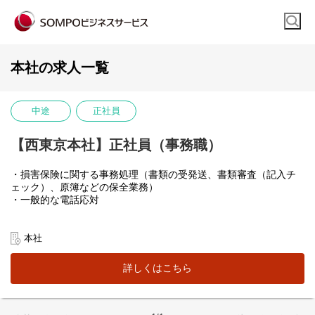
本社の求人一覧
中途
正社員
【西東京本社】正社員（事務職）
・損害保険に関する事務処理（書類の受発送、書類審査（記入チ
ェック）、原簿などの保全業務）
・一般的な電話応対
※経験により以下の業務に従事
本社
・業務の進行管理に関する企画・立案
・スタッフ、パートタイマーの業務進捗管理
詳しくはこちら
・スタッフ、パートタイマーの教育、勤怠管理
・イレギュラー・問題事象発生時の社内や営業店との連絡、調整
など