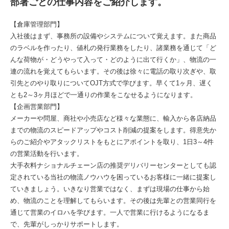
部署ごとの仕事内容をご紹介します。
【倉庫管理部門】
入社後はまず、事務所の設備やシステムについて覚えます。また商品
のラベルを作ったり、値札の発行業務をしたり、諸業務を通じて「ど
んな荷物が・どうやって入って・どのように出て行くか」、物流の一
連の流れを覚えてもらいます。その後は徐々に電話の取り次ぎや、取
引先とのやり取りについてOJT方式で学びます。早くて1ヶ月、遅く
とも2～3ヶ月ほどで一通りの作業をこなせるようになります。
【企画営業部門】
メーカーや問屋、商社や小売店など様々な業態に、輸入から各店納品
までの物流のスピードアップやコスト削減の提案をします。得意先か
らのご紹介やアタックリストをもとにアポイントを取り、1日3～4件
の営業活動を行います。
大手衣料ナショナルチェーン店の推奨デリバリーセンターとしても認
定されている当社の物流ノウハウを困っているお客様に一緒に提案し
ていきましょう。いきなり営業ではなく、まずは現場の仕事から始
め、物流のことを理解してもらいます。その後は先輩との営業同行を
通じて営業のイロハを学びます。一人で営業に行けるようになるま
で、先輩がしっかりサポートします。