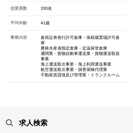
従業員数
330名
平均年齢
41歳
事業内容
倉荷証券発行許可倉庫・保税蔵置場許可倉
庫
農林水産省指定倉庫・定温保管倉庫
通関業・貨物自動車運送業・貨物運送取扱
事業
海上運送取次事業・海上利用運送事業
航空運送取次事業・損害保険代理業
不動産賃貸借及び管理業・トランクルーム
求人検索