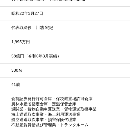
昭和22年3月27日
代表取締役 川端 宏紀
1,995万円
58億円（令和6年3月実績）
330名
41歳
倉荷証券発行許可倉庫・保税蔵置場許可倉庫
農林水産省指定倉庫・定温保管倉庫
通関業・貨物自動車運送業・貨物運送取扱事業
海上運送取次事業・海上利用運送事業
航空運送取次事業・損害保険代理業
不動産賃貸借及び管理業・トランクルーム