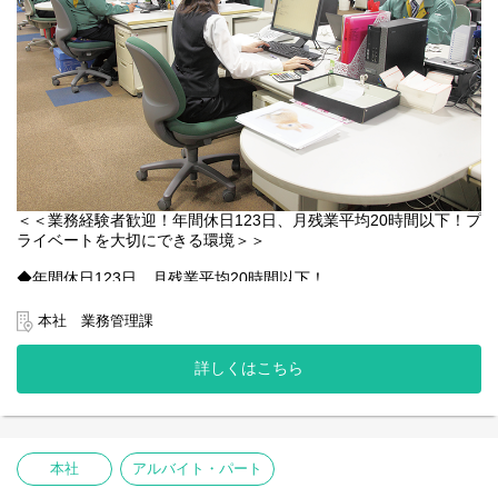
＜＜業務経験者歓迎！年間休日123日、月残業平均20時間以下！プ
ライベートを大切にできる環境＞＞
◆年間休日123日、月残業平均20時間以下！
仕事とプライベートのメリハリがつきやすく、しっかり休んで仕
事に集中できる環境が整っています。
本社 業務管理課
働きやすい環境づくりにも力を入れている当社。困ったときは互
いに助けあえる、アットホームな職場です。自慢のきれいなオフ
詳しくはこちら
ィスで、気持ちよくお仕事できますよ♪
落ち着いてじっくり長く働きたい方にピッタリです。
◆本社の情報システムに関する社内システムエンジニアを募集し
ます。
本社
アルバイト・パート
SEなどのIT業界で業務経験やSQLの知識ある方は即戦力としてご
活躍いただけます！