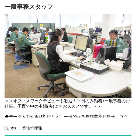
社内データベース・ネットワークに関する管理やＡｃｃｅｓｓ等
一般事務スタッフ
によるプログラムの作成、外注システム会社への要件調整を担当
していただきます。
◆本社の情報システム部門でのお仕事です。
主に各部署からのシステムに関する問い合わせ対応をします。
社内で対応できるものは社内で実施し、納期や項目的に難しい場
合は外注システム会社へ依頼します。
具体的には、基幹システムのデータを基に解析やシステムの変更
対応を行います。
例えば、営業からお客様への提案に向けたデータの解析やその資
料の構築、さらにはヘルプデスクとして社内のネット環境に関す
るお困りごとを解決してもらいます。
◆ゆっくりと仕事を覚えていただきますのでご安心くださいね♪
入社後はOJTとして先輩社員指示の下、仕事を進めていただきま
す。
経験やスキルに応じて仕事を任せていきます。
＜＜オフィスワークデビューも歓迎！平日のみ勤務♪一般事務のお
仕事。子育て中の主婦(夫)にもおススメです。＞＞
◆データ入力や電話対応など、一般的な事務作業をお任せ。コツ
コツお仕事をしたい方にピッタリです。
お任せするのは物流関連の請求業務全般、パソコンでのデータ入
本社 業務管理課
力、電話対応など。事務仕事の経験がない方でも、先輩がイチか