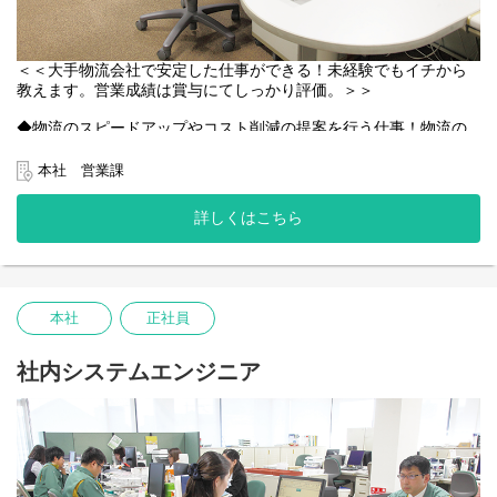
＜＜大手物流会社で安定した仕事ができる！未経験でもイチから
教えます。営業成績は賞与にてしっかり評価。＞＞
◆物流のスピードアップやコスト削減の提案を行う仕事！物流の
勉強のために、まずは現場の業務から行います。
既存得意先や新規の小売店、メーカー、問屋、商社などに輸入か
本社 営業課
ら納品までの物流に関する提案を行います。最初は先輩が同行す
るので安心。きちんとサポートします。
詳しくはこちら
◆営業未経験でも、チャレンジしたい方は大歓迎！先輩が手取り
足取りマンツーマンでしっかりと指導します！
大卒以上、ＰＣの基本操作ができる方であればご応募可能！最初
は緊張するかもしれませんが、先輩のフォロー体制も整っている
本社
正社員
ので徐々にお仕事に慣れていけますよ。
社内システムエンジニア