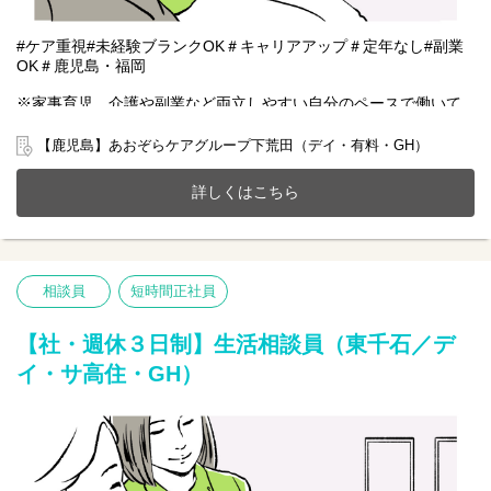
#ケア重視#未経験ブランクOK＃キャリアアップ＃定年なし#副業
OK＃鹿児島・福岡
※家事育児、介護や副業など両立しやすい自分のペースで働いて
いただける雇用となります。
【鹿児島】あおぞらケアグループ下荒田（デイ・有料・GH）
鹿児島市下荒田にある有料老人ホーム(定員27名)とデイサービス
(定員18名)、共同生活援助が一体となったホームで一緒に働きませ
詳しくはこちら
んか？
20～70代まで幅広い年齢層の方が活躍中です。
今までのご経験やスキルを当社で発揮して頂ける方を募集してい
ます。
相談員
短時間正社員
【仕事内容】相談業務全般 ※夜勤は希望者のみ
〇利用者様や家族様の相談窓口
〇入所退所手続
【社・週休３日制】生活相談員（東千石／デ
〇介助サポートなど
イ・サ高住・GH）
※初めての方は先輩が丁寧にサポートしますのでご安心ください
★