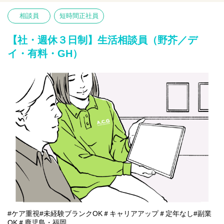
ます。
相談員
短時間正社員
【仕事内容】相談業務全般 ※夜勤は希望者のみ
〇利用者様や家族様の相談窓口
〇入所退所手続
【社・週休３日制】生活相談員（野芥／デ
〇介助サポートなど
イ・有料・GH）
※初めての方は先輩が丁寧にサポートしますのでご安心ください
★
#ケア重視#未経験ブランクOK＃キャリアアップ＃定年なし#副業
OK＃鹿児島・福岡