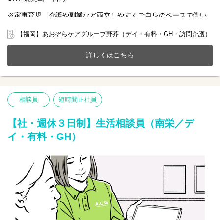
※家事育児、介護や副業など両立しやすくご自身のペースで働い
ていただける雇用となります。
【福岡】あおぞらケアグループ野芥（デイ・有料・GH・訪問介護）
2024年8月開設！福岡市早良区に新しく手厚い看護介護体制を構築
した全63床の共生ホームで一緒に働きませんか？
詳しくはこちら
20～70代まで幅広い年齢層の方が活躍中です。
今までのご経験やスキルを当社で発揮して頂ける方を募集してい
ます。
【仕事内容】相談業務全般
相談員
短時間正社員
〇利用者様や家族様の相談窓口
〇入所退所手続
〇介助サポートなど
【社・週休３日制】生活相談員（南栄／デ
※初めての方は先輩が丁寧にサポートしますのでご安心ください
イ・有料・GH）
★