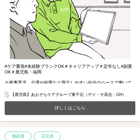
#ケア重視#未経験ブランクOK＃キャリアアップ＃定年なし#副業
OK＃鹿児島・福岡
※家事育児、介護や副業など両立しやすい自分のペースで働いて
いただける雇用となります。
【鹿児島】あおぞらケアグループ東千石（デイ・サ高住・GH）
鹿児島市東千石町にあるサービス付き高齢者向け住宅(全63室)と共
同生活援助(GH定員10名)、デイサービスが一体となったホームで
詳しくはこちら
一緒に働きませんか？
20～70代まで幅広い年齢層の方が活躍中です。
今までのご経験やスキルを当社で発揮して頂ける方を募集してい
ます。
相談員
正社員
【仕事内容】相談業務全般 ※夜勤は希望者のみ