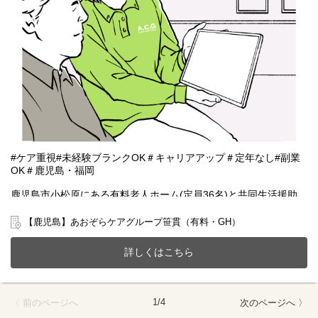
#ケア重視#未経験ブランクOK＃キャリアアップ＃定年なし#副業
OK＃鹿児島・福岡
鹿児島市小松原にある有料老人ホーム(定員36名)と共同生活援助
(GH定員6名)が一体となったホームで一緒に働きませんか？
20～70代まで幅広い年齢層の方が活躍中です。
【鹿児島】あおぞらケアグループ笹貫（有料・GH）
今までのご経験やスキルを当社で発揮して頂ける方を募集してい
ます。
詳しくはこちら
【仕事内容】相談業務全般 ※夜勤は希望者のみ
〇利用者様や家族様の相談窓口
〇入所退所手続
1/4
〈 前のページへ
次のページへ 〉
〇介助サポートなど