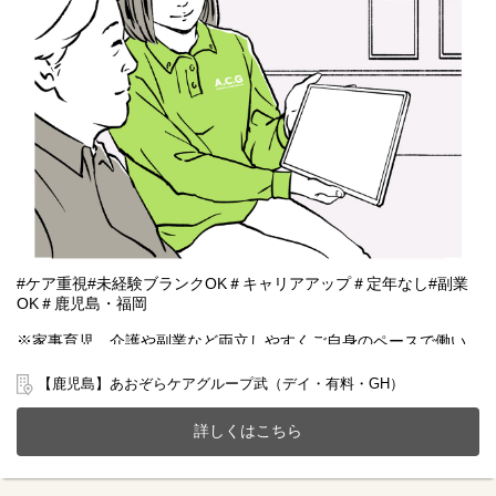
#ケア重視#未経験ブランクOK＃キャリアアップ＃定年なし#副業
OK＃鹿児島・福岡
※家事育児、介護や副業など両立しやすくご自身のペースで働い
ていただける雇用となります。
【鹿児島】あおぞらケアグループ武（デイ・有料・GH）
鹿児島市武にある有料老人ホーム(定員6名)とデイサービス(定員15
名)、共同生活援助(GH定員4名)が一体となったホームで一緒に働
詳しくはこちら
きませんか？
20～70代まで幅広い年齢層の方が活躍中です。
今までのご経験やスキルを当社で発揮して頂ける方を募集してい