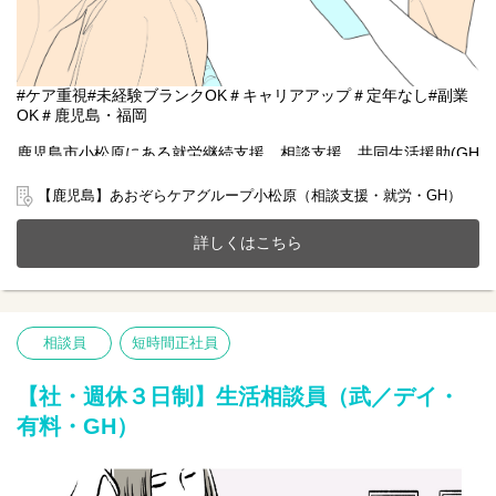
#ケア重視#未経験ブランクOK＃キャリアアップ＃定年なし#副業
OK＃鹿児島・福岡
鹿児島市小松原にある就労継続支援、相談支援、共同生活援助(GH
定員20名)が一体となったホームにて一緒に働きませんか？
20～70代まで幅広い年齢層の方が活躍中です。
【鹿児島】あおぞらケアグループ小松原（相談支援・就労・GH）
今までのご経験やスキルを当社で発揮して頂ける方を募集してい
ます。
詳しくはこちら
【仕事内容】相談支援業務全般
相談支援事業所にて、障がい者の方々の支援計画を作成します。
当職場では現在2名が従事しておりますので、経験が少なく不安が
あられる方でも周りのスタッフに相談しながら進めていくことが
相談員
短時間正社員
できます。
【社・週休３日制】生活相談員（武／デイ・
有料・GH）