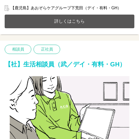
(定員18名)、共同生活援助が一体となったホームで一緒に働きませ
んか？
【鹿児島】あおぞらケアグループ下荒田（デイ・有料・GH）
20～70代まで幅広い年齢層の方が活躍中です。
今までのご経験やスキルを当社で発揮して頂ける方を募集してい
詳しくはこちら
ます。
【仕事内容】相談業務全般 ※夜勤は希望者のみ
〇利用者様や家族様の相談窓口
〇入所退所手続
相談員
正社員
〇介助サポートなど
※初めての方は先輩が丁寧にサポートしますのでご安心ください
★
【社】生活相談員（武／デイ・有料・GH）