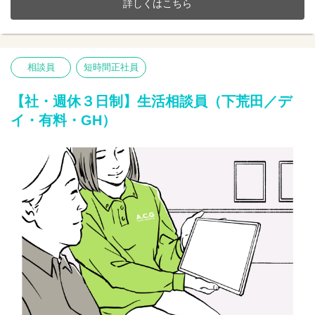
詳しくはこちら
20～70代まで幅広い年齢層の方が活躍中です。
今までのご経験やスキルを当社で発揮して頂ける方を募集してい
ます。
【仕事内容】相談業務全般 ※夜勤は希望者のみ
相談員
短時間正社員
〇利用者様や家族様の相談窓口
〇入所退所手続
〇介助サポートなど
【社・週休３日制】生活相談員（下荒田／デ
※初めての方は先輩が丁寧にサポートしますのでご安心ください
イ・有料・GH）
★