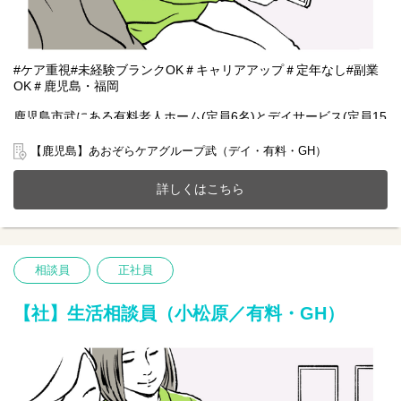
#ケア重視#未経験ブランクOK＃キャリアアップ＃定年なし#副業
OK＃鹿児島・福岡
鹿児島市武にある有料老人ホーム(定員6名)とデイサービス(定員15
名)、共同生活援助(GH定員4名)が一体となったホームで一緒に働
きませんか？
【鹿児島】あおぞらケアグループ武（デイ・有料・GH）
20～70代まで幅広い年齢層の方が活躍中です。
今までのご経験やスキルを当社で発揮して頂ける方を募集してい
詳しくはこちら
ます。
【仕事内容】相談業務全般 ※夜勤は希望者のみ
〇利用者様や家族様の相談窓口
〇入所退所手続
相談員
正社員
〇介助サポートなど
※初めての方は先輩が丁寧にサポートしますのでご安心ください
★
【社】生活相談員（小松原／有料・GH）