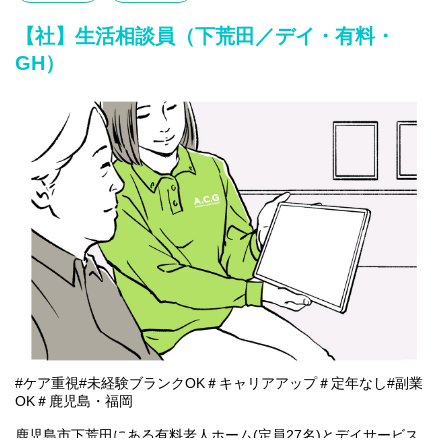
〇利用者様や家族様の相談窓口
〇入所退所手続
【社】生活相談員（下荒田／デイ・有料・
〇介助サポートなど
GH）
※初めての方は先輩が丁寧にサポートしますのでご安心ください
★
#ケア重視#未経験ブランクOK＃キャリアアップ＃定年なし#副業
OK＃鹿児島・福岡
鹿児島市下荒田にある有料老人ホーム(定員27名)とデイサービス