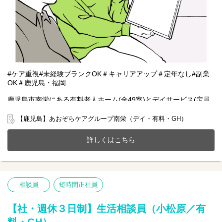
#ケア重視#未経験ブランクOK＃キャリアアップ＃定年なし#副業
OK＃鹿児島・福岡
鹿児島市南栄にある有料老人ホーム(全49室)とデイサービス(定員
25名)、共同生活援助(GH定員7名)が一体となったホームで一緒に
働きませんか？
【鹿児島】あおぞらケアグループ南栄（デイ・有料・GH）
20～70代まで幅広い年齢層の方が活躍中です。
今までのご経験やスキルを当社で発揮して頂ける方を募集してい
詳しくはこちら
ます。
【仕事内容】相談業務全般 ※夜勤は希望者のみ
〇利用者様や家族様の相談窓口
〇入所退所手続
相談員
短時間正社員
〇介助サポートなど
※初めての方は先輩が丁寧にサポートしますのでご安心ください
★
【社・週休３日制】生活相談員（小松原／有