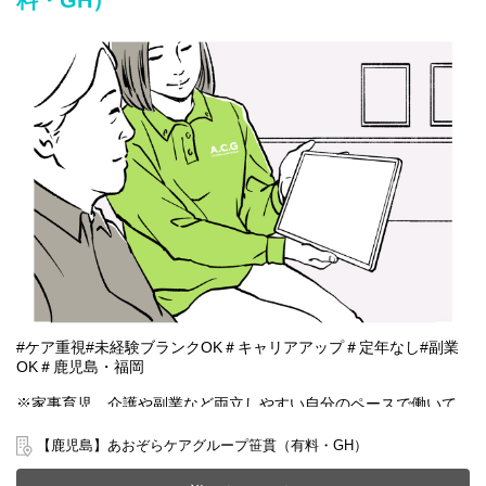
料・GH）
#ケア重視#未経験ブランクOK＃キャリアアップ＃定年なし#副業
OK＃鹿児島・福岡
※家事育児、介護や副業など両立しやすい自分のペースで働いて
いただける雇用となります。
【鹿児島】あおぞらケアグループ笹貫（有料・GH）
鹿児島市小松原にある有料老人ホーム(定員36名)と共同生活援助
(GH定員6名)が一体となったホームで一緒に働きませんか？