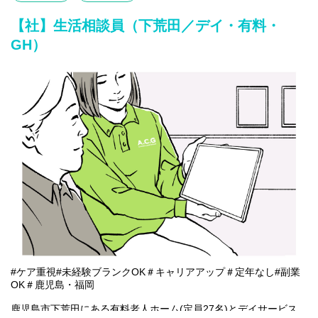
〇利用者様や家族様の相談窓口
〇入所退所手続
【社】生活相談員（下荒田／デイ・有料・
〇介助サポートなど
GH）
※初めての方は先輩が丁寧にサポートしますのでご安心ください
★
#ケア重視#未経験ブランクOK＃キャリアアップ＃定年なし#副業
OK＃鹿児島・福岡
鹿児島市下荒田にある有料老人ホーム(定員27名)とデイサービス