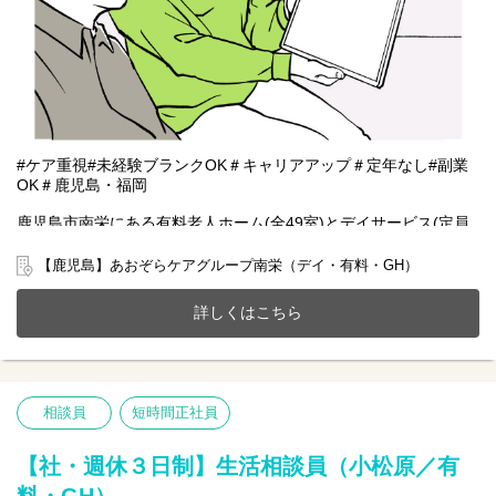
#ケア重視#未経験ブランクOK＃キャリアアップ＃定年なし#副業
OK＃鹿児島・福岡
鹿児島市南栄にある有料老人ホーム(全49室)とデイサービス(定員
25名)、共同生活援助(GH定員7名)が一体となったホームで一緒に
働きませんか？
【鹿児島】あおぞらケアグループ南栄（デイ・有料・GH）
20～70代まで幅広い年齢層の方が活躍中です。
今までのご経験やスキルを当社で発揮して頂ける方を募集してい
詳しくはこちら
ます。
【仕事内容】相談業務全般 ※夜勤は希望者のみ
〇利用者様や家族様の相談窓口
〇入所退所手続
相談員
短時間正社員
〇介助サポートなど
※初めての方は先輩が丁寧にサポートしますのでご安心ください
★
【社・週休３日制】生活相談員（小松原／有