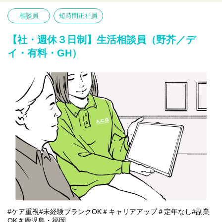
ます。
相談員
短時間正社員
【仕事内容】相談業務全般 ※夜勤は希望者のみ
〇利用者様や家族様の相談窓口
〇入所退所手続
【社・週休３日制】生活相談員（野芥／デ
〇介助サポートなど
イ・有料・GH）
※初めての方は先輩が丁寧にサポートしますのでご安心ください
★
#ケア重視#未経験ブランクOK＃キャリアアップ＃定年なし#副業
OK＃鹿児島・福岡