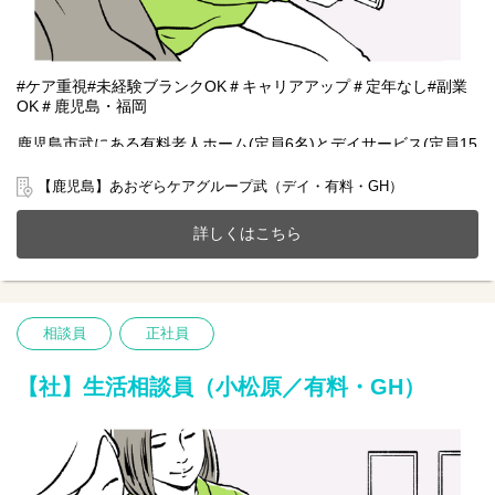
#ケア重視#未経験ブランクOK＃キャリアアップ＃定年なし#副業
OK＃鹿児島・福岡
鹿児島市武にある有料老人ホーム(定員6名)とデイサービス(定員15
名)、共同生活援助(GH定員4名)が一体となったホームで一緒に働
きませんか？
【鹿児島】あおぞらケアグループ武（デイ・有料・GH）
20～70代まで幅広い年齢層の方が活躍中です。
今までのご経験やスキルを当社で発揮して頂ける方を募集してい
詳しくはこちら
ます。
【仕事内容】相談業務全般 ※夜勤は希望者のみ
〇利用者様や家族様の相談窓口
〇入所退所手続
相談員
正社員
〇介助サポートなど
※初めての方は先輩が丁寧にサポートしますのでご安心ください
★
【社】生活相談員（小松原／有料・GH）