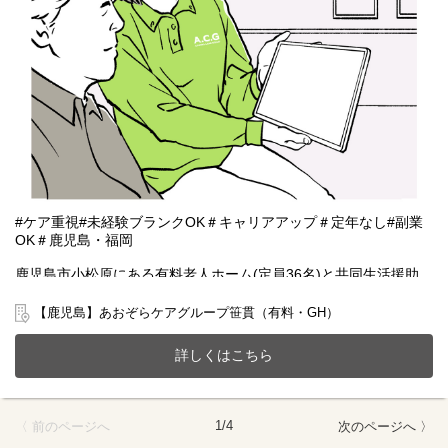
#ケア重視#未経験ブランクOK＃キャリアアップ＃定年なし#副業
OK＃鹿児島・福岡
鹿児島市小松原にある有料老人ホーム(定員36名)と共同生活援助
(GH定員6名)が一体となったホームで一緒に働きませんか？
20～70代まで幅広い年齢層の方が活躍中です。
【鹿児島】あおぞらケアグループ笹貫（有料・GH）
今までのご経験やスキルを当社で発揮して頂ける方を募集してい
ます。
詳しくはこちら
【仕事内容】相談業務全般 ※夜勤は希望者のみ
〇利用者様や家族様の相談窓口
〇入所退所手続
1/4
〈 前のページへ
次のページへ 〉
〇介助サポートなど