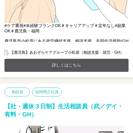
#ケア重視#未経験ブランクOK＃キャリアアップ＃定年なし#副業
OK＃鹿児島・福岡
鹿児島市小松原にある就労継続支援、相談支援、共同生活援助(GH
定員20名)が一体となったホームにて一緒に働きませんか？
20～70代まで幅広い年齢層の方が活躍中です。
【鹿児島】あおぞらケアグループ小松原（相談支援・就労・GH）
今までのご経験やスキルを当社で発揮して頂ける方を募集してい
ます。
詳しくはこちら
【仕事内容】相談支援業務全般
相談支援事業所にて、障がい者の方々の支援計画を作成します。
当職場では現在2名が従事しておりますので、経験が少なく不安が
あられる方でも周りのスタッフに相談しながら進めていくことが
相談員
短時間正社員
できます。
【社・週休３日制】生活相談員（武／デイ・
有料・GH）