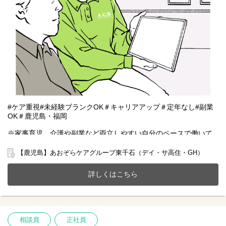
#ケア重視#未経験ブランクOK＃キャリアアップ＃定年なし#副業
OK＃鹿児島・福岡
※家事育児、介護や副業など両立しやすい自分のペースで働いて
いただける雇用となります。
【鹿児島】あおぞらケアグループ東千石（デイ・サ高住・GH）
鹿児島市東千石町にあるサービス付き高齢者向け住宅(全63室)と共
同生活援助(GH定員10名)、デイサービスが一体となったホームで
詳しくはこちら
一緒に働きませんか？
20～70代まで幅広い年齢層の方が活躍中です。
今までのご経験やスキルを当社で発揮して頂ける方を募集してい
ます。
相談員
正社員
【仕事内容】相談業務全般 ※夜勤は希望者のみ