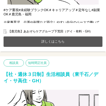
#ケア重視#未経験ブランクOK＃キャリアアップ＃定年なし#副業
OK＃鹿児島・福岡
※家事育児、介護や副業など両立しやすい自分のペースで働いて
いただける雇用となります。
【鹿児島】あおぞらケアグループ下荒田（デイ・有料・GH）
鹿児島市下荒田にある有料老人ホーム(定員27名)とデイサービス
(定員18名)、共同生活援助が一体となったホームで一緒に働きませ
詳しくはこちら
んか？
20～70代まで幅広い年齢層の方が活躍中です。
今までのご経験やスキルを当社で発揮して頂ける方を募集してい
ます。
相談員
短時間正社員
【仕事内容】相談業務全般 ※夜勤は希望者のみ
〇利用者様や家族様の相談窓口
〇入所退所手続
【社・週休３日制】生活相談員（東千石／デ
〇介助サポートなど
イ・サ高住・GH）
※初めての方は先輩が丁寧にサポートしますのでご安心ください
★