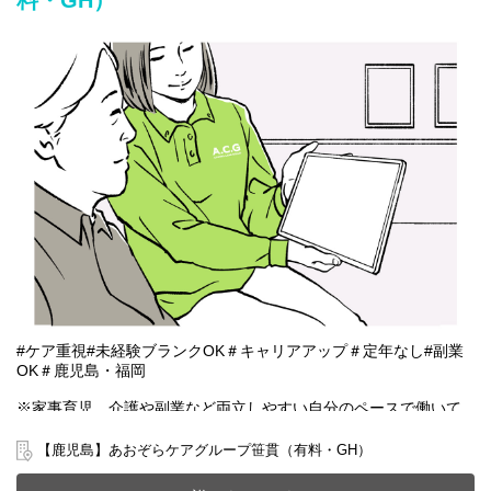
料・GH）
#ケア重視#未経験ブランクOK＃キャリアアップ＃定年なし#副業
OK＃鹿児島・福岡
※家事育児、介護や副業など両立しやすい自分のペースで働いて
いただける雇用となります。
【鹿児島】あおぞらケアグループ笹貫（有料・GH）
鹿児島市小松原にある有料老人ホーム(定員36名)と共同生活援助
(GH定員6名)が一体となったホームで一緒に働きませんか？