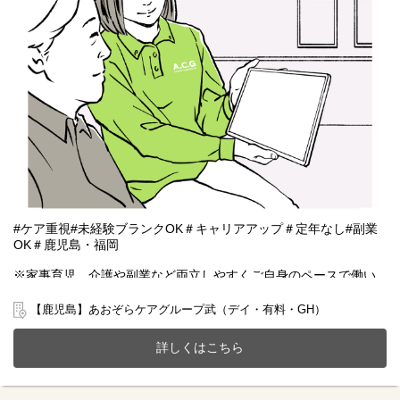
#ケア重視#未経験ブランクOK＃キャリアアップ＃定年なし#副業
OK＃鹿児島・福岡
※家事育児、介護や副業など両立しやすくご自身のペースで働い
ていただける雇用となります。
【鹿児島】あおぞらケアグループ武（デイ・有料・GH）
鹿児島市武にある有料老人ホーム(定員6名)とデイサービス(定員15
名)、共同生活援助(GH定員4名)が一体となったホームで一緒に働
詳しくはこちら
きませんか？
20～70代まで幅広い年齢層の方が活躍中です。
今までのご経験やスキルを当社で発揮して頂ける方を募集してい