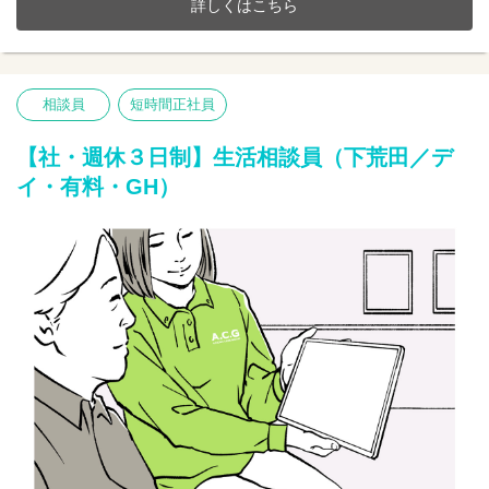
詳しくはこちら
20～70代まで幅広い年齢層の方が活躍中です。
今までのご経験やスキルを当社で発揮して頂ける方を募集してい
ます。
【仕事内容】相談業務全般 ※夜勤は希望者のみ
相談員
短時間正社員
〇利用者様や家族様の相談窓口
〇入所退所手続
〇介助サポートなど
【社・週休３日制】生活相談員（下荒田／デ
※初めての方は先輩が丁寧にサポートしますのでご安心ください
イ・有料・GH）
★