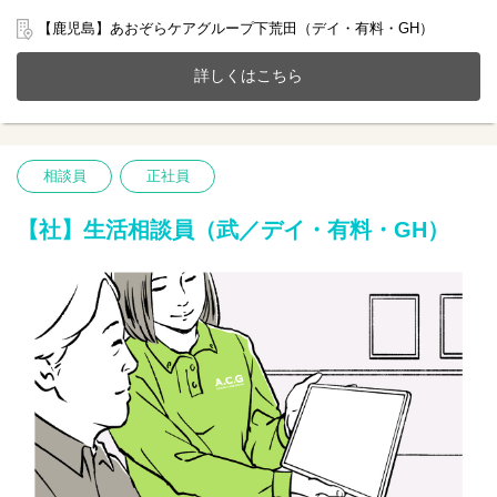
(定員18名)、共同生活援助が一体となったホームで一緒に働きませ
んか？
【鹿児島】あおぞらケアグループ下荒田（デイ・有料・GH）
20～70代まで幅広い年齢層の方が活躍中です。
今までのご経験やスキルを当社で発揮して頂ける方を募集してい
詳しくはこちら
ます。
【仕事内容】相談業務全般 ※夜勤は希望者のみ
〇利用者様や家族様の相談窓口
〇入所退所手続
相談員
正社員
〇介助サポートなど
※初めての方は先輩が丁寧にサポートしますのでご安心ください
★
【社】生活相談員（武／デイ・有料・GH）