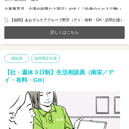
※家事育児、介護や副業など両立しやすくご自身のペースで働い
ていただける雇用となります。
【福岡】あおぞらケアグループ野芥（デイ・有料・GH・訪問介護）
2024年8月開設！福岡市早良区に新しく手厚い看護介護体制を構築
した全63床の共生ホームで一緒に働きませんか？
詳しくはこちら
20～70代まで幅広い年齢層の方が活躍中です。
今までのご経験やスキルを当社で発揮して頂ける方を募集してい
ます。
【仕事内容】相談業務全般
相談員
短時間正社員
〇利用者様や家族様の相談窓口
〇入所退所手続
〇介助サポートなど
【社・週休３日制】生活相談員（南栄／デ
※初めての方は先輩が丁寧にサポートしますのでご安心ください
イ・有料・GH）
★