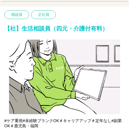
ます。
【仕事内容】相談業務全般 ※夜勤は希望者のみ
相談員
正社員
〇利用者様や家族様の相談窓口
〇入所退所手続
〇介助サポートなど
【社】生活相談員（四元・介護付有料）
※初めての方は先輩が丁寧にサポートしますのでご安心ください
★
#ケア重視#未経験ブランクOK＃キャリアアップ＃定年なし#副業
OK＃鹿児島・福岡