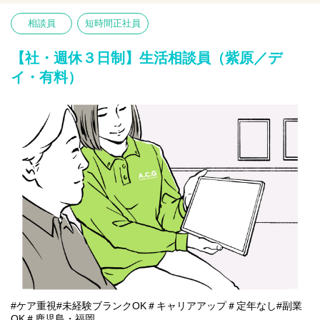
〇利用者様や家族様の相談窓口
〇入所退所手続
相談員
短時間正社員
〇介助サポートなど
※初めての方は先輩が丁寧にサポートしますのでご安心ください
★
【社・週休３日制】生活相談員（紫原／デ
イ・有料）
#ケア重視#未経験ブランクOK＃キャリアアップ＃定年なし#副業
OK＃鹿児島・福岡