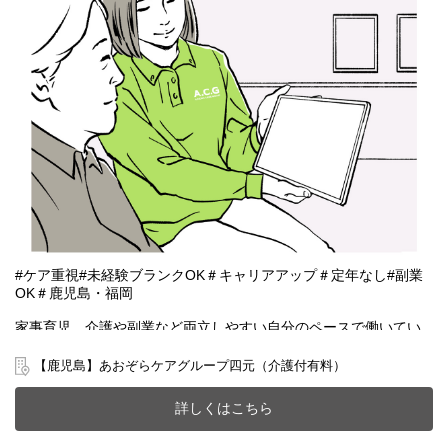
#ケア重視#未経験ブランクOK＃キャリアアップ＃定年なし#副業
OK＃鹿児島・福岡
家事育児、介護や副業など両立しやすい自分のペースで働いてい
ただける雇用となります。
【鹿児島】あおぞらケアグループ四元（介護付有料）
鹿児島市四元町にある手厚い介護体制を構築した介護付有料老人
ホーム(定員54名)で一緒に働きませんか？
詳しくはこちら
20～70代まで幅広い年齢層の方が活躍中です。
今までのご経験やスキルを当社で発揮して頂ける方を募集してい