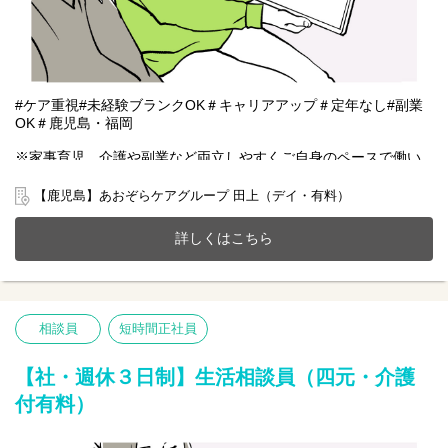
#ケア重視#未経験ブランクOK＃キャリアアップ＃定年なし#副業
OK＃鹿児島・福岡
※家事育児、介護や副業など両立しやすくご自身のペースで働い
ていただける雇用となります。
【鹿児島】あおぞらケアグループ 田上（デイ・有料）
鹿児島市田上にある有料老人ホーム(全26室)とデイサービス(定員
25名)が一体となったホームで一緒に働きませんか？
詳しくはこちら
20～70代まで幅広い年齢層の方が活躍中です。
今までのご経験やスキルを当社で発揮して頂ける方を募集してい
ます。
【仕事内容】相談業務全般 ※夜勤は希望者のみ
相談員
短時間正社員
〇利用者様や家族様の相談窓口
〇入所退所手続
〇介助サポートなど
【社・週休３日制】生活相談員（四元・介護
※初めての方は先輩が丁寧にサポートしますのでご安心ください
付有料）
★