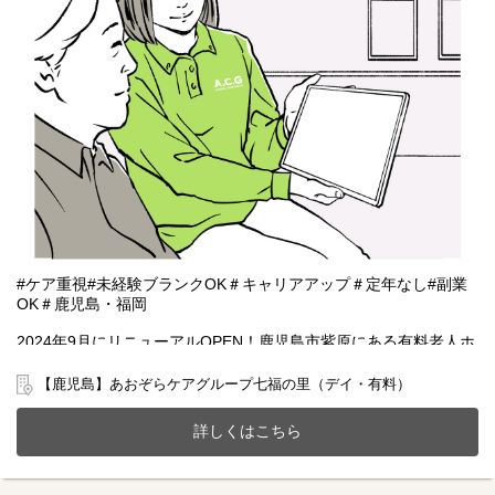
#ケア重視#未経験ブランクOK＃キャリアアップ＃定年なし#副業
OK＃鹿児島・福岡
2024年9月にリニューアルOPEN！鹿児島市紫原にある有料老人ホ
ーム(全20室)とデイサービスが一体となったホームで一緒に働きま
せんか？
【鹿児島】あおぞらケアグループ七福の里（デイ・有料）
20～70代まで幅広い年齢層の方が活躍中です。
今までのご経験やスキルを当社で発揮して頂ける方を募集してい
詳しくはこちら
ます。
【仕事内容】相談業務全般 ※夜勤は希望者のみ