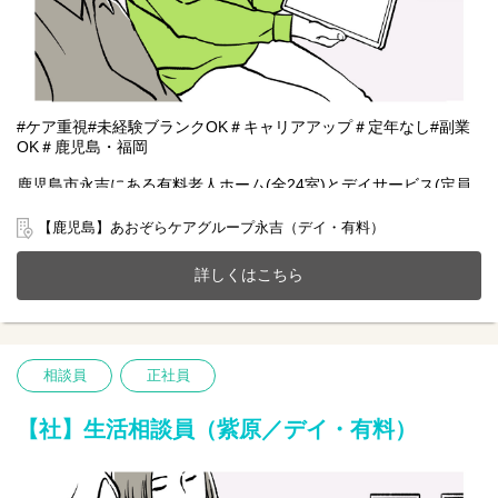
#ケア重視#未経験ブランクOK＃キャリアアップ＃定年なし#副業
OK＃鹿児島・福岡
鹿児島市永吉にある有料老人ホーム(全24室)とデイサービス(定員
27名)が一体となったホームで一緒に働きませんか？
20～70代まで幅広い年齢層の方が活躍中です。
【鹿児島】あおぞらケアグループ永吉（デイ・有料）
今までのご経験やスキルを当社で発揮して頂ける方を募集してい
ます。
詳しくはこちら
【仕事内容】相談業務全般 ※夜勤は希望者のみ
〇利用者様や家族様の相談窓口
〇入所退所手続
〇介助サポートなど
相談員
正社員
※初めての方は先輩が丁寧にサポートしますのでご安心ください
★
【社】生活相談員（紫原／デイ・有料）