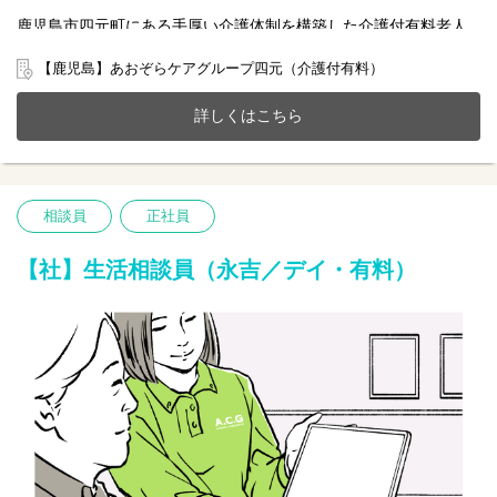
鹿児島市四元町にある手厚い介護体制を構築した介護付有料老人
ホーム(定員54名)で一緒に働きませんか？
20～70代まで幅広い年齢層の方が活躍中です。
【鹿児島】あおぞらケアグループ四元（介護付有料）
今までのご経験やスキルを当社で発揮して頂ける方を募集してい
ます。
詳しくはこちら
【仕事内容】相談業務全般 ※夜勤は希望者のみ
〇利用者様や家族様の相談窓口
〇入所退所手続
〇介助サポートなど
相談員
正社員
※初めての方は先輩が丁寧にサポートしますのでご安心ください
★
【社】生活相談員（永吉／デイ・有料）