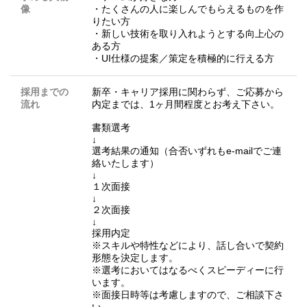
像
・たくさんの人に楽しんでもらえるものを作
りたい方
・新しい技術を取り入れようとする向上心の
ある方
・UI仕様の提案／策定を積極的に行える方
採用までの
新卒・キャリア採用に関わらず、ご応募から
流れ
内定までは、1ヶ月間程度とお考え下さい。
書類選考
↓
選考結果の通知（合否いずれもe-mailでご連
絡いたします）
↓
１次面接
↓
２次面接
↓
採用内定
※スキルや特性などにより、話し合いで契約
形態を決定します。
※選考においてはなるべくスピーディーに行
います。
※面接日時等は考慮しますので、ご相談下さ