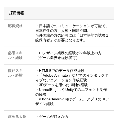
採用情報
応募資格
・日本語でのコミュニケーションが可能で、
日本在住の方、人種・国籍不問。
※外国籍の方の応募には「日本語能力試験１
級保有者」が必要となります。
必須スキ
・UIデザイン業務の経験が２年以上の方
ル・経験
（ゲーム業界未経験者可）
歓迎スキ
・HTML5でのデータ作成経験
ル・経験
・「Adobe Animate」などでのインタラクテ
ィブなアニメーション作成経験
・3Dデータを用いたUI制作経験
・UnrealEngineやUnityでのエフェクト制作
の経験
・iPhone/Android向けゲーム、アプリのUIデ
ザイン経験
求める人物
・ゲームが好きな方