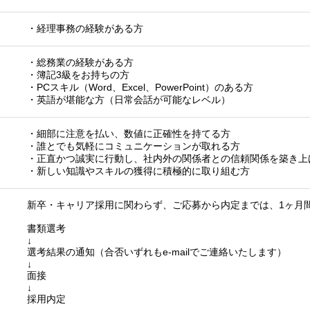
・経理事務の経験がある方
・総務業の経験がある方
・簿記3級をお持ちの方
・PCスキル（Word、Excel、PowerPoint）のある方
・英語が堪能な方（日常会話が可能なレベル）
・細部に注意を払い、数値に正確性を持てる方
・誰とでも気軽にコミュニケーションが取れる方
・正直かつ誠実に行動し、社内外の関係者との信頼関係を築き上
・新しい知識やスキルの獲得に積極的に取り組む方
新卒・キャリア採用に関わらず、ご応募から内定までは、1ヶ月
書類選考
↓
選考結果の通知（合否いずれもe-mailでご連絡いたします）
↓
面接
↓
採用内定