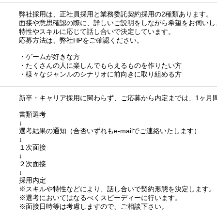
弊社採用は、正社員採用と業務委託契約採用の2種類あります。
面接や意思確認の際に、詳しいご説明をしながら希望をお伺いし
特性やスキルに応じて話し合いで決定しています。
応募方法は、弊社HPをご確認ください。
・ゲームが好きな方
・たくさんの人に楽しんでもらえるものを作りたい方
・様々なジャンルのシナリオに前向きに取り組める方
新卒・キャリア採用に関わらず、ご応募から内定までは、1ヶ月
書類選考
↓
選考結果の通知（合否いずれもe-mailでご連絡いたします）
↓
１次面接
↓
２次面接
↓
採用内定
※スキルや特性などにより、話し合いで契約形態を決定します。
※選考においてはなるべくスピーディーに行います。
※面接日時等は考慮しますので、ご相談下さい。