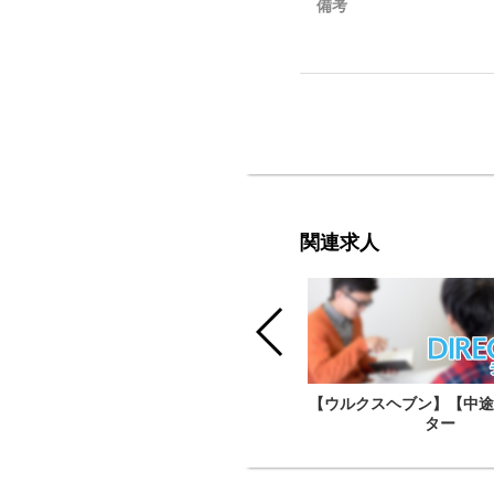
備考
関連求人
【ウルクスヘブン】【中途】総務・一
【ウルクスヘブン】【中途
般事務
ター