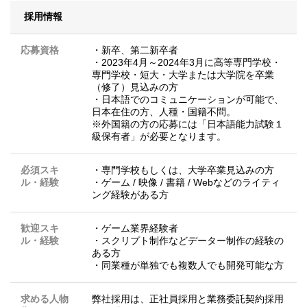
採用情報
応募資格
・新卒、第二新卒者
・2023年4月～2024年3月に高等専門学校・
専門学校・短大・大学または大学院を卒業
（修了）見込みの方
・日本語でのコミュニケーションが可能で、
日本在住の方、人種・国籍不問。
※外国籍の方の応募には「日本語能力試験１
級保有者」が必要となります。
必須スキ
・専門学校もしくは、大学卒業見込みの方
ル・経験
・ゲーム / 映像 / 書籍 / Webなどのライティ
ング経験がある方
歓迎スキ
・ゲーム業界経験者
ル・経験
・スクリプト制作などデーター制作の経験の
ある方
・同業種が単独でも複数人でも開発可能な方
求める人物
弊社採用は、正社員採用と業務委託契約採用