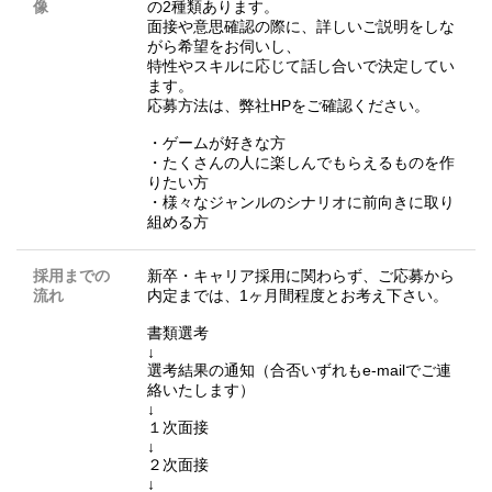
像
の2種類あります。
面接や意思確認の際に、詳しいご説明をしな
がら希望をお伺いし、
特性やスキルに応じて話し合いで決定してい
ます。
応募方法は、弊社HPをご確認ください。
・ゲームが好きな方
・たくさんの人に楽しんでもらえるものを作
りたい方
・様々なジャンルのシナリオに前向きに取り
組める方
採用までの
新卒・キャリア採用に関わらず、ご応募から
流れ
内定までは、1ヶ月間程度とお考え下さい。
書類選考
↓
選考結果の通知（合否いずれもe-mailでご連
絡いたします）
↓
１次面接
↓
２次面接
↓