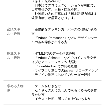
（修了）見込みの方
・日本語でのコミュニケーションが可能で、
日本在住の方、人種・国籍不問。
※外国籍の方の応募には「日本語能力試験１
級保有者」が必要となります。
必須スキ
・基礎的なデッサン力、パースの理解がある
ル・経験
方
・『Adobe Photoshop』などのデザインツー
ルの基本操作が出来る方
歓迎スキ
・HTML5でのデータ作成経験
ル・経験
・「Adobe Animate」などでのインタラクテ
ィブなアニメーション作成経験
・iPhone/Androidでの開発経験
・ライブラリ無しでのjavascriptコーディング
・デザイン業務においてのリーダー経験
求める人物
・ゲームが好きな方
像
・たくさんの人に楽しんでもらえるものを作
りたい方
・イラスト技術に関して向上心のある方