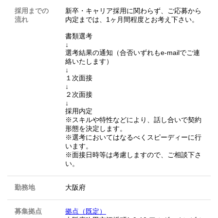
採用までの
新卒・キャリア採用に関わらず、ご応募から
流れ
内定までは、1ヶ月間程度とお考え下さい。
書類選考
↓
選考結果の通知（合否いずれもe-mailでご連
絡いたします）
↓
１次面接
↓
２次面接
↓
採用内定
※スキルや特性などにより、話し合いで契約
形態を決定します。
※選考においてはなるべくスピーディーに行
います。
※面接日時等は考慮しますので、ご相談下さ
い。
勤務地
大阪府
募集拠点
拠点（既定）