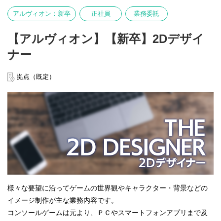
アルヴィオン：新卒
正社員
業務委託
【アルヴィオン】【新卒】2Dデザイ
ナー
拠点（既定）
様々な要望に沿ってゲームの世界観やキャラクター・背景などの
イメージ制作が主な業務内容です。
コンソールゲームは元より、ＰＣやスマートフォンアプリまで及